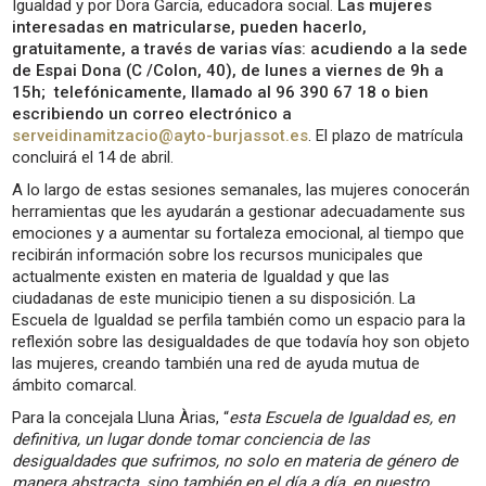
Igualdad y por Dora García, educadora social.
Las mujeres
interesadas en matricularse, pueden hacerlo,
gratuitamente, a través de varias vías: acudiendo a la sede
de Espai Dona (C /Colon, 40), de lunes a viernes de 9h a
15h; telefónicamente, llamado al 96 390 67 18 o bien
escribiendo un correo electrónico a
serveidinamitzacio@ayto-burjassot.es
. El plazo de matrícula
concluirá el 14 de abril.
A lo largo de estas sesiones semanales, las mujeres conocerán
herramientas que les ayudarán a gestionar adecuadamente sus
emociones y a aumentar su fortaleza emocional, al tiempo que
recibirán información sobre los recursos municipales que
actualmente existen en materia de Igualdad y que las
ciudadanas de este municipio tienen a su disposición. La
Escuela de Igualdad se perfila también como un espacio para la
reflexión sobre las desigualdades de que todavía hoy son objeto
las mujeres, creando también una red de ayuda mutua de
ámbito comarcal.
Para la concejala Lluna Àrias, “
esta Escuela de Igualdad es, en
definitiva, un lugar donde tomar conciencia de las
desigualdades que sufrimos, no solo en materia de género de
manera abstracta, sino también en el día a día, en nuestro