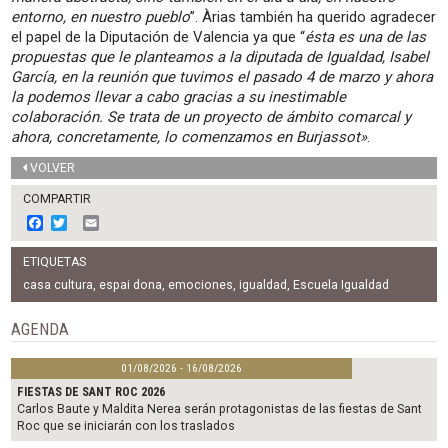
entorno, en nuestro pueblo
”. Àrias también ha querido agradecer
el papel de la Diputación de Valencia ya que “
ésta es una de las
propuestas que le planteamos a la diputada de Igualdad, Isabel
García, en la reunión que tuvimos el pasado 4 de marzo y ahora
la podemos llevar a cabo gracias a su inestimable
colaboración. Se trata de un proyecto de ámbito comarcal y
ahora, concretamente, lo comenzamos en Burjassot»
.
VOLVER
COMPARTIR
F
T
E
a
w
m
c
i
a
ETIQUETAS
e
t
i
b
t
l
casa cultura
,
espai dona
,
emociones
,
igualdad
,
Escuela Igualdad
o
e
o
r
AGENDA
k
01/08/2026 - 16/08/2026
FIESTAS DE SANT ROC 2026
Carlos Baute y Maldita Nerea serán protagonistas de las fiestas de Sant
Roc que se iniciarán con los traslados