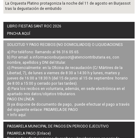
La Orquesta Platino protagoniza la noche del 11 de agosto en Burjassot
tras la degustación de embutido
LIBRO FIESTAS SANT ROC 2026
PINCHA AQUÍ
SOLICITUD Y PAGO RECIBOS (NO DOMICILIADOS) O LIQUIDACIONES
a) Por teléfono: llamando al 96 316 05 65.
b) Por email: a
informacionburjassot@atenciontributaria.es
, con
nombre, apellidos y DNI del titular.
c) Presencialmente: en la Oficina de recaudación (C/ Mártires de la
Libertad, 7), de lunes a viernes de 8:30 a 14:30 h y lunes, martes y
jueves de 16:00 a 18:30 h (del 15 de junio al 15 de septiembre: horario
de 8:00 a 15:00 y cerrado por las tardes).
d) Para los recibos en voluntaria, además, en sede electrónica en el
apartado mis datos/objetos tributarios.
PAGO EN LÍNEA:
Si ya dispone de documento de pago, puede efectuar el pago a través
del siguiente enlace:
PASARELA DE PAGO
+ Info
aquí
.
PASSARELA MUNICIPAL DE PAGOS EN PERIODO EJECUTIVO
PASARELA PAGO (Enlace)