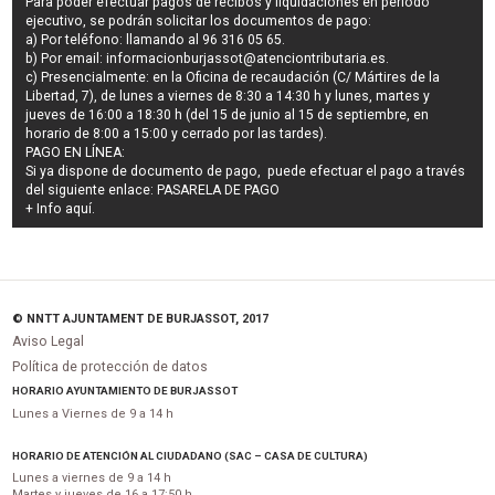
Para poder efectuar pagos de
recibos y liquidaciones en periodo
ejecutivo
, se podrán
solicitar los documentos de pago
:
a) Por teléfono: llamando al 96 316 05 65.
b) Por email:
informacionburjassot@atenciontributaria.es
.
c) Presencialmente: en la Oficina de recaudación (C/ Mártires de la
Libertad, 7), de lunes a viernes de 8:30 a 14:30 h y lunes, martes y
jueves de 16:00 a 18:30 h (del 15 de junio al 15 de septiembre, en
horario de 8:00 a 15:00 y cerrado por las tardes).
PAGO EN LÍNEA:
Si ya dispone de documento de pago, puede efectuar el pago a través
del siguiente enlace:
PASARELA DE PAGO
+ Info
aquí
.
© NNTT AJUNTAMENT DE BURJASSOT, 2017
Aviso Legal
Política de protección de datos
HORARIO AYUNTAMIENTO DE BURJASSOT
Lunes a Viernes de 9 a 14 h
HORARIO DE ATENCIÓN AL CIUDADANO (SAC – CASA DE CULTURA)
Lunes a viernes de 9 a 14 h
Martes y jueves de 16 a 17:50 h