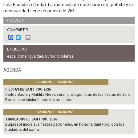
Lola Escudero (Leda). La matrícula de este curso es gratuita y la
mensualidad tiene un precio de 26€.
VOLVER
COMPARTIR
F
T
E
a
w
m
c
i
a
ETIQUETAS
e
t
i
b
t
l
espai dona
,
igualdad
,
Curso
,
biodanza
o
e
o
r
AGENDA
k
01/08/2026 - 16/08/2026
FIESTAS DE SANT ROC 2026
Carlos Baute y Maldita Nerea serán protagonistas de las fiestas de Sant
Roc que se iniciarán con los traslados
02/08/2026 - 08/08/2026
TRASLADOS DE SANT ROC 2026
Burjassot inicia sus fiestas patronales, en honor a Sant Roc, con los
traslados del santo