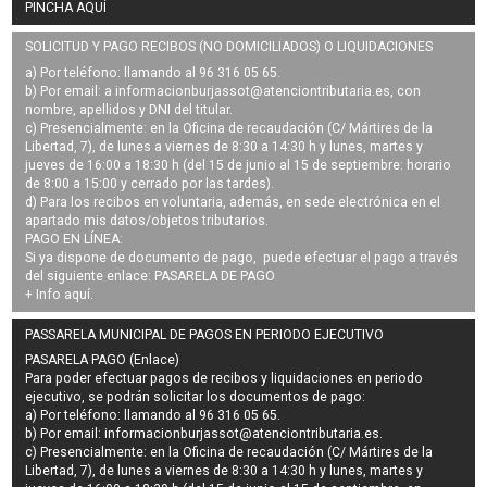
PINCHA AQUÍ
SOLICITUD Y PAGO RECIBOS (NO DOMICILIADOS) O LIQUIDACIONES
a) Por teléfono: llamando al 96 316 05 65.
b) Por email: a
informacionburjassot@atenciontributaria.es
, con
nombre, apellidos y DNI del titular.
c) Presencialmente: en la Oficina de recaudación (C/ Mártires de la
Libertad, 7), de lunes a viernes de 8:30 a 14:30 h y lunes, martes y
jueves de 16:00 a 18:30 h (del 15 de junio al 15 de septiembre: horario
de 8:00 a 15:00 y cerrado por las tardes).
d) Para los recibos en voluntaria, además, en sede electrónica en el
apartado mis datos/objetos tributarios.
PAGO EN LÍNEA:
Si ya dispone de documento de pago, puede efectuar el pago a través
del siguiente enlace:
PASARELA DE PAGO
+ Info
aquí
.
PASSARELA MUNICIPAL DE PAGOS EN PERIODO EJECUTIVO
PASARELA PAGO (Enlace)
Para poder efectuar pagos de
recibos y liquidaciones en periodo
ejecutivo
, se podrán
solicitar los documentos de pago
:
a) Por teléfono: llamando al 96 316 05 65.
b) Por email:
informacionburjassot@atenciontributaria.es
.
c) Presencialmente: en la Oficina de recaudación (C/ Mártires de la
Libertad, 7), de lunes a viernes de 8:30 a 14:30 h y lunes, martes y