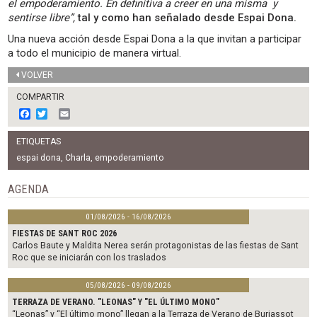
el empoderamiento. En definitiva a creer en una misma y
sentirse libre”,
tal y como han señalado desde Espai Dona.
Una nueva acción desde Espai Dona a la que invitan a participar
a todo el municipio de manera virtual.
VOLVER
COMPARTIR
F
T
E
a
w
m
c
i
a
ETIQUETAS
e
t
i
b
t
l
espai dona
,
Charla
,
empoderamiento
o
e
o
r
AGENDA
k
01/08/2026 - 16/08/2026
FIESTAS DE SANT ROC 2026
Carlos Baute y Maldita Nerea serán protagonistas de las fiestas de Sant
Roc que se iniciarán con los traslados
05/08/2026 - 09/08/2026
TERRAZA DE VERANO. "LEONAS" Y "EL ÚLTIMO MONO"
“Leonas” y “El último mono” llegan a la Terraza de Verano de Burjassot