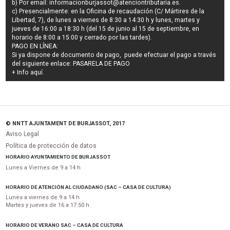
b) Por email:
informacionburjassot@atenciontributaria.es
.
c) Presencialmente: en la Oficina de recaudación (C/ Mártires de la
Libertad, 7), de lunes a viernes de 8:30 a 14:30 h y lunes, martes y
jueves de 16:00 a 18:30 h (del 15 de junio al 15 de septiembre, en
horario de 8:00 a 15:00 y cerrado por las tardes).
PAGO EN LÍNEA:
Si ya dispone de documento de pago, puede efectuar el pago a través
del siguiente enlace:
PASARELA DE PAGO
+ Info
aquí
.
© NNTT AJUNTAMENT DE BURJASSOT, 2017
Aviso Legal
Política de protección de datos
HORARIO AYUNTAMIENTO DE BURJASSOT
Lunes a Viernes de 9 a 14 h
HORARIO DE ATENCIÓN AL CIUDADANO (SAC – CASA DE CULTURA)
Lunes a viernes de 9 a 14 h
Martes y jueves de 16 a 17:50 h
HORARIO DE VERANO SAC – CASA DE CULTURA