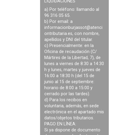
LIQUIDACIONES
a) Por teléfono: llamando al
96 316 05 65.
b) Por email: a
informacionburjassot@atenci
ontributaria.es
, con nombre,
apellidos y DNI del titular.
c) Presencialmente: en la
Oficina de recaudación (C/
Mártires de la Libertad, 7), de
lunes a viernes de 8:30 a 14:30
h y lunes, martes y jueves de
16:00 a 18:30 h (del 15 de
junio al 15 de septiembre:
horario de 8:00 a 15:00 y
cerrado por las tardes).
d) Para los recibos en
voluntaria, además, en sede
electrónica en el apartado mis
datos/objetos tributarios.
PAGO EN LÍNEA:
Si ya dispone de documento