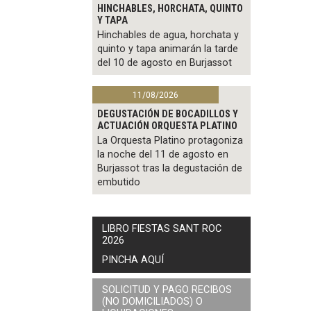
HINCHABLES, HORCHATA, QUINTO
Y TAPA
Hinchables de agua, horchata y
quinto y tapa animarán la tarde
del 10 de agosto en Burjassot
11/08/2026
DEGUSTACIÓN DE BOCADILLOS Y
ACTUACIÓN ORQUESTA PLATINO
La Orquesta Platino protagoniza
la noche del 11 de agosto en
Burjassot tras la degustación de
embutido
LIBRO FIESTAS SANT ROC
2026
PINCHA AQUÍ
SOLICITUD Y PAGO RECIBOS
(NO DOMICILIADOS) O