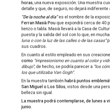
horas
, una nueva exposición. Una muestra cui
detalle y que, de seguro, no dejará indiferente 
“De la noche al día”
es el nombre de la exposici
Ferran Masià Pou
que expondrá cerca de 40 pi
lienzo o tabla. Masià llevará a la Casa de Cult
puesta y la salida del sol con lo que, en much
luna o con la luz de las calles o de las casas”
p
sus cuadros.
En cuanto al estilo empleado en sus creacione
como
“impresionismo en cuanto al color y vidri
dibujo”
, de hecho, se podría parecer a
“los cóm
los que utilizaba Van Gogh”.
En la muestra también
habrá puntos emblemáti
San Miguel o Los Silos
, vistos desde una pers
belleza sin igual.
La muestra podrá contemplarse, de lunes a vie
junio
.