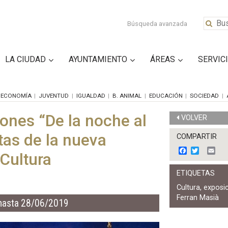
Búsqueda avanzada
LA CIUDAD
AYUNTAMIENTO
ÁREAS
SERVIC
ECONOMÍA
JUVENTUD
IGUALDAD
B. ANIMAL
EDUCACIÓN
SOCIEDAD
ones “De la noche al
VOLVER
stas de la nueva
COMPARTIR
F
T
E
Cultura
a
w
m
c
i
a
ETIQUETAS
e
t
i
b
t
l
Cultura
,
exposi
o
e
Ferran Masià
o
r
hasta 28/06/2019
k