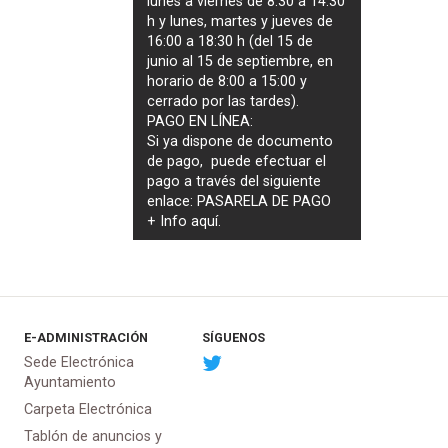
lunes a viernes de 8:30 a 14:30
h y lunes, martes y jueves de
16:00 a 18:30 h (del 15 de
junio al 15 de septiembre, en
horario de 8:00 a 15:00 y
cerrado por las tardes).
PAGO EN LÍNEA:
Si ya dispone de documento
de pago, puede efectuar el
pago a través del siguiente
enlace:
PASARELA DE PAGO
+ Info
aquí
.
E-ADMINISTRACIÓN
SÍGUENOS
Sede Electrónica
Ayuntamiento
Carpeta Electrónica
Tablón de anuncios y