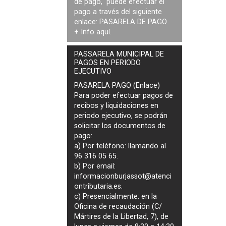
de pago, puede efectuar el
pago a través del siguiente
enlace:
PASARELA DE PAGO
+ Info
aquí
.
PASSARELA MUNICIPAL DE
PAGOS EN PERIODO
EJECUTIVO
PASARELA PAGO (Enlace)
Para poder efectuar pagos de
recibos y liquidaciones en
periodo ejecutivo
, se podrán
solicitar los documentos de
pago
:
a) Por teléfono: llamando al
96 316 05 65.
b) Por email:
informacionburjassot@atenci
ontributaria.es
.
c) Presencialmente: en la
Oficina de recaudación (C/
Mártires de la Libertad, 7), de