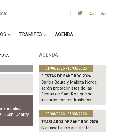
Cas
|
Val
IOS
TRÁMITES
AGENDA
AGENDA
AUNA
01/08/2026 - 16/08/2026
FIESTAS DE SANT ROC 2026
Carlos Baute y Maldita Nerea
serán protagonistas de las
fiestas de Sant Roc que se
iniciarán con los traslados
a animales
,
02/08/2026 - 08/08/2026
al
,
Lush
,
Charity
TRASLADOS DE SANT ROC 2026
Burjassot inicia sus fiestas