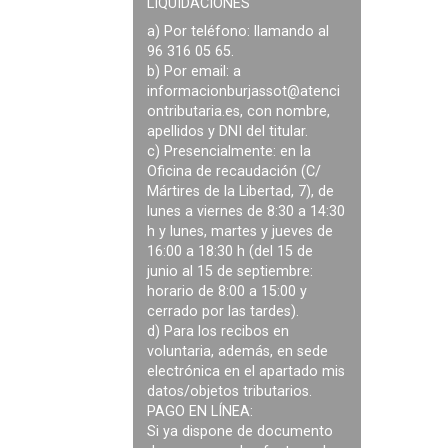
LIQUIDACIONES
a) Por teléfono: llamando al
96 316 05 65.
b) Por email: a
informacionburjassot@atenci
ontributaria.es
, con nombre,
apellidos y DNI del titular.
c) Presencialmente: en la
Oficina de recaudación (C/
Mártires de la Libertad, 7), de
lunes a viernes de 8:30 a 14:30
h y lunes, martes y jueves de
16:00 a 18:30 h (del 15 de
junio al 15 de septiembre:
horario de 8:00 a 15:00 y
cerrado por las tardes).
d) Para los recibos en
voluntaria, además, en sede
electrónica en el apartado mis
datos/objetos tributarios.
PAGO EN LÍNEA:
Si ya dispone de documento