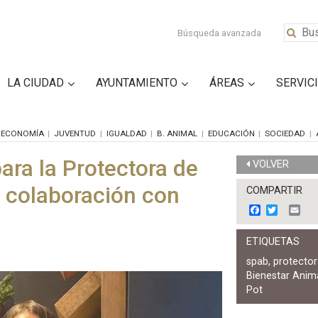
Búsqueda avanzada
LA CIUDAD
AYUNTAMIENTO
ÁREAS
SERVIC
ECONOMÍA
JUVENTUD
IGUALDAD
B. ANIMAL
EDUCACIÓN
SOCIEDAD
ara la Protectora de
VOLVER
 colaboración con
COMPARTIR
F
T
E
a
w
m
c
i
a
ETIQUETAS
e
t
i
b
t
l
spab
,
protector
o
e
Bienestar Anim
o
r
k
Pot