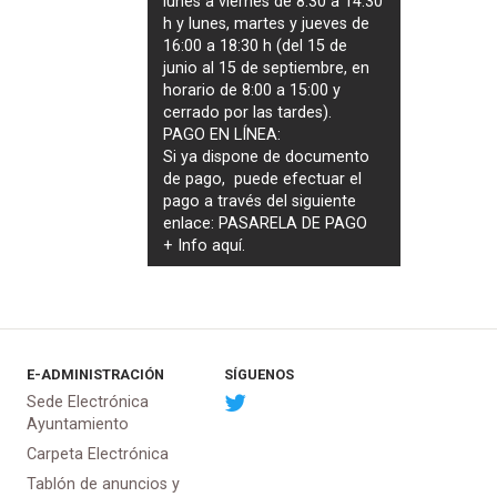
lunes a viernes de 8:30 a 14:30
h y lunes, martes y jueves de
16:00 a 18:30 h (del 15 de
junio al 15 de septiembre, en
horario de 8:00 a 15:00 y
cerrado por las tardes).
PAGO EN LÍNEA:
Si ya dispone de documento
de pago, puede efectuar el
pago a través del siguiente
enlace:
PASARELA DE PAGO
+ Info
aquí
.
E-ADMINISTRACIÓN
SÍGUENOS
Sede Electrónica
Ayuntamiento
Carpeta Electrónica
Tablón de anuncios y