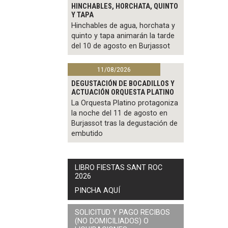
HINCHABLES, HORCHATA, QUINTO
Y TAPA
Hinchables de agua, horchata y
quinto y tapa animarán la tarde
del 10 de agosto en Burjassot
11/08/2026
DEGUSTACIÓN DE BOCADILLOS Y
ACTUACIÓN ORQUESTA PLATINO
La Orquesta Platino protagoniza
la noche del 11 de agosto en
Burjassot tras la degustación de
embutido
LIBRO FIESTAS SANT ROC
2026
PINCHA AQUÍ
SOLICITUD Y PAGO RECIBOS
(NO DOMICILIADOS) O