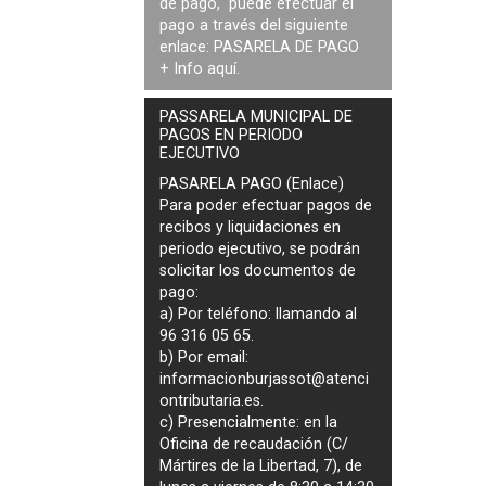
de pago, puede efectuar el
pago a través del siguiente
enlace:
PASARELA DE PAGO
+ Info
aquí
.
PASSARELA MUNICIPAL DE
PAGOS EN PERIODO
EJECUTIVO
PASARELA PAGO (Enlace)
Para poder efectuar pagos de
recibos y liquidaciones en
periodo ejecutivo
, se podrán
solicitar los documentos de
pago
:
a) Por teléfono: llamando al
96 316 05 65.
b) Por email:
informacionburjassot@atenci
ontributaria.es
.
c) Presencialmente: en la
Oficina de recaudación (C/
Mártires de la Libertad, 7), de