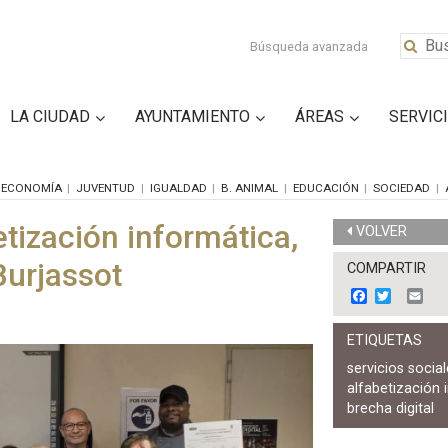
Búsqueda avanzada
LA CIUDAD
AYUNTAMIENTO
ÁREAS
SERVIC
ECONOMÍA
JUVENTUD
IGUALDAD
B. ANIMAL
EDUCACIÓN
SOCIEDAD
etización informática,
VOLVER
Burjassot
COMPARTIR
F
T
E
a
w
m
c
i
a
ETIQUETAS
e
t
i
b
t
l
servicios socia
o
e
alfabetización 
o
r
k
brecha digital