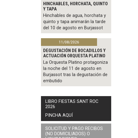
HINCHABLES, HORCHATA, QUINTO
Y TAPA
Hinchables de agua, horchata y
quinto y tapa animarán la tarde
del 10 de agosto en Burjassot
11/08/2026
DEGUSTACIÓN DE BOCADILLOS Y
ACTUACIÓN ORQUESTA PLATINO
La Orquesta Platino protagoniza
la noche del 11 de agosto en
Burjassot tras la degustación de
embutido
LIBRO FIESTAS SANT ROC
2026
PINCHA AQUÍ
SOLICITUD Y PAGO RECIBOS
(NO DOMICILIADOS) O