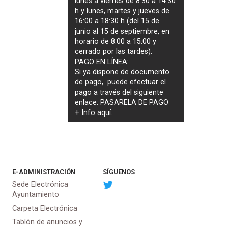
lunes a viernes de 8:30 a 14:30
h y lunes, martes y jueves de
16:00 a 18:30 h (del 15 de
junio al 15 de septiembre, en
horario de 8:00 a 15:00 y
cerrado por las tardes).
PAGO EN LÍNEA:
Si ya dispone de documento
de pago, puede efectuar el
pago a través del siguiente
enlace:
PASARELA DE PAGO
+ Info
aquí
.
E-ADMINISTRACIÓN
SÍGUENOS
Sede Electrónica
Ayuntamiento
Carpeta Electrónica
Tablón de anuncios y