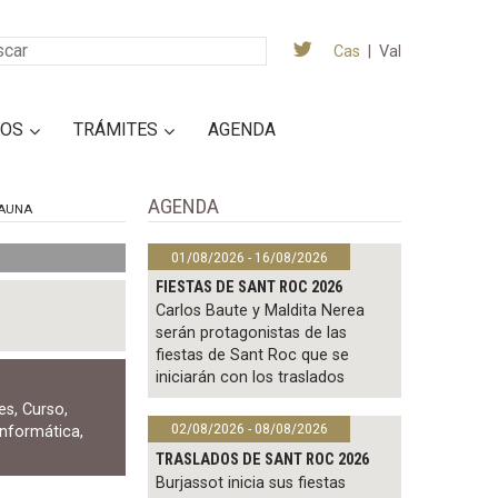
Cas
|
Val
IOS
TRÁMITES
AGENDA
AGENDA
AUNA
01/08/2026 - 16/08/2026
FIESTAS DE SANT ROC 2026
Carlos Baute y Maldita Nerea
serán protagonistas de las
fiestas de Sant Roc que se
iniciarán con los traslados
les
,
Curso
,
02/08/2026 - 08/08/2026
informática
,
TRASLADOS DE SANT ROC 2026
Burjassot inicia sus fiestas