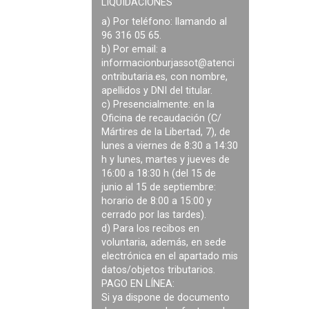
LIQUIDACIONES
a) Por teléfono: llamando al
96 316 05 65.
b) Por email: a
informacionburjassot@atenci
ontributaria.es
, con nombre,
apellidos y DNI del titular.
c) Presencialmente: en la
Oficina de recaudación (C/
Mártires de la Libertad, 7), de
lunes a viernes de 8:30 a 14:30
h y lunes, martes y jueves de
16:00 a 18:30 h (del 15 de
junio al 15 de septiembre:
horario de 8:00 a 15:00 y
cerrado por las tardes).
d) Para los recibos en
voluntaria, además, en sede
electrónica en el apartado mis
datos/objetos tributarios.
PAGO EN LÍNEA:
Si ya dispone de documento