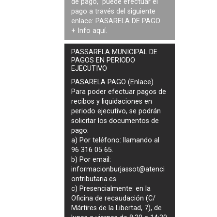
de pago, puede efectuar el
pago a través del siguiente
enlace:
PASARELA DE PAGO
+ Info
aquí
.
PASSARELA MUNICIPAL DE
PAGOS EN PERIODO
EJECUTIVO
PASARELA PAGO (Enlace)
Para poder efectuar pagos de
recibos y liquidaciones en
periodo ejecutivo
, se podrán
solicitar los documentos de
pago
:
a) Por teléfono: llamando al
96 316 05 65.
b) Por email:
informacionburjassot@atenci
ontributaria.es
.
c) Presencialmente: en la
Oficina de recaudación (C/
Mártires de la Libertad, 7), de