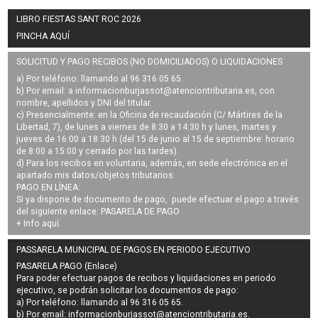
LIBRO FIESTAS SANT ROC 2026
PINCHA AQUÍ
SOLICITUD Y PAGO RECIBOS (NO DOMICILIADOS) O LIQUIDACIONES
a) Por teléfono: llamando al 96 316 05 65.
b) Por email: a
informacionburjassot@atenciontributaria.es
, con
nombre, apellidos y DNI del titular.
c) Presencialmente: en la Oficina de recaudación (C/ Mártires de la
Libertad, 7), de lunes a viernes de 8:30 a 14:30 h y lunes, martes y
jueves de 16:00 a 18:30 h (del 15 de junio al 15 de septiembre: horario
de 8:00 a 15:00 y cerrado por las tardes).
d) Para los recibos en voluntaria, además, en sede electrónica en el
apartado mis datos/objetos tributarios.
PAGO EN LÍNEA:
Si ya dispone de documento de pago, puede efectuar el pago a través
del siguiente enlace:
PASARELA DE PAGO
+ Info
aquí
.
PASSARELA MUNICIPAL DE PAGOS EN PERIODO EJECUTIVO
PASARELA PAGO (Enlace)
Para poder efectuar pagos de
recibos y liquidaciones en periodo
ejecutivo
, se podrán
solicitar los documentos de pago
:
a) Por teléfono: llamando al 96 316 05 65.
b) Por email:
informacionburjassot@atenciontributaria.es
.