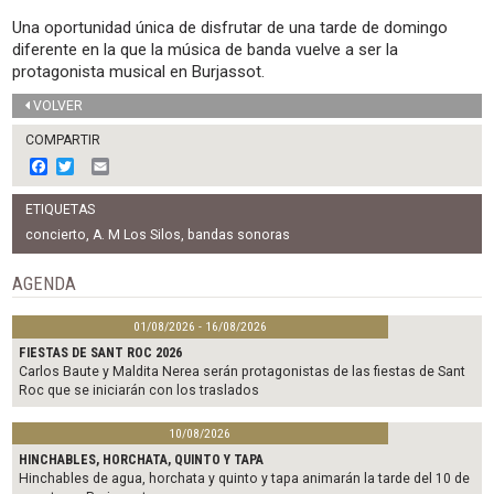
Una oportunidad única de disfrutar de una tarde de domingo
diferente en la que la música de banda vuelve a ser la
protagonista musical en Burjassot.
VOLVER
COMPARTIR
F
T
E
a
w
m
c
i
a
ETIQUETAS
e
t
i
b
t
l
concierto
,
A. M Los Silos
,
bandas sonoras
o
e
o
r
AGENDA
k
01/08/2026 - 16/08/2026
FIESTAS DE SANT ROC 2026
Carlos Baute y Maldita Nerea serán protagonistas de las fiestas de Sant
Roc que se iniciarán con los traslados
10/08/2026
HINCHABLES, HORCHATA, QUINTO Y TAPA
Hinchables de agua, horchata y quinto y tapa animarán la tarde del 10 de