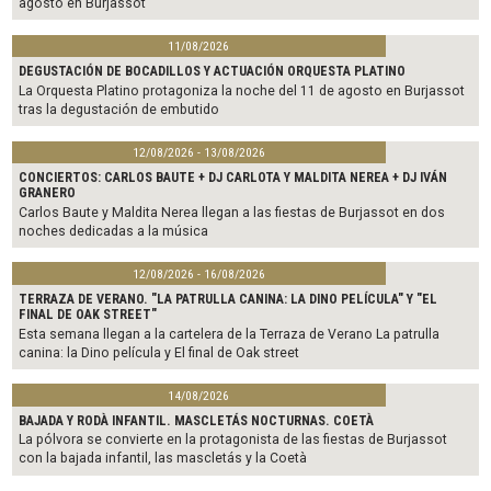
agosto en Burjassot
11/08/2026
DEGUSTACIÓN DE BOCADILLOS Y ACTUACIÓN ORQUESTA PLATINO
La Orquesta Platino protagoniza la noche del 11 de agosto en Burjassot
tras la degustación de embutido
12/08/2026 - 13/08/2026
CONCIERTOS: CARLOS BAUTE + DJ CARLOTA Y MALDITA NEREA + DJ IVÁN
GRANERO
Carlos Baute y Maldita Nerea llegan a las fiestas de Burjassot en dos
noches dedicadas a la música
12/08/2026 - 16/08/2026
TERRAZA DE VERANO. "LA PATRULLA CANINA: LA DINO PELÍCULA" Y "EL
FINAL DE OAK STREET"
Esta semana llegan a la cartelera de la Terraza de Verano La patrulla
canina: la Dino película y El final de Oak street
14/08/2026
BAJADA Y RODÀ INFANTIL. MASCLETÁS NOCTURNAS. COETÀ
La pólvora se convierte en la protagonista de las fiestas de Burjassot
con la bajada infantil, las mascletás y la Coetà