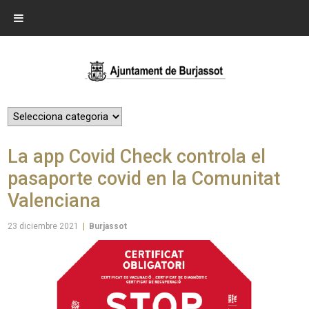
La app Covid Check controla el
pasaporte covid en la Comunitat
Valenciana
23 diciembre 2021
|
Burjassot