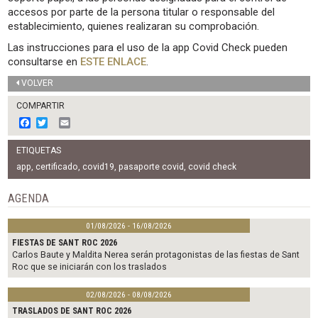
accesos por parte de la persona titular o responsable del
establecimiento, quienes realizaran su comprobación.
Las instrucciones para el uso de la app Covid Check pueden
consultarse en
ESTE ENLACE
.
VOLVER
COMPARTIR
F
T
E
a
w
m
c
i
a
ETIQUETAS
e
t
i
b
t
l
app
,
certificado
,
covid19
,
pasaporte covid
,
covid check
o
e
o
r
AGENDA
k
01/08/2026 - 16/08/2026
FIESTAS DE SANT ROC 2026
Carlos Baute y Maldita Nerea serán protagonistas de las fiestas de Sant
Roc que se iniciarán con los traslados
02/08/2026 - 08/08/2026
TRASLADOS DE SANT ROC 2026