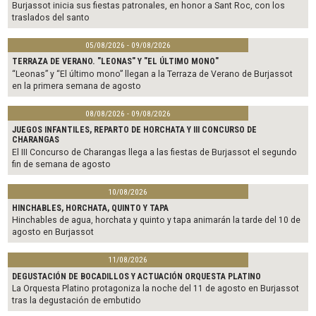
Burjassot inicia sus fiestas patronales, en honor a Sant Roc, con los
traslados del santo
05/08/2026 - 09/08/2026
TERRAZA DE VERANO. "LEONAS" Y "EL ÚLTIMO MONO"
“Leonas” y “El último mono” llegan a la Terraza de Verano de Burjassot
en la primera semana de agosto
08/08/2026 - 09/08/2026
JUEGOS INFANTILES, REPARTO DE HORCHATA Y III CONCURSO DE
CHARANGAS
El III Concurso de Charangas llega a las fiestas de Burjassot el segundo
fin de semana de agosto
10/08/2026
HINCHABLES, HORCHATA, QUINTO Y TAPA
Hinchables de agua, horchata y quinto y tapa animarán la tarde del 10 de
agosto en Burjassot
11/08/2026
DEGUSTACIÓN DE BOCADILLOS Y ACTUACIÓN ORQUESTA PLATINO
La Orquesta Platino protagoniza la noche del 11 de agosto en Burjassot
tras la degustación de embutido