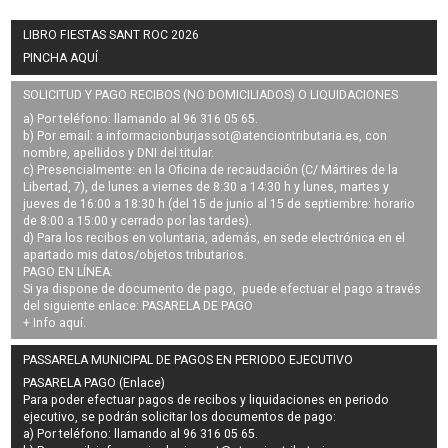
LIBRO FIESTAS SANT ROC 2026
PINCHA AQUÍ
SOLICITUD Y PAGO RECIBOS (NO DOMICILIADOS) O LIQUIDACIONES
a) Por teléfono: llamando al 96 316 05 65.
b) Por email: a
informacionburjassot@atenciontributaria.es
, con
nombre, apellidos y DNI del titular.
c) Presencialmente: en la Oficina de recaudación (C/ Mártires de la
Libertad, 7), de lunes a viernes de 8:30 a 14:30 h y lunes, martes y
jueves de 16:00 a 18:30 h (del 15 de junio al 15 de septiembre: horario
de 8:00 a 15:00 y cerrado por las tardes).
d) Para los recibos en voluntaria, además, en sede electrónica en el
apartado mis datos/objetos tributarios.
PAGO EN LÍNEA:
Si ya dispone de documento de pago, puede efectuar el pago a través
del siguiente enlace:
PASARELA DE PAGO
+ Info
aquí
.
PASSARELA MUNICIPAL DE PAGOS EN PERIODO EJECUTIVO
PASARELA PAGO (Enlace)
Para poder efectuar pagos de
recibos y liquidaciones en periodo
ejecutivo
, se podrán
solicitar los documentos de pago
:
a) Por teléfono: llamando al 96 316 05 65.