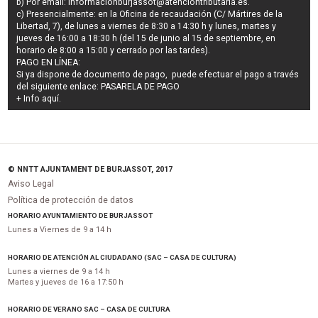
b) Por email:
informacionburjassot@atenciontributaria.es
.
c) Presencialmente: en la Oficina de recaudación (C/ Mártires de la
Libertad, 7), de lunes a viernes de 8:30 a 14:30 h y lunes, martes y
jueves de 16:00 a 18:30 h (del 15 de junio al 15 de septiembre, en
horario de 8:00 a 15:00 y cerrado por las tardes).
PAGO EN LÍNEA:
Si ya dispone de documento de pago, puede efectuar el pago a través
del siguiente enlace:
PASARELA DE PAGO
+ Info
aquí
.
© NNTT AJUNTAMENT DE BURJASSOT, 2017
Aviso Legal
Política de protección de datos
HORARIO AYUNTAMIENTO DE BURJASSOT
Lunes a Viernes de 9 a 14 h
HORARIO DE ATENCIÓN AL CIUDADANO (SAC – CASA DE CULTURA)
Lunes a viernes de 9 a 14 h
Martes y jueves de 16 a 17:50 h
HORARIO DE VERANO SAC – CASA DE CULTURA