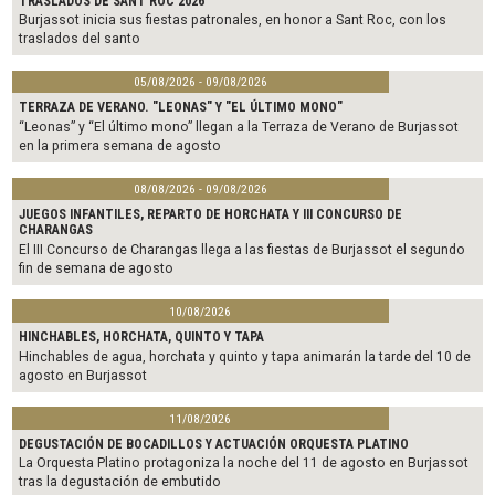
TRASLADOS DE SANT ROC 2026
Burjassot inicia sus fiestas patronales, en honor a Sant Roc, con los
traslados del santo
05/08/2026 - 09/08/2026
TERRAZA DE VERANO. "LEONAS" Y "EL ÚLTIMO MONO"
“Leonas” y “El último mono” llegan a la Terraza de Verano de Burjassot
en la primera semana de agosto
08/08/2026 - 09/08/2026
JUEGOS INFANTILES, REPARTO DE HORCHATA Y III CONCURSO DE
CHARANGAS
El III Concurso de Charangas llega a las fiestas de Burjassot el segundo
fin de semana de agosto
10/08/2026
HINCHABLES, HORCHATA, QUINTO Y TAPA
Hinchables de agua, horchata y quinto y tapa animarán la tarde del 10 de
agosto en Burjassot
11/08/2026
DEGUSTACIÓN DE BOCADILLOS Y ACTUACIÓN ORQUESTA PLATINO
La Orquesta Platino protagoniza la noche del 11 de agosto en Burjassot
tras la degustación de embutido