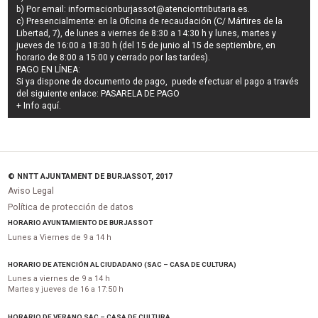
b) Por email:
informacionburjassot@atenciontributaria.es
.
c) Presencialmente: en la Oficina de recaudación (C/ Mártires de la
Libertad, 7), de lunes a viernes de 8:30 a 14:30 h y lunes, martes y
jueves de 16:00 a 18:30 h (del 15 de junio al 15 de septiembre, en
horario de 8:00 a 15:00 y cerrado por las tardes).
PAGO EN LÍNEA:
Si ya dispone de documento de pago, puede efectuar el pago a través
del siguiente enlace:
PASARELA DE PAGO
+ Info
aquí
.
© NNTT AJUNTAMENT DE BURJASSOT, 2017
Aviso Legal
Política de protección de datos
HORARIO AYUNTAMIENTO DE BURJASSOT
Lunes a Viernes de 9 a 14 h
HORARIO DE ATENCIÓN AL CIUDADANO (SAC – CASA DE CULTURA)
Lunes a viernes de 9 a 14 h
Martes y jueves de 16 a 17:50 h
HORARIO DE VERANO SAC – CASA DE CULTURA