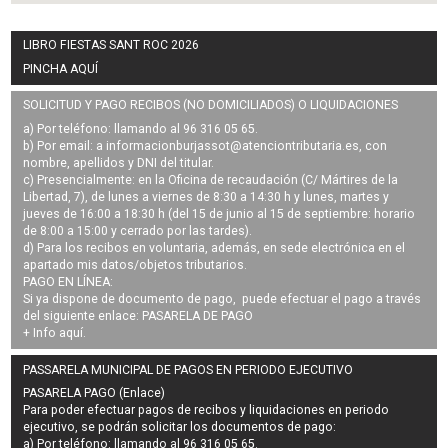
LIBRO FIESTAS SANT ROC 2026
PINCHA AQUÍ
SOLICITUD Y PAGO RECIBOS (NO DOMICILIADOS) O LIQUIDACIONES
a) Por teléfono: llamando al 96 316 05 65.
b) Por email: a
informacionburjassot@atenciontributaria.es
, con
nombre, apellidos y DNI del titular.
c) Presencialmente: en la Oficina de recaudación (C/ Mártires de la
Libertad, 7), de lunes a viernes de 8:30 a 14:30 h y lunes, martes y
jueves de 16:00 a 18:30 h (del 15 de junio al 15 de septiembre: horario
de 8:00 a 15:00 y cerrado por las tardes).
d) Para los recibos en voluntaria, además, en sede electrónica en el
apartado mis datos/objetos tributarios.
PAGO EN LÍNEA:
Si ya dispone de documento de pago, puede efectuar el pago a través
del siguiente enlace:
PASARELA DE PAGO
+ Info
aquí
.
PASSARELA MUNICIPAL DE PAGOS EN PERIODO EJECUTIVO
PASARELA PAGO (Enlace)
Para poder efectuar pagos de
recibos y liquidaciones en periodo
ejecutivo
, se podrán
solicitar los documentos de pago
:
a) Por teléfono: llamando al 96 316 05 65.