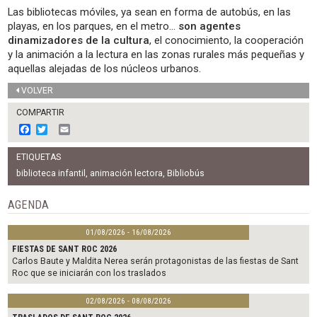
Las bibliotecas móviles, ya sean en forma de autobús, en las
playas, en los parques, en el metro…
son agentes
dinamizadores de la cultura
, el conocimiento, la cooperación
y la animación a la lectura en las zonas rurales más pequeñas y
aquellas alejadas de los núcleos urbanos.
VOLVER
COMPARTIR
F
T
E
a
w
m
c
i
a
ETIQUETAS
e
t
i
b
t
l
biblioteca infantil
,
animación lectora
,
Bibliobús
o
e
o
r
AGENDA
k
01/08/2026 - 16/08/2026
FIESTAS DE SANT ROC 2026
Carlos Baute y Maldita Nerea serán protagonistas de las fiestas de Sant
Roc que se iniciarán con los traslados
02/08/2026 - 08/08/2026