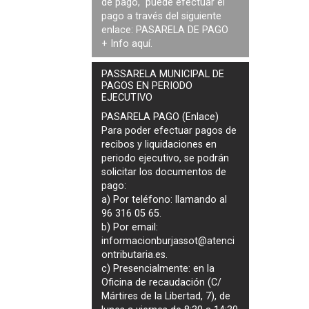
de pago, puede efectuar el
pago a través del siguiente
enlace:
PASARELA DE PAGO
+ Info
aquí
.
PASSARELA MUNICIPAL DE
PAGOS EN PERIODO
EJECUTIVO
PASARELA PAGO (Enlace)
Para poder efectuar pagos de
recibos y liquidaciones en
periodo ejecutivo
, se podrán
solicitar los documentos de
pago
:
a) Por teléfono: llamando al
96 316 05 65.
b) Por email:
informacionburjassot@atenci
ontributaria.es
.
c) Presencialmente: en la
Oficina de recaudación (C/
Mártires de la Libertad, 7), de