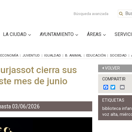
Búsqueda avanzada
LA CIUDAD
AYUNTAMIENTO
ÁREAS
SERVIC
ECONOMÍA
JUVENTUD
IGUALDAD
B. ANIMAL
EDUCACIÓN
SOCIEDAD
Burjassot cierra sus
VOLVER
ste mes de junio
COMPARTIR
F
T
E
a
w
m
c
i
a
ETIQUETAS
e
t
i
hasta 03/06/2026
b
t
l
biblioteca infant
o
e
voz alta
,
miérc
o
r
k