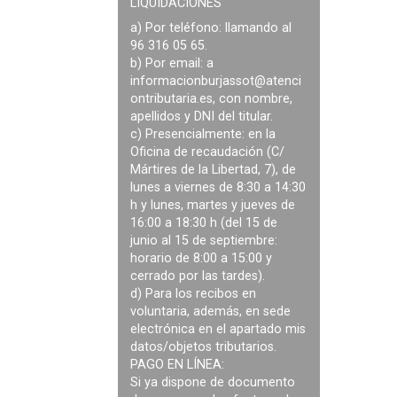
LIQUIDACIONES
a) Por teléfono: llamando al
96 316 05 65.
b) Por email: a
informacionburjassot@atenci
ontributaria.es
, con nombre,
apellidos y DNI del titular.
c) Presencialmente: en la
Oficina de recaudación (C/
Mártires de la Libertad, 7), de
lunes a viernes de 8:30 a 14:30
h y lunes, martes y jueves de
16:00 a 18:30 h (del 15 de
junio al 15 de septiembre:
horario de 8:00 a 15:00 y
cerrado por las tardes).
d) Para los recibos en
voluntaria, además, en sede
electrónica en el apartado mis
datos/objetos tributarios.
PAGO EN LÍNEA:
Si ya dispone de documento