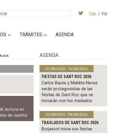
Cas
|
Val
IOS
TRÁMITES
AGENDA
AGENDA
AUNA
01/08/2026 - 16/08/2026
FIESTAS DE SANT ROC 2026
Carlos Baute y Maldita Nerea
serán protagonistas de las
fiestas de Sant Roc que se
iniciarán con los traslados
il
,
lectura en
02/08/2026 - 08/08/2026
oles de cuento
TRASLADOS DE SANT ROC 2026
Burjassot inicia sus fiestas