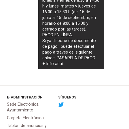
lunes a viernes de 8:30 a 14:30
h y lunes, martes y jueves de
16:00 a 18:30 h (del 15 de
junio al 15 de septiembre, en
horario de 8:00 a 15:00 y
cerrado por las tardes).
PAGO EN LÍNEA:
Si ya dispone de documento
de pago, puede efectuar el
pago a través del siguiente
enlace:
PASARELA DE PAGO
+ Info
aquí
.
E-ADMINISTRACIÓN
SÍGUENOS
Sede Electrónica
Ayuntamiento
Carpeta Electrónica
Tablón de anuncios y