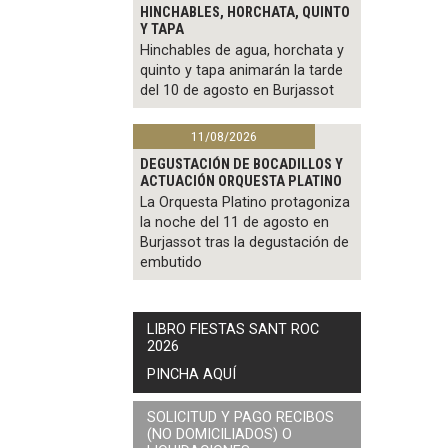
HINCHABLES, HORCHATA, QUINTO
Y TAPA
Hinchables de agua, horchata y
quinto y tapa animarán la tarde
del 10 de agosto en Burjassot
11/08/2026
DEGUSTACIÓN DE BOCADILLOS Y
ACTUACIÓN ORQUESTA PLATINO
La Orquesta Platino protagoniza
la noche del 11 de agosto en
Burjassot tras la degustación de
embutido
LIBRO FIESTAS SANT ROC
2026
PINCHA AQUÍ
SOLICITUD Y PAGO RECIBOS
(NO DOMICILIADOS) O