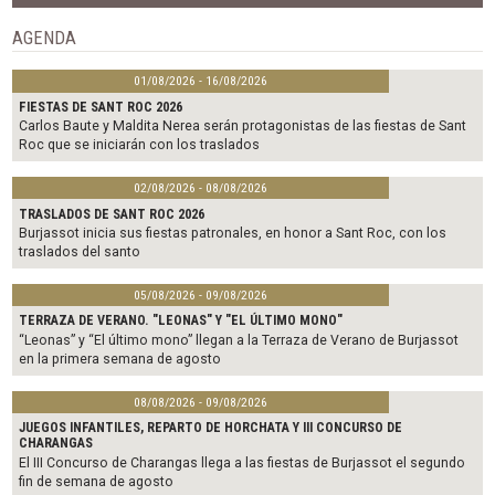
o
r
k
AGENDA
01/08/2026 - 16/08/2026
FIESTAS DE SANT ROC 2026
Carlos Baute y Maldita Nerea serán protagonistas de las fiestas de Sant
Roc que se iniciarán con los traslados
02/08/2026 - 08/08/2026
TRASLADOS DE SANT ROC 2026
Burjassot inicia sus fiestas patronales, en honor a Sant Roc, con los
traslados del santo
05/08/2026 - 09/08/2026
TERRAZA DE VERANO. "LEONAS" Y "EL ÚLTIMO MONO"
“Leonas” y “El último mono” llegan a la Terraza de Verano de Burjassot
en la primera semana de agosto
08/08/2026 - 09/08/2026
JUEGOS INFANTILES, REPARTO DE HORCHATA Y III CONCURSO DE
CHARANGAS
El III Concurso de Charangas llega a las fiestas de Burjassot el segundo
fin de semana de agosto