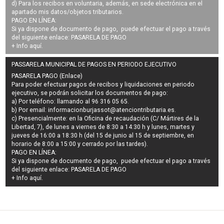
d) Para los recibos en voluntaria, además, en sede electrónica en el
apartado mis datos/objetos tributarios.
PAGO EN LÍNEA:
Si ya dispone de documento de pago, puede efectuar el pago a través
del siguiente enlace:
PASARELA DE PAGO
+ Info
aquí
.
PASSARELA MUNICIPAL DE PAGOS EN PERIODO EJECUTIVO
PASARELA PAGO (Enlace)
Para poder efectuar pagos de
recibos y liquidaciones en periodo
ejecutivo
, se podrán
solicitar los documentos de pago
:
a) Por teléfono: llamando al 96 316 05 65.
b) Por email:
informacionburjassot@atenciontributaria.es
.
c) Presencialmente: en la Oficina de recaudación (C/ Mártires de la
Libertad, 7), de lunes a viernes de 8:30 a 14:30 h y lunes, martes y
jueves de 16:00 a 18:30 h (del 15 de junio al 15 de septiembre, en
horario de 8:00 a 15:00 y cerrado por las tardes).
PAGO EN LÍNEA:
Si ya dispone de documento de pago, puede efectuar el pago a través
del siguiente enlace:
PASARELA DE PAGO
+ Info
aquí
.