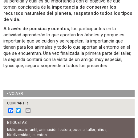
su pérdida y cuál es su importancia con el objetivo de que
tomen conciencia de la
importancia de conservar los
recursos naturales del planeta, respetando todos los tipos
de vida.
A través de poesías y cuentos,
los participantes en la
actividad aprenderán lo que aportan los árboles y porque es
importante que se cuiden y se respeten; la importancia que
tienen para los animales y todo lo que aportan al entorno en el
que se encuentran. Una vez finalizada la primera parte del taller,
la segunda contará con la visita de un amigo muy especial,
Lynxs que, seguro sorprende a todos los presentes.
VOLVER
COMPARTIR
F
T
E
a
w
m
c
i
a
ETIQUETAS
e
t
i
b
t
l
biblioteca infantil
,
animación lectora
,
poesia
,
taller
,
niños
,
o
e
biodiversidad
,
cuentos