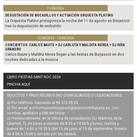
11/08/2026
DEGUSTACIÓN DE BOCADILLOS Y ACTUACIÓN ORQUESTA PLATINO
La Orquesta Platino protagoniza la noche del 11 de agosto en Burjassot
tras la degustación de embutido
12/08/2026 - 13/08/2026
CONCIERTOS: CARLOS BAUTE + DJ CARLOTA Y MALDITA NEREA + DJ IVÁN
GRANERO
Carlos Baute y Maldita Nerea llegan a las fiestas de Burjassot en dos
noches dedicadas a la música
LIBRO FIESTAS SANT ROC 2026
PINCHA AQUÍ
SOLICITUD Y PAGO RECIBOS (NO DOMICILIADOS) O LIQUIDACIONES
a) Por teléfono: llamando al 96 316 05 65.
b) Por email: a
informacionburjassot@atenciontributaria.es
, con
nombre, apellidos y DNI del titular.
c) Presencialmente: en la Oficina de recaudación (C/ Mártires de la
Libertad, 7), de lunes a viernes de 8:30 a 14:30 h y lunes, martes y
jueves de 16:00 a 18:30 h (del 15 de junio al 15 de septiembre: horario
de 8:00 a 15:00 y cerrado por las tardes).