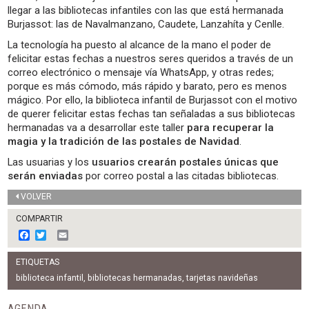
llegar a las bibliotecas infantiles con las que está hermanada
Burjassot: las de Navalmanzano, Caudete, Lanzahíta y Cenlle.
La tecnología ha puesto al alcance de la mano el poder de
felicitar estas fechas a nuestros seres queridos a través de un
correo electrónico o mensaje vía WhatsApp, y otras redes;
porque es más cómodo, más rápido y barato, pero es menos
mágico. Por ello, la biblioteca infantil de Burjassot con el motivo
de querer felicitar estas fechas tan señaladas a sus bibliotecas
hermanadas va a desarrollar este taller
para recuperar la
magia y la tradición de las postales de Navidad
.
Las usuarias y los
usuarios crearán postales únicas que
serán enviadas
por correo postal a las citadas bibliotecas.
VOLVER
COMPARTIR
F
T
E
a
w
m
c
i
a
ETIQUETAS
e
t
i
b
t
l
biblioteca infantil
,
bibliotecas hermanadas
,
tarjetas navideñas
o
e
o
r
AGENDA