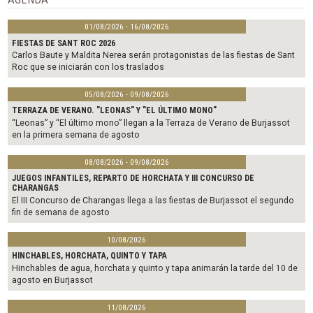
k
01/08/2026 - 16/08/2026
FIESTAS DE SANT ROC 2026
Carlos Baute y Maldita Nerea serán protagonistas de las fiestas de Sant
Roc que se iniciarán con los traslados
05/08/2026 - 09/08/2026
TERRAZA DE VERANO. "LEONAS" Y "EL ÚLTIMO MONO"
“Leonas” y “El último mono” llegan a la Terraza de Verano de Burjassot
en la primera semana de agosto
08/08/2026 - 09/08/2026
JUEGOS INFANTILES, REPARTO DE HORCHATA Y III CONCURSO DE
CHARANGAS
El III Concurso de Charangas llega a las fiestas de Burjassot el segundo
fin de semana de agosto
10/08/2026
HINCHABLES, HORCHATA, QUINTO Y TAPA
Hinchables de agua, horchata y quinto y tapa animarán la tarde del 10 de
agosto en Burjassot
11/08/2026