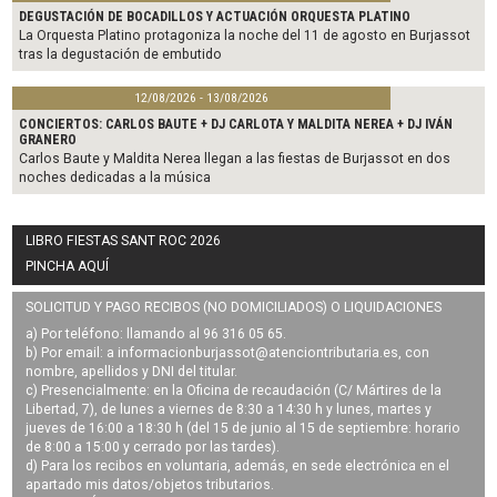
DEGUSTACIÓN DE BOCADILLOS Y ACTUACIÓN ORQUESTA PLATINO
La Orquesta Platino protagoniza la noche del 11 de agosto en Burjassot
tras la degustación de embutido
12/08/2026 - 13/08/2026
CONCIERTOS: CARLOS BAUTE + DJ CARLOTA Y MALDITA NEREA + DJ IVÁN
GRANERO
Carlos Baute y Maldita Nerea llegan a las fiestas de Burjassot en dos
noches dedicadas a la música
LIBRO FIESTAS SANT ROC 2026
PINCHA AQUÍ
SOLICITUD Y PAGO RECIBOS (NO DOMICILIADOS) O LIQUIDACIONES
a) Por teléfono: llamando al 96 316 05 65.
b) Por email: a
informacionburjassot@atenciontributaria.es
, con
nombre, apellidos y DNI del titular.
c) Presencialmente: en la Oficina de recaudación (C/ Mártires de la
Libertad, 7), de lunes a viernes de 8:30 a 14:30 h y lunes, martes y
jueves de 16:00 a 18:30 h (del 15 de junio al 15 de septiembre: horario
de 8:00 a 15:00 y cerrado por las tardes).
d) Para los recibos en voluntaria, además, en sede electrónica en el
apartado mis datos/objetos tributarios.