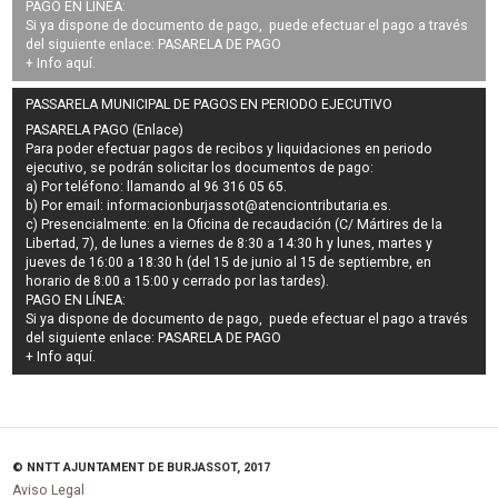
PAGO EN LÍNEA:
Si ya dispone de documento de pago, puede efectuar el pago a través
del siguiente enlace:
PASARELA DE PAGO
+ Info
aquí
.
PASSARELA MUNICIPAL DE PAGOS EN PERIODO EJECUTIVO
PASARELA PAGO (Enlace)
Para poder efectuar pagos de
recibos y liquidaciones en periodo
ejecutivo
, se podrán
solicitar los documentos de pago
:
a) Por teléfono: llamando al 96 316 05 65.
b) Por email:
informacionburjassot@atenciontributaria.es
.
c) Presencialmente: en la Oficina de recaudación (C/ Mártires de la
Libertad, 7), de lunes a viernes de 8:30 a 14:30 h y lunes, martes y
jueves de 16:00 a 18:30 h (del 15 de junio al 15 de septiembre, en
horario de 8:00 a 15:00 y cerrado por las tardes).
PAGO EN LÍNEA:
Si ya dispone de documento de pago, puede efectuar el pago a través
del siguiente enlace:
PASARELA DE PAGO
+ Info
aquí
.
© NNTT AJUNTAMENT DE BURJASSOT, 2017
Aviso Legal