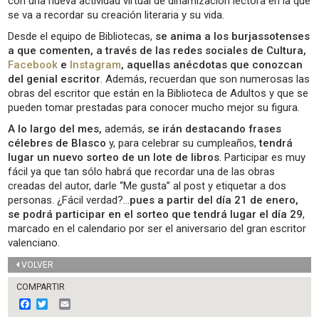
con una nueva actividad virtual de dinamización lectora en la que
se va a recordar su creación literaria y su vida.
Desde el equipo de Bibliotecas,
se anima a los burjassotenses
a que comenten,
a través de las redes sociales de Cultura,
Facebook
e
Instagram
,
aquellas anécdotas que conozcan
del genial escritor
. Además, recuerdan que son numerosas las
obras del escritor que están en la Biblioteca de Adultos y que se
pueden tomar prestadas para conocer mucho mejor su figura.
A lo largo del mes,
además,
se irán destacando frases
célebres de Blasco
y, para celebrar su cumpleaños,
tendrá
lugar un nuevo sorteo de un lote de libros
. Participar es muy
fácil ya que tan sólo habrá que recordar una de las obras
creadas del autor, darle “Me gusta” al post y etiquetar a dos
personas. ¿Fácil verdad?…
pues a partir del día 21 de enero,
se podrá participar en el sorteo que tendrá lugar el día 29
,
marcado en el calendario por ser el aniversario del gran escritor
valenciano.
VOLVER
COMPARTIR
F
T
E
a
w
m