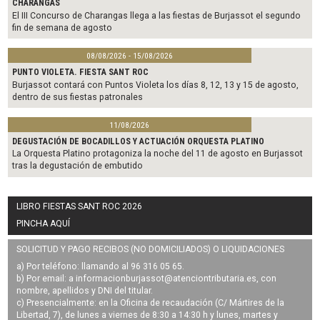
CHARANGAS
El III Concurso de Charangas llega a las fiestas de Burjassot el segundo
fin de semana de agosto
08/08/2026 - 15/08/2026
PUNTO VIOLETA. FIESTA SANT ROC
Burjassot contará con Puntos Violeta los días 8, 12, 13 y 15 de agosto,
dentro de sus fiestas patronales
11/08/2026
DEGUSTACIÓN DE BOCADILLOS Y ACTUACIÓN ORQUESTA PLATINO
La Orquesta Platino protagoniza la noche del 11 de agosto en Burjassot
tras la degustación de embutido
LIBRO FIESTAS SANT ROC 2026
PINCHA AQUÍ
SOLICITUD Y PAGO RECIBOS (NO DOMICILIADOS) O LIQUIDACIONES
a) Por teléfono: llamando al 96 316 05 65.
b) Por email: a
informacionburjassot@atenciontributaria.es
, con
nombre, apellidos y DNI del titular.
c) Presencialmente: en la Oficina de recaudación (C/ Mártires de la
Libertad, 7), de lunes a viernes de 8:30 a 14:30 h y lunes, martes y