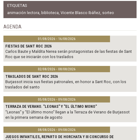
c
i
a
ETIQUETAS
e
t
i
b
t
l
animación lectora
,
biblioteca
,
Vicente Blasco Ibáñez
,
sorteo
o
e
o
r
AGENDA
k
01/08/2026 - 16/08/2026
FIESTAS DE SANT ROC 2026
Carlos Baute y Maldita Nerea serán protagonistas de las fiestas de Sant
Roc que se iniciarán con los traslados
02/08/2026 - 08/08/2026
TRASLADOS DE SANT ROC 2026
Burjassot inicia sus fiestas patronales, en honor a Sant Roc, con los
traslados del santo
05/08/2026 - 09/08/2026
TERRAZA DE VERANO. "LEONAS" Y "EL ÚLTIMO MONO"
“Leonas” y “El último mono” llegan a la Terraza de Verano de Burjassot
en la primera semana de agosto
08/08/2026 - 09/08/2026
JUEGOS INFANTILES, REPARTO DE HORCHATA Y III CONCURSO DE