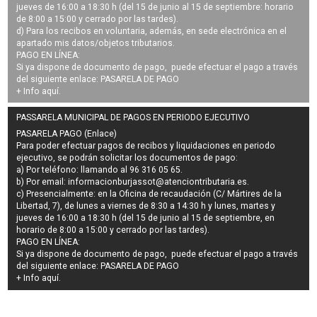
jueves de 16:00 a 18:30 h (del 15 de junio al 15 de septiembre: horario
de 8:00 a 15:00 y cerrado por las tardes).
d) Para los recibos en voluntaria, además, en sede electrónica en el
apartado mis datos/objetos tributarios.
PAGO EN LÍNEA:
Si ya dispone de documento de pago, puede efectuar el pago a través
del siguiente enlace:
PASARELA DE PAGO
+ Info
aquí
.
PASSARELA MUNICIPAL DE PAGOS EN PERIODO EJECUTIVO
PASARELA PAGO (Enlace)
Para poder efectuar pagos de
recibos y liquidaciones en periodo
ejecutivo
, se podrán
solicitar los documentos de pago
:
a) Por teléfono: llamando al 96 316 05 65.
b) Por email:
informacionburjassot@atenciontributaria.es
.
c) Presencialmente: en la Oficina de recaudación (C/ Mártires de la
Libertad, 7), de lunes a viernes de 8:30 a 14:30 h y lunes, martes y
jueves de 16:00 a 18:30 h (del 15 de junio al 15 de septiembre, en
horario de 8:00 a 15:00 y cerrado por las tardes).
PAGO EN LÍNEA:
Si ya dispone de documento de pago, puede efectuar el pago a través
del siguiente enlace:
PASARELA DE PAGO
+ Info
aquí
.