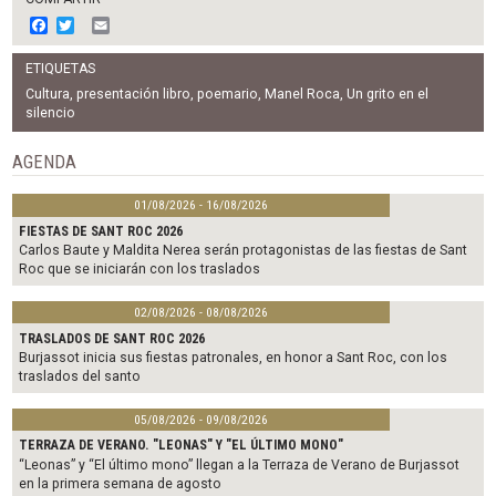
F
T
E
a
w
m
c
i
a
ETIQUETAS
e
t
i
b
t
l
Cultura
,
presentación libro
,
poemario
,
Manel Roca
,
Un grito en el
o
e
silencio
o
r
k
AGENDA
01/08/2026 - 16/08/2026
FIESTAS DE SANT ROC 2026
Carlos Baute y Maldita Nerea serán protagonistas de las fiestas de Sant
Roc que se iniciarán con los traslados
02/08/2026 - 08/08/2026
TRASLADOS DE SANT ROC 2026
Burjassot inicia sus fiestas patronales, en honor a Sant Roc, con los
traslados del santo
05/08/2026 - 09/08/2026
TERRAZA DE VERANO. "LEONAS" Y "EL ÚLTIMO MONO"
“Leonas” y “El último mono” llegan a la Terraza de Verano de Burjassot
en la primera semana de agosto