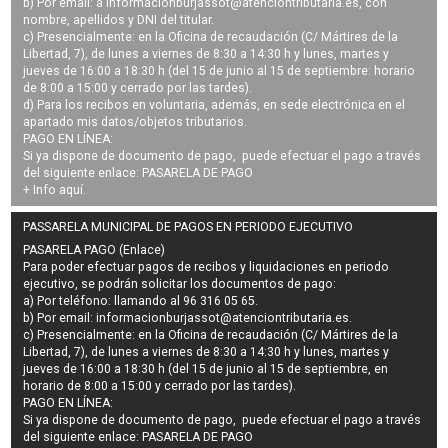
b) Por email: a
informacionburjassot@atenciontributaria.es
, con
nombre, apellidos y DNI del titular.
c) Presencialmente: en la Oficina de recaudación (C/ Mártires de la
Libertad, 7), de lunes a viernes de 8:30 a 14:30 h y lunes, martes y
jueves de 16:00 a 18:30 h (del 15 de junio al 15 de septiembre: horario
de 8:00 a 15:00 y cerrado por las tardes).
d) Para los recibos en voluntaria, además, en sede electrónica en el
apartado mis datos/objetos tributarios.
PAGO EN LÍNEA:
Si ya dispone de documento de pago, puede efectuar el pago a través
del siguiente enlace:
PASARELA DE PAGO
+ Info
aquí
.
PASSARELA MUNICIPAL DE PAGOS EN PERIODO EJECUTIVO
PASARELA PAGO (Enlace)
Para poder efectuar pagos de
recibos y liquidaciones en periodo
ejecutivo
, se podrán
solicitar los documentos de pago
:
a) Por teléfono: llamando al 96 316 05 65.
b) Por email:
informacionburjassot@atenciontributaria.es
.
c) Presencialmente: en la Oficina de recaudación (C/ Mártires de la
Libertad, 7), de lunes a viernes de 8:30 a 14:30 h y lunes, martes y
jueves de 16:00 a 18:30 h (del 15 de junio al 15 de septiembre, en
horario de 8:00 a 15:00 y cerrado por las tardes).
PAGO EN LÍNEA:
Si ya dispone de documento de pago, puede efectuar el pago a través
del siguiente enlace:
PASARELA DE PAGO