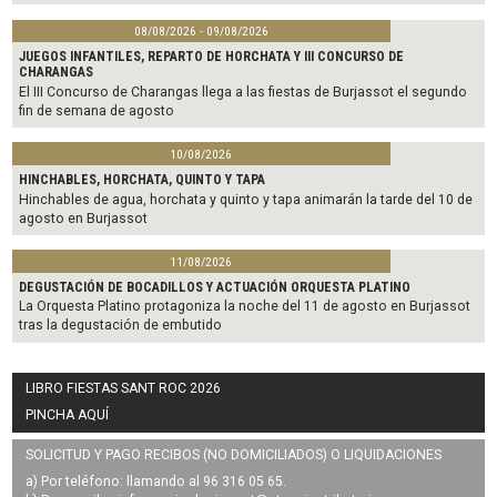
08/08/2026 - 09/08/2026
JUEGOS INFANTILES, REPARTO DE HORCHATA Y III CONCURSO DE
CHARANGAS
El III Concurso de Charangas llega a las fiestas de Burjassot el segundo
fin de semana de agosto
10/08/2026
HINCHABLES, HORCHATA, QUINTO Y TAPA
Hinchables de agua, horchata y quinto y tapa animarán la tarde del 10 de
agosto en Burjassot
11/08/2026
DEGUSTACIÓN DE BOCADILLOS Y ACTUACIÓN ORQUESTA PLATINO
La Orquesta Platino protagoniza la noche del 11 de agosto en Burjassot
tras la degustación de embutido
LIBRO FIESTAS SANT ROC 2026
PINCHA AQUÍ
SOLICITUD Y PAGO RECIBOS (NO DOMICILIADOS) O LIQUIDACIONES
a) Por teléfono: llamando al 96 316 05 65.