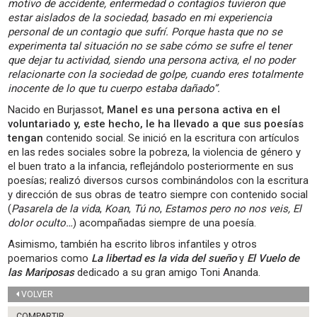
motivo de accidente, enfermedad o contagios tuvieron que
estar aislados de la sociedad, basado en mi experiencia
personal de un contagio que sufrí. Porque hasta que no se
experimenta tal situación no se sabe cómo se sufre el tener
que dejar tu actividad, siendo una persona activa, el no poder
relacionarte con la sociedad de golpe, cuando eres totalmente
inocente de lo que tu cuerpo estaba dañado”.
Nacido en Burjassot,
Manel es una persona activa en el
voluntariado y, este hecho, le ha llevado a que sus poesías
tengan
contenido social. Se inició en la escritura con artículos
en las redes sociales sobre la pobreza, la violencia de género y
el buen trato a la infancia, reflejándolo posteriormente en sus
poesías; realizó diversos cursos combinándolos con la escritura
y dirección de sus obras de teatro siempre con contenido social
(
Pasarela de la vida
,
Koan
,
Tú no
,
Estamos pero no nos veis, El
dolor oculto…
) acompañadas siempre de una poesía.
Asimismo, también ha escrito libros infantiles y otros
poemarios como
La libertad es la vida del sueño
y
El Vuelo de
las Mariposas
dedicado a su gran amigo Toni Ananda.
VOLVER
COMPARTIR