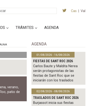
Cas
|
Val
IOS
TRÁMITES
AGENDA
AGENDA
AUNA
01/08/2026 - 16/08/2026
FIESTAS DE SANT ROC 2026
Carlos Baute y Maldita Nerea
serán protagonistas de las
fiestas de Sant Roc que se
iniciarán con los traslados
cena
,
verano
,
02/08/2026 - 08/08/2026
 Roc
,
patio de
TRASLADOS DE SANT ROC 2026
Burjassot inicia sus fiestas