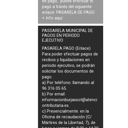
de pago, puede efectuar el
pago a través del siguiente
enlace:
PASARELA DE PAGO
+ Info
aquí
.
PASSARELA MUNICIPAL DE
PAGOS EN PERIODO
EJECUTIVO
PASARELA PAGO (Enlace)
Para poder efectuar pagos de
recibos y liquidaciones en
periodo ejecutivo
, se podrán
solicitar los documentos de
pago
:
a) Por teléfono: llamando al
96 316 05 65.
b) Por email:
informacionburjassot@atenci
ontributaria.es
.
c) Presencialmente: en la
Oficina de recaudación (C/
Mártires de la Libertad, 7), de