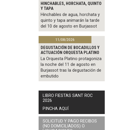
HINCHABLES, HORCHATA, QUINTO
Y TAPA
Hinchables de agua, horchata y
quinto y tapa animarán la tarde
del 10 de agosto en Burjassot
11/08/2026
DEGUSTACIÓN DE BOCADILLOS Y
ACTUACIÓN ORQUESTA PLATINO
La Orquesta Platino protagoniza
la noche del 11 de agosto en
Burjassot tras la degustación de
embutido
LIBRO FIESTAS SANT ROC
2026
PINCHA AQUÍ
SOLICITUD Y PAGO RECIBOS
(NO DOMICILIADOS) O