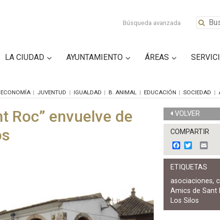
Búsqueda avanzada
LA CIUDAD
AYUNTAMIENTO
ÁREAS
SERVIC
ECONOMÍA
JUVENTUD
IGUALDAD
B. ANIMAL
EDUCACIÓN
SOCIEDAD
t Roc” envuelve de
VOLVER
os
COMPARTIR
F
T
E
a
w
m
c
i
a
ETIQUETAS
e
t
i
b
t
l
asociaciones
,
o
e
Amics de Sant
o
r
k
Los Silos