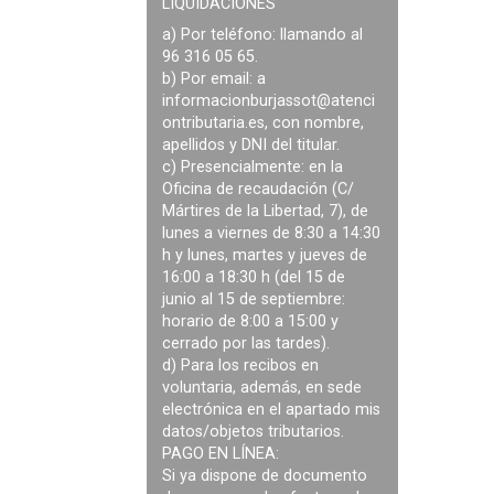
LIQUIDACIONES
a) Por teléfono: llamando al
96 316 05 65.
b) Por email: a
informacionburjassot@atenci
ontributaria.es
, con nombre,
apellidos y DNI del titular.
c) Presencialmente: en la
Oficina de recaudación (C/
Mártires de la Libertad, 7), de
lunes a viernes de 8:30 a 14:30
h y lunes, martes y jueves de
16:00 a 18:30 h (del 15 de
junio al 15 de septiembre:
horario de 8:00 a 15:00 y
cerrado por las tardes).
d) Para los recibos en
voluntaria, además, en sede
electrónica en el apartado mis
datos/objetos tributarios.
PAGO EN LÍNEA:
Si ya dispone de documento