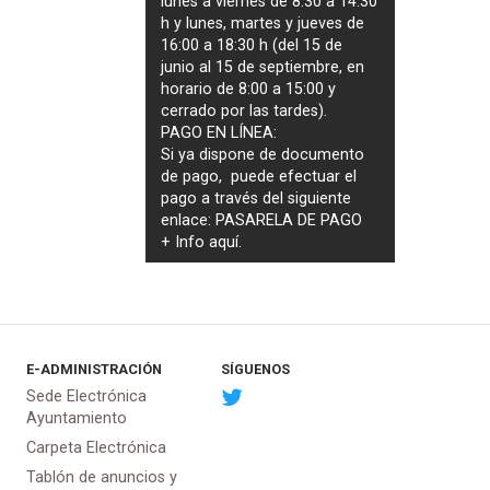
lunes a viernes de 8:30 a 14:30
h y lunes, martes y jueves de
16:00 a 18:30 h (del 15 de
junio al 15 de septiembre, en
horario de 8:00 a 15:00 y
cerrado por las tardes).
PAGO EN LÍNEA:
Si ya dispone de documento
de pago, puede efectuar el
pago a través del siguiente
enlace:
PASARELA DE PAGO
+ Info
aquí
.
E-ADMINISTRACIÓN
SÍGUENOS
Sede Electrónica
Ayuntamiento
Carpeta Electrónica
Tablón de anuncios y