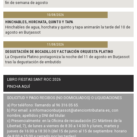
fin de semana de agosto
10/08/2026
HINCHABLES, HORCHATA, QUINTO Y TAPA
Hinchables de agua, horchata y quinto y tapa animarán la tarde del 10 de
agosto en Burjassot
11/08/2026
DEGUSTACIÓN DE BOCADILLOS Y ACTUACIÓN ORQUESTA PLATINO
La Orquesta Platino protagoniza la noche del 11 de agosto en Burjassot
tras la degustación de embutido
LIBRO FIESTAS SANT ROC 2026
PINCHA AQUÍ
SOLICITUD Y PAGO RECIBOS (NO DOMICILIADOS) O LIQUIDACIONES
a) Por teléfono: llamando al 96 316 05 65.
b) Por email: a
informacionburjassot@atenciontributaria.es
, con
nombre, apellidos y DNI del titular.
c) Presencialmente: en la Oficina de recaudación (C/ Mártires de la
Libertad, 7), de lunes a viernes de 8:30 a 14:30 h y lunes, martes y
jueves de 16:00 a 18:30 h (del 15 de junio al 15 de septiembre: horario
de 8:00 a 15:00 y cerrado por las tardes).