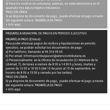
d) Para los recibos en voluntaria, además, en sede electrónica en el
apartado mis datos/objetos tributarios.
PAGO EN LÍNEA:
Si ya dispone de documento de pago, puede efectuar el pago a través
del siguiente enlace:
PASARELA DE PAGO
+ Info
aquí
.
PASSARELA MUNICIPAL DE PAGOS EN PERIODO EJECUTIVO
PASARELA PAGO (Enlace)
Para poder efectuar pagos de
recibos y liquidaciones en periodo
ejecutivo
, se podrán
solicitar los documentos de pago
:
a) Por teléfono: llamando al 96 316 05 65.
b) Por email:
informacionburjassot@atenciontributaria.es
.
c) Presencialmente: en la Oficina de recaudación (C/ Mártires de la
Libertad, 7), de lunes a viernes de 8:30 a 14:30 h y lunes, martes y
jueves de 16:00 a 18:30 h (del 15 de junio al 15 de septiembre, en
horario de 8:00 a 15:00 y cerrado por las tardes).
PAGO EN LÍNEA:
Si ya dispone de documento de pago, puede efectuar el pago a través
del siguiente enlace:
PASARELA DE PAGO
+ Info
aquí
.