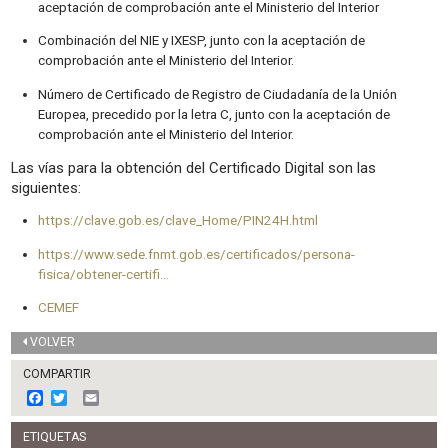
aceptación de comprobación ante el Ministerio del Interior
Combinación del NIE y IXESP, junto con la aceptación de
comprobación ante el Ministerio del Interior.
Número de Certificado de Registro de Ciudadanía de la Unión
Europea, precedido por la letra C, junto con la aceptación de
comprobación ante el Ministerio del Interior.
Las vías para la obtención del Certificado Digital son las
siguientes:
https://clave.gob.es/clave_Home/PIN24H.html
https://www.sede.fnmt.gob.es/certificados/persona-
fisica/obtener-certifi…
CEMEF
VOLVER
COMPARTIR
F
T
E
a
w
m
c
i
a
ETIQUETAS
e
t
i