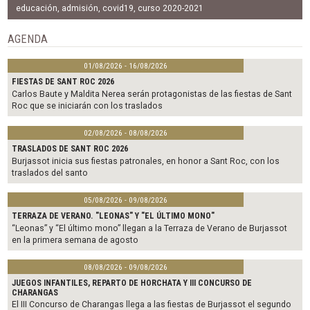
b
t
l
educación
,
admisión
,
covid19
,
curso 2020-2021
o
e
o
r
AGENDA
k
01/08/2026 - 16/08/2026
FIESTAS DE SANT ROC 2026
Carlos Baute y Maldita Nerea serán protagonistas de las fiestas de Sant
Roc que se iniciarán con los traslados
02/08/2026 - 08/08/2026
TRASLADOS DE SANT ROC 2026
Burjassot inicia sus fiestas patronales, en honor a Sant Roc, con los
traslados del santo
05/08/2026 - 09/08/2026
TERRAZA DE VERANO. "LEONAS" Y "EL ÚLTIMO MONO"
“Leonas” y “El último mono” llegan a la Terraza de Verano de Burjassot
en la primera semana de agosto
08/08/2026 - 09/08/2026
JUEGOS INFANTILES, REPARTO DE HORCHATA Y III CONCURSO DE
CHARANGAS
El III Concurso de Charangas llega a las fiestas de Burjassot el segundo