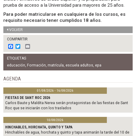
prueba de acceso a la Universidad para mayores de 25 años.
Para poder matricularse en cualquiera de los cursos, es
requisito necesario tener cumplidos 18 años.
VOLVER
COMPARTIR
F
T
E
a
w
m
c
i
a
ETIQUETAS
e
t
i
b
t
l
educación
,
Formación
,
matrícula
,
escuela adultos
,
epa
o
e
o
r
AGENDA
k
01/08/2026 - 16/08/2026
FIESTAS DE SANT ROC 2026
Carlos Baute y Maldita Nerea serán protagonistas de las fiestas de Sant
Roc que se iniciarán con los traslados
10/08/2026
HINCHABLES, HORCHATA, QUINTO Y TAPA
Hinchables de agua, horchata y quinto y tapa animarán la tarde del 10 de