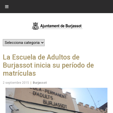
La Escuela de Adultos de
Burjassot inicia su período de
matrículas
2 septiembre 2015
|
Burjassot