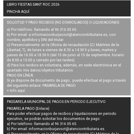
LIBRO FIESTAS SANT ROC 2026
PINCHA AQUÍ
SOLICITUD Y PAGO RECIBOS (NO DOMICILIADOS) O LIQUIDACIONES
a) Por teléfono: llamando al 96 316 05 65.
b) Por email: a
informacionburjassot@atenciontributaria.es
, con
nombre, apellidos y DNI del titular.
c) Presencialmente: en la Oficina de recaudación (C/ Mártires de la
Libertad, 7), de lunes a viernes de 8:30 a 14:30 h y lunes, martes y
jueves de 16:00 a 18:30 h (del 15 de junio al 15 de septiembre: horario
de 8:00 a 15:00 y cerrado por las tardes).
d) Para los recibos en voluntaria, además, en sede electrónica en el
apartado mis datos/objetos tributarios.
PAGO EN LÍNEA:
Si ya dispone de documento de pago, puede efectuar el pago a través
del siguiente enlace:
PASARELA DE PAGO
+ Info
aquí
.
PASSARELA MUNICIPAL DE PAGOS EN PERIODO EJECUTIVO
PASARELA PAGO (Enlace)
Para poder efectuar pagos de
recibos y liquidaciones en periodo
ejecutivo
, se podrán
solicitar los documentos de pago
:
a) Por teléfono: llamando al 96 316 05 65.
b) Por email:
informacionburjassot@atenciontributaria.es
.