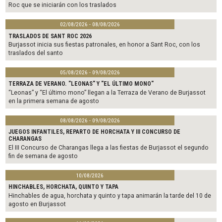
Roc que se iniciarán con los traslados
02/08/2026 - 08/08/2026
TRASLADOS DE SANT ROC 2026
Burjassot inicia sus fiestas patronales, en honor a Sant Roc, con los
traslados del santo
05/08/2026 - 09/08/2026
TERRAZA DE VERANO. "LEONAS" Y "EL ÚLTIMO MONO"
“Leonas” y “El último mono” llegan a la Terraza de Verano de Burjassot
en la primera semana de agosto
08/08/2026 - 09/08/2026
JUEGOS INFANTILES, REPARTO DE HORCHATA Y III CONCURSO DE
CHARANGAS
El III Concurso de Charangas llega a las fiestas de Burjassot el segundo
fin de semana de agosto
10/08/2026
HINCHABLES, HORCHATA, QUINTO Y TAPA
Hinchables de agua, horchata y quinto y tapa animarán la tarde del 10 de
agosto en Burjassot