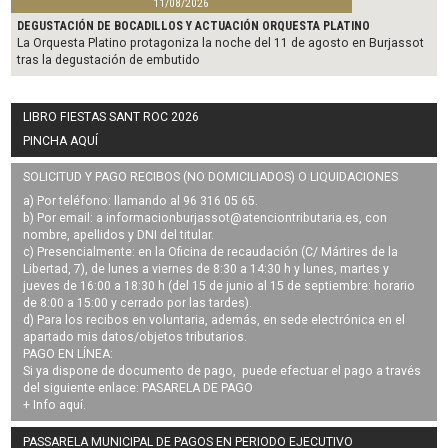
11/08/2026
DEGUSTACIÓN DE BOCADILLOS Y ACTUACIÓN ORQUESTA PLATINO
La Orquesta Platino protagoniza la noche del 11 de agosto en Burjassot
tras la degustación de embutido
LIBRO FIESTAS SANT ROC 2026
PINCHA AQUÍ
SOLICITUD Y PAGO RECIBOS (NO DOMICILIADOS) O LIQUIDACIONES
a) Por teléfono: llamando al 96 316 05 65.
b) Por email: a
informacionburjassot@atenciontributaria.es
, con
nombre, apellidos y DNI del titular.
c) Presencialmente: en la Oficina de recaudación (C/ Mártires de la
Libertad, 7), de lunes a viernes de 8:30 a 14:30 h y lunes, martes y
jueves de 16:00 a 18:30 h (del 15 de junio al 15 de septiembre: horario
de 8:00 a 15:00 y cerrado por las tardes).
d) Para los recibos en voluntaria, además, en sede electrónica en el
apartado mis datos/objetos tributarios.
PAGO EN LÍNEA:
Si ya dispone de documento de pago, puede efectuar el pago a través
del siguiente enlace:
PASARELA DE PAGO
+ Info
aquí
.
PASSARELA MUNICIPAL DE PAGOS EN PERIODO EJECUTIVO