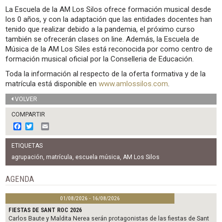
La Escuela de la AM Los Silos ofrece formación musical desde
los 0 años, y con la adaptación que las entidades docentes han
tenido que realizar debido a la pandemia, el próximo curso
también se ofrecerán clases on line. Además, la Escuela de
Música de la AM Los Siles está reconocida por como centro de
formación musical oficial por la Conselleria de Educación.
Toda la información al respecto de la oferta formativa y de la
matrícula está disponible en
www.amlossilos.com
.
VOLVER
COMPARTIR
F
T
E
a
w
m
c
i
a
ETIQUETAS
e
t
i
b
t
l
agrupación
,
matrícula
,
escuela música
,
AM Los Silos
o
e
o
r
AGENDA
k
01/08/2026 - 16/08/2026
FIESTAS DE SANT ROC 2026
Carlos Baute y Maldita Nerea serán protagonistas de las fiestas de Sant