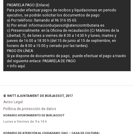
PASARELA PAGO (Enlace)
Para poder efectuar pagos de
recibos y liquidaciones en periodo
ejecutivo
, se podrán
solicitar los documentos de pago
:
a) Por teléfono: llamando al 96 316 05 65.
b) Por email:
informacionburjassot@atenciontributaria.es
.
c) Presencialmente: en la Oficina de recaudación (C/ Mártires de la
Libertad, 7), de lunes a viernes de 8:30 a 14:30 h y lunes, martes y
jueves de 16:00 a 18:30 h (del 15 de junio al 15 de septiembre, en
horario de 8:00 a 15:00 y cerrado por las tardes).
PAGO EN LÍNEA:
Si ya dispone de documento de pago, puede efectuar el pago a través
del siguiente enlace:
PASARELA DE PAGO
+ Info
aquí
.
© NNTT AJUNTAMENT DE BURJASSOT, 2017
Aviso Legal
Política de protección de datos
HORARIO AYUNTAMIENTO DE BURJASSOT
Lunes a Viernes de 9 a 14 h
HORARIO DE ATENCIÓN AL CIUDADANO (SAC – CASA DE CULTURA)