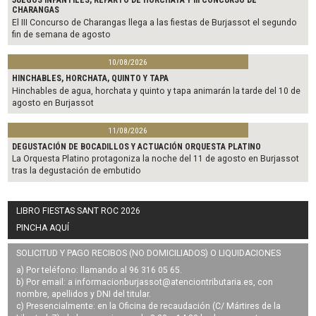
JUEGOS INFANTILES, REPARTO DE HORCHATA Y III CONCURSO DE
CHARANGAS
El III Concurso de Charangas llega a las fiestas de Burjassot el segundo
fin de semana de agosto
10/08/2026
HINCHABLES, HORCHATA, QUINTO Y TAPA
Hinchables de agua, horchata y quinto y tapa animarán la tarde del 10 de
agosto en Burjassot
11/08/2026
DEGUSTACIÓN DE BOCADILLOS Y ACTUACIÓN ORQUESTA PLATINO
La Orquesta Platino protagoniza la noche del 11 de agosto en Burjassot
tras la degustación de embutido
LIBRO FIESTAS SANT ROC 2026
PINCHA AQUÍ
SOLICITUD Y PAGO RECIBOS (NO DOMICILIADOS) O LIQUIDACIONES
a) Por teléfono: llamando al 96 316 05 65.
b) Por email: a
informacionburjassot@atenciontributaria.es
, con
nombre, apellidos y DNI del titular.
c) Presencialmente: en la Oficina de recaudación (C/ Mártires de la