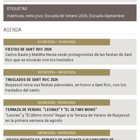
a
w
m
c
i
a
ETIQUETAS
e
t
i
b
t
l
matrícula
,
estiu jove
,
Escuela de Verano 2026
,
Escuela Septiembre
o
e
o
r
AGENDA
k
01/08/2026 - 16/08/2026
FIESTAS DE SANT ROC 2026
Carlos Baute y Maldita Nerea serán protagonistas de las fiestas de Sant
Roc que se iniciarán con los traslados
02/08/2026 - 08/08/2026
TRASLADOS DE SANT ROC 2026
Burjassot inicia sus fiestas patronales, en honor a Sant Roc, con los
traslados del santo
05/08/2026 - 09/08/2026
TERRAZA DE VERANO. "LEONAS" Y "EL ÚLTIMO MONO"
“Leonas” y “El último mono” llegan a la Terraza de Verano de Burjassot
en la primera semana de agosto
08/08/2026 - 09/08/2026