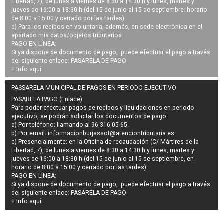
Libertad, 7), de lunes a viernes de 8:30 a 14:30 h y lunes, martes y
jueves de 16:00 a 18:30 h (del 15 de junio al 15 de septiembre: horario
de 8:00 a 15:00 y cerrado por las tardes).
d) Para los recibos en voluntaria, además, en sede electrónica en el
apartado mis datos/objetos tributarios.
PAGO EN LÍNEA:
Si ya dispone de documento de pago, puede efectuar el pago a través
del siguiente enlace:
PASARELA DE PAGO
+ Info
aquí
.
PASSARELA MUNICIPAL DE PAGOS EN PERIODO EJECUTIVO
PASARELA PAGO (Enlace)
Para poder efectuar pagos de
recibos y liquidaciones en periodo
ejecutivo
, se podrán
solicitar los documentos de pago
:
a) Por teléfono: llamando al 96 316 05 65.
b) Por email:
informacionburjassot@atenciontributaria.es
.
c) Presencialmente: en la Oficina de recaudación (C/ Mártires de la
Libertad, 7), de lunes a viernes de 8:30 a 14:30 h y lunes, martes y
jueves de 16:00 a 18:30 h (del 15 de junio al 15 de septiembre, en
horario de 8:00 a 15:00 y cerrado por las tardes).
PAGO EN LÍNEA:
Si ya dispone de documento de pago, puede efectuar el pago a través
del siguiente enlace:
PASARELA DE PAGO
+ Info
aquí
.