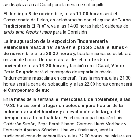
se desplazarán al Casal para la cena de sobaquillo.
El domingo 3 de noviembre, a las 11:00 horas
será el
Campeonato de Birlas, en colaboración con el equipo de
“Jocs
Tradicionals El Piló”
y, ya a las 14:00 horas habrá calderas de
arrós amb fesols i naps
para la Comisión.
La inauguración de la exposición “Indumentaria
Valenciana masculina” será en el propio Casal el lunes 4
de noviembre a las 20:30 horas
y, tras la misma, se celebrará
un vino de honor.
Un día más tarde, el martes 5 de
noviembre a las 19:30 horas
y también en el Casal,
Víctor
Peris Delgado
será el encargado de impartir la charla
“Indumentaria masculina en general”. Tras la misma, a las 21:30
horas será la cena de sobaquillo y, a las 22:00 horas comenzará
el Campeonato de truc.
En la mitad de la semana,
el miércoles 6 de noviembre, a las
19:30 horas tendrá lugar un coloquio para hablar de la
indumentaria del hombre y su evolución a lo largo del
tiempo hasta la actualidad
. En el mismo participarán Luis
Calderón Simón, Pepe Barat Blasco, Carmen Lluch Martínez y
Fernando Aparicio Sánchez. Una vez finalizado, será la
tradicional cena de sobaquillo y, a las 22:00 horas, se iniciará en