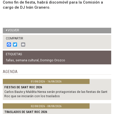
Como fin de fiesta, habrá discomóvil para la Comisión a
cargo de DJ Iván Granero.
VOLVER
COMPARTIR
F
T
E
a
w
m
c
i
a
ETIQUETAS
e
t
i
b
t
l
fallas
,
semana cultural
,
Domingo Orozco
o
e
o
r
AGENDA
k
01/08/2026 - 16/08/2026
FIESTAS DE SANT ROC 2026
Carlos Baute y Maldita Nerea serán protagonistas de las fiestas de Sant
Roc que se iniciarán con los traslados
02/08/2026 - 08/08/2026
TRASLADOS DE SANT ROC 2026