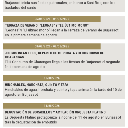
Burjassot inicia sus fiestas patronales, en honor a Sant Roc, con los
traslados del santo
05/08/2026 - 09/08/2026
TERRAZA DE VERANO. "LEONAS" Y "EL ÚLTIMO MONO"
“Leonas” y “El último mono” llegan a la Terraza de Verano de Burjassot
en la primera semana de agosto
08/08/2026 - 09/08/2026
JUEGOS INFANTILES, REPARTO DE HORCHATA Y III CONCURSO DE
CHARANGAS
El III Concurso de Charangas llega a las fiestas de Burjassot el segundo
fin de semana de agosto
10/08/2026
HINCHABLES, HORCHATA, QUINTO Y TAPA
Hinchables de agua, horchata y quinto y tapa animarán la tarde del 10 de
agosto en Burjassot
11/08/2026
DEGUSTACIÓN DE BOCADILLOS Y ACTUACIÓN ORQUESTA PLATINO
La Orquesta Platino protagoniza la noche del 11 de agosto en Burjassot
tras la degustación de embutido