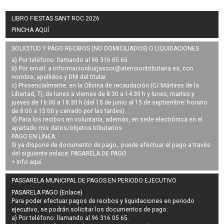
LIBRO FIESTAS SANT ROC 2026
PINCHA AQUÍ
SOLICITUD Y PAGO RECIBOS (NO DOMICILIADOS) O LIQUIDACIONES
a) Por teléfono: llamando al 96 316 05 65.
b) Por email: a
informacionburjassot@atenciontributaria.es
, con
nombre, apellidos y DNI del titular.
c) Presencialmente: en la Oficina de recaudación (C/ Mártires de la
Libertad, 7), de lunes a viernes de 8:30 a 14:30 h y lunes, martes y
jueves de 16:00 a 18:30 h (del 15 de junio al 15 de septiembre: horario
de 8:00 a 15:00 y cerrado por las tardes).
d) Para los recibos en voluntaria, además, en sede electrónica en el
apartado mis datos/objetos tributarios.
PAGO EN LÍNEA:
Si ya dispone de documento de pago, puede efectuar el pago a través
del siguiente enlace:
PASARELA DE PAGO
+ Info
aquí
.
PASSARELA MUNICIPAL DE PAGOS EN PERIODO EJECUTIVO
PASARELA PAGO (Enlace)
Para poder efectuar pagos de
recibos y liquidaciones en periodo
ejecutivo
, se podrán
solicitar los documentos de pago
:
a) Por teléfono: llamando al 96 316 05 65.