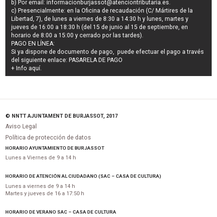
b) Por email:
informacionburjassot@atenciontributaria.es
.
c) Presencialmente: en la Oficina de recaudación (C/ Mártires de la
Libertad, 7), de lunes a viernes de 8:30 a 14:30 h y lunes, martes y
jueves de 16:00 a 18:30 h (del 15 de junio al 15 de septiembre, en
horario de 8:00 a 15:00 y cerrado por las tardes).
PAGO EN LÍNEA:
Si ya dispone de documento de pago, puede efectuar el pago a través
del siguiente enlace:
PASARELA DE PAGO
+ Info
aquí
.
© NNTT AJUNTAMENT DE BURJASSOT, 2017
Aviso Legal
Política de protección de datos
HORARIO AYUNTAMIENTO DE BURJASSOT
Lunes a Viernes de 9 a 14 h
HORARIO DE ATENCIÓN AL CIUDADANO (SAC – CASA DE CULTURA)
Lunes a viernes de 9 a 14 h
Martes y jueves de 16 a 17:50 h
HORARIO DE VERANO SAC – CASA DE CULTURA