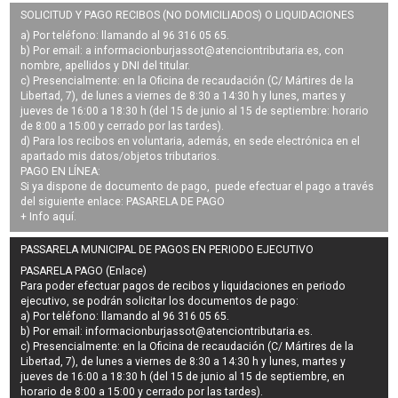
SOLICITUD Y PAGO RECIBOS (NO DOMICILIADOS) O LIQUIDACIONES
a) Por teléfono: llamando al 96 316 05 65.
b) Por email: a
informacionburjassot@atenciontributaria.es
, con
nombre, apellidos y DNI del titular.
c) Presencialmente: en la Oficina de recaudación (C/ Mártires de la
Libertad, 7), de lunes a viernes de 8:30 a 14:30 h y lunes, martes y
jueves de 16:00 a 18:30 h (del 15 de junio al 15 de septiembre: horario
de 8:00 a 15:00 y cerrado por las tardes).
d) Para los recibos en voluntaria, además, en sede electrónica en el
apartado mis datos/objetos tributarios.
PAGO EN LÍNEA:
Si ya dispone de documento de pago, puede efectuar el pago a través
del siguiente enlace:
PASARELA DE PAGO
+ Info
aquí
.
PASSARELA MUNICIPAL DE PAGOS EN PERIODO EJECUTIVO
PASARELA PAGO (Enlace)
Para poder efectuar pagos de
recibos y liquidaciones en periodo
ejecutivo
, se podrán
solicitar los documentos de pago
:
a) Por teléfono: llamando al 96 316 05 65.
b) Por email:
informacionburjassot@atenciontributaria.es
.
c) Presencialmente: en la Oficina de recaudación (C/ Mártires de la
Libertad, 7), de lunes a viernes de 8:30 a 14:30 h y lunes, martes y
jueves de 16:00 a 18:30 h (del 15 de junio al 15 de septiembre, en
horario de 8:00 a 15:00 y cerrado por las tardes).