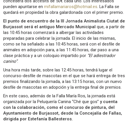
concederá dos accésits de 50€ cada uno. Los interesados
pueden apuntarse en
mifallamariaros@hotmail.es
. La Falla se
quedará en propiedad la obra galardonada con el primer premio.
El punto de encuentro de la III Jornada Animalista Ciutat de
Burjassot será el antiguo Mercado Municipal
que, a partir de
las 10:45 horas comenzará a albergar las actividades
preparadas para celebrar la jornada. El inicio de las mismas,
como se ha señalado a las 10:45 horas, será con el desfile de
animales en adopción para, a las 11:45 horas, dar paso a una
clase práctica y a un coloquio impartido por
“El adiestrador
canino”
.
Una hora más tarde, sobre las 12:45 horas, tendrá lugar el
concurso-desfile de mascotas en el que se hará entrega de tres
premios finalizando la jornada, a las 13:15 horas, con un nuevo
desfile de mascotas en adopción y la entrega final de premios.
En este caso, además de la Falla María Ros, la jornada está
organizada por la Peluquería Canina “Ché que gos”
y cuenta
con la colaboración, como el concurso de pintura, del
Ayuntamiento de Burjassot, desde la Concejalía de Fallas,
dirigida por Estefanía Ballesteros.