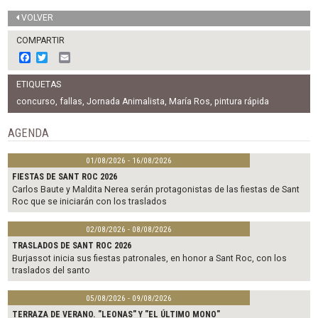
VOLVER
COMPARTIR
F
T
E
a
w
m
c
i
a
ETIQUETAS
e
t
i
b
t
l
concurso
,
fallas
,
Jornada Animalista
,
María Ros
,
pintura rápida
o
e
o
r
AGENDA
k
01/08/2026 - 16/08/2026
FIESTAS DE SANT ROC 2026
Carlos Baute y Maldita Nerea serán protagonistas de las fiestas de Sant
Roc que se iniciarán con los traslados
02/08/2026 - 08/08/2026
TRASLADOS DE SANT ROC 2026
Burjassot inicia sus fiestas patronales, en honor a Sant Roc, con los
traslados del santo
05/08/2026 - 09/08/2026
TERRAZA DE VERANO. "LEONAS" Y "EL ÚLTIMO MONO"