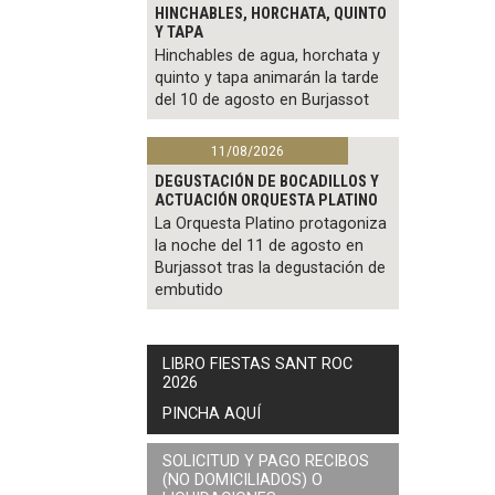
HINCHABLES, HORCHATA, QUINTO
Y TAPA
Hinchables de agua, horchata y
quinto y tapa animarán la tarde
del 10 de agosto en Burjassot
11/08/2026
DEGUSTACIÓN DE BOCADILLOS Y
ACTUACIÓN ORQUESTA PLATINO
La Orquesta Platino protagoniza
la noche del 11 de agosto en
Burjassot tras la degustación de
embutido
LIBRO FIESTAS SANT ROC
2026
PINCHA AQUÍ
SOLICITUD Y PAGO RECIBOS
(NO DOMICILIADOS) O