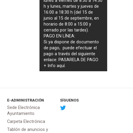
lunes a viernes de 8:30 a 14:30
h y lunes, martes y jueves de
16:00 a 18:30 h (del 15 de
junio al 15 de septiembre, en
horario de 8:00 a 15:00 y
cerrado por las tardes).
PAGO EN LÍNEA:
Si ya dispone de documento
de pago, puede efectuar el
pago a través del siguiente
enlace:
PASARELA DE PAGO
+ Info
aquí
.
E-ADMINISTRACIÓN
SÍGUENOS
Sede Electrónica
Ayuntamiento
Carpeta Electrónica
Tablón de anuncios y