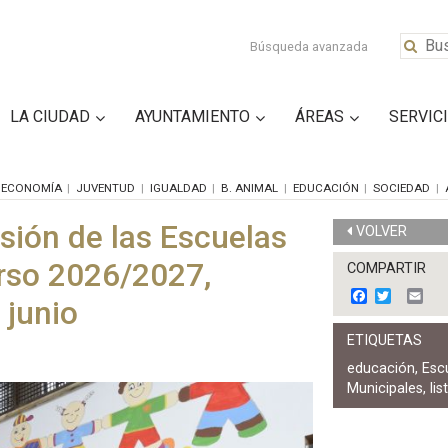
Búsqueda avanzada
LA CIUDAD
AYUNTAMIENTO
ÁREAS
SERVIC
ECONOMÍA
JUVENTUD
IGUALDAD
B. ANIMAL
EDUCACIÓN
SOCIEDAD
isión de las Escuelas
VOLVER
urso 2026/2027,
COMPARTIR
F
T
E
 junio
a
w
m
c
i
a
ETIQUETAS
e
t
i
b
t
l
educación
,
Escu
o
e
Municipales
,
li
o
r
k