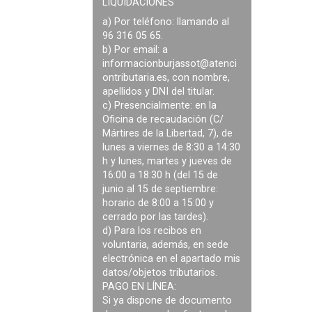
LIQUIDACIONES
a) Por teléfono: llamando al
96 316 05 65.
b) Por email: a
informacionburjassot@atenci
ontributaria.es
, con nombre,
apellidos y DNI del titular.
c) Presencialmente: en la
Oficina de recaudación (C/
Mártires de la Libertad, 7), de
lunes a viernes de 8:30 a 14:30
h y lunes, martes y jueves de
16:00 a 18:30 h (del 15 de
junio al 15 de septiembre:
horario de 8:00 a 15:00 y
cerrado por las tardes).
d) Para los recibos en
voluntaria, además, en sede
electrónica en el apartado mis
datos/objetos tributarios.
PAGO EN LÍNEA:
Si ya dispone de documento