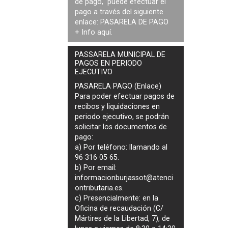
de pago, puede efectuar el
pago a través del siguiente
enlace:
PASARELA DE PAGO
+ Info
aquí
.
PASSARELA MUNICIPAL DE
PAGOS EN PERIODO
EJECUTIVO
PASARELA PAGO (Enlace)
Para poder efectuar pagos de
recibos y liquidaciones en
periodo ejecutivo
, se podrán
solicitar los documentos de
pago
:
a) Por teléfono: llamando al
96 316 05 65.
b) Por email:
informacionburjassot@atenci
ontributaria.es
.
c) Presencialmente: en la
Oficina de recaudación (C/
Mártires de la Libertad, 7), de