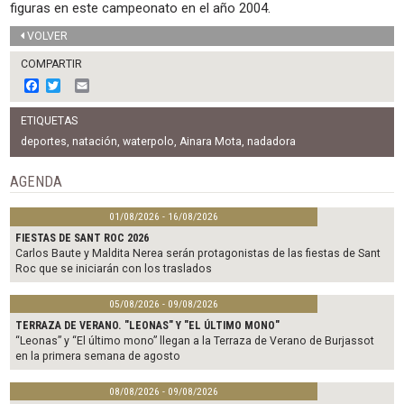
figuras en este campeonato en el año 2004.
VOLVER
COMPARTIR
F
T
E
a
w
m
c
i
a
ETIQUETAS
e
t
i
b
t
l
deportes
,
natación
,
waterpolo
,
Ainara Mota
,
nadadora
o
e
o
r
AGENDA
k
01/08/2026 - 16/08/2026
FIESTAS DE SANT ROC 2026
Carlos Baute y Maldita Nerea serán protagonistas de las fiestas de Sant
Roc que se iniciarán con los traslados
05/08/2026 - 09/08/2026
TERRAZA DE VERANO. "LEONAS" Y "EL ÚLTIMO MONO"
“Leonas” y “El último mono” llegan a la Terraza de Verano de Burjassot
en la primera semana de agosto
08/08/2026 - 09/08/2026