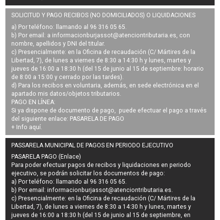
SOLICITUD Y PAGO RECIBOS (NO DOMICILIADOS) O LIQUIDACIONES
a) Por teléfono: llamando al 96 316 05 65.
b) Por email: a
informacionburjassot@atenciontributaria.es
, con
nombre, apellidos y DNI del titular.
c) Presencialmente: en la Oficina de recaudación (C/ Mártires de la
Libertad, 7), de lunes a viernes de 8:30 a 14:30 h y lunes, martes y
jueves de 16:00 a 18:30 h (del 15 de junio al 15 de septiembre: horario
de 8:00 a 15:00 y cerrado por las tardes).
d) Para los recibos en voluntaria, además, en sede electrónica en el
apartado mis datos/objetos tributarios.
PAGO EN LÍNEA:
Si ya dispone de documento de pago, puede efectuar el pago a través
del siguiente enlace:
PASARELA DE PAGO
+ Info
aquí
.
PASSARELA MUNICIPAL DE PAGOS EN PERIODO EJECUTIVO
PASARELA PAGO (Enlace)
Para poder efectuar pagos de
recibos y liquidaciones en periodo
ejecutivo
, se podrán
solicitar los documentos de pago
:
a) Por teléfono: llamando al 96 316 05 65.
b) Por email:
informacionburjassot@atenciontributaria.es
.
c) Presencialmente: en la Oficina de recaudación (C/ Mártires de la
Libertad, 7), de lunes a viernes de 8:30 a 14:30 h y lunes, martes y
jueves de 16:00 a 18:30 h (del 15 de junio al 15 de septiembre, en