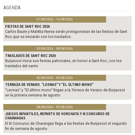
o
r
AGENDA
k
01/08/2026 - 16/08/2026
FIESTAS DE SANT ROC 2026
Carlos Baute y Maldita Nerea serán protagonistas de las fiestas de Sant
Roc que se iniciarán con los traslados
02/08/2026 - 08/08/2026
TRASLADOS DE SANT ROC 2026
Burjassot inicia sus fiestas patronales, en honor a Sant Roc, con los
traslados del santo
05/08/2026 - 09/08/2026
TERRAZA DE VERANO. "LEONAS" Y "EL ÚLTIMO MONO"
“Leonas” y “El último mono” llegan a la Terraza de Verano de Burjassot
en la primera semana de agosto
08/08/2026 - 09/08/2026
JUEGOS INFANTILES, REPARTO DE HORCHATA Y III CONCURSO DE
CHARANGAS
El III Concurso de Charangas llega a las fiestas de Burjassot el segundo
fin de semana de agosto