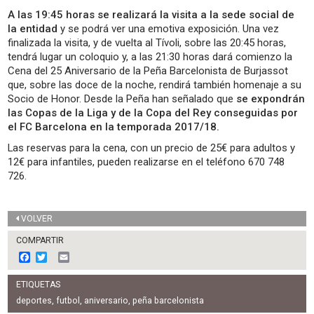
A las 19:45 horas se realizará la visita a la sede social de
la entidad
y se podrá ver una emotiva exposición. Una vez
finalizada la visita, y de vuelta al Tívoli, sobre las 20:45 horas,
tendrá lugar un coloquio y, a las 21:30 horas dará comienzo la
Cena del 25 Aniversario de la Peña Barcelonista de Burjassot
que, sobre las doce de la noche, rendirá también homenaje a su
Socio de Honor. Desde la Peña han señalado que
se expondrán
las Copas de la Liga y de la Copa del Rey conseguidas por
el FC Barcelona en la temporada 2017/18.
Las reservas para la cena, con un precio de 25€ para adultos y
12€ para infantiles, pueden realizarse en el teléfono 670 748
726.
VOLVER
COMPARTIR
F
T
E
a
w
m
c
i
a
ETIQUETAS
e
t
i
b
t
l
deportes
,
futbol
,
aniversario
,
peña barcelonista
o
e