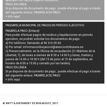
apartado mis datos/objetos tributarios.
PAGO EN LÍNEA:
Si ya dispone de documento de pago, puede efectuar el pago a través
del siguiente enlace:
PASARELA DE PAGO
+ Info
aquí
.
PASSARELA MUNICIPAL DE PAGOS EN PERIODO EJECUTIVO
PASARELA PAGO (Enlace)
Para poder efectuar pagos de
recibos y liquidaciones en periodo
ejecutivo
, se podrán
solicitar los documentos de pago
:
a) Por teléfono: llamando al 96 316 05 65.
b) Por email:
informacionburjassot@atenciontributaria.es
.
c) Presencialmente: en la Oficina de recaudación (C/ Mártires de la
Libertad, 7), de lunes a viernes de 8:30 a 14:30 h y lunes, martes y
jueves de 16:00 a 18:30 h (del 15 de junio al 15 de septiembre, en
horario de 8:00 a 15:00 y cerrado por las tardes).
PAGO EN LÍNEA:
Si ya dispone de documento de pago, puede efectuar el pago a través
del siguiente enlace:
PASARELA DE PAGO
+ Info
aquí
.
© NNTT AJUNTAMENT DE BURJASSOT, 2017