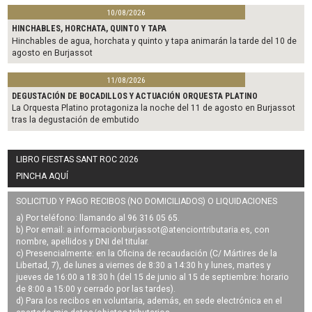
10/08/2026
HINCHABLES, HORCHATA, QUINTO Y TAPA
Hinchables de agua, horchata y quinto y tapa animarán la tarde del 10 de
agosto en Burjassot
11/08/2026
DEGUSTACIÓN DE BOCADILLOS Y ACTUACIÓN ORQUESTA PLATINO
La Orquesta Platino protagoniza la noche del 11 de agosto en Burjassot
tras la degustación de embutido
LIBRO FIESTAS SANT ROC 2026
PINCHA AQUÍ
SOLICITUD Y PAGO RECIBOS (NO DOMICILIADOS) O LIQUIDACIONES
a) Por teléfono: llamando al 96 316 05 65.
b) Por email: a
informacionburjassot@atenciontributaria.es
, con
nombre, apellidos y DNI del titular.
c) Presencialmente: en la Oficina de recaudación (C/ Mártires de la
Libertad, 7), de lunes a viernes de 8:30 a 14:30 h y lunes, martes y
jueves de 16:00 a 18:30 h (del 15 de junio al 15 de septiembre: horario
de 8:00 a 15:00 y cerrado por las tardes).
d) Para los recibos en voluntaria, además, en sede electrónica en el