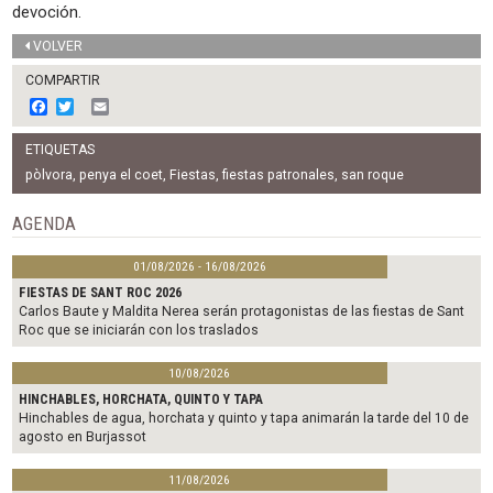
devoción.
VOLVER
COMPARTIR
F
T
E
a
w
m
c
i
a
ETIQUETAS
e
t
i
b
t
l
pòlvora
,
penya el coet
,
Fiestas
,
fiestas patronales
,
san roque
o
e
o
r
AGENDA
k
01/08/2026 - 16/08/2026
FIESTAS DE SANT ROC 2026
Carlos Baute y Maldita Nerea serán protagonistas de las fiestas de Sant
Roc que se iniciarán con los traslados
10/08/2026
HINCHABLES, HORCHATA, QUINTO Y TAPA
Hinchables de agua, horchata y quinto y tapa animarán la tarde del 10 de
agosto en Burjassot
11/08/2026