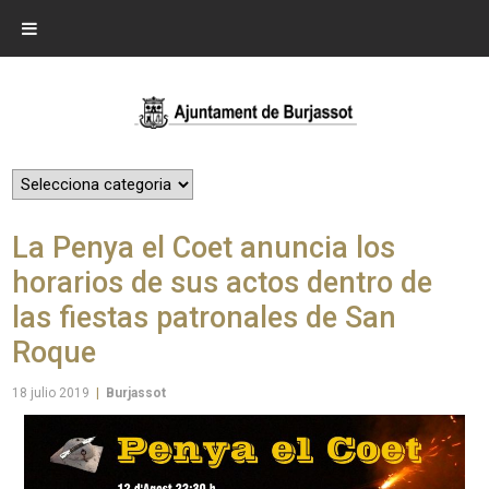
La Penya el Coet anuncia los
horarios de sus actos dentro de
las fiestas patronales de San
Roque
18 julio 2019
|
Burjassot