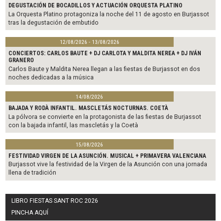
DEGUSTACIÓN DE BOCADILLOS Y ACTUACIÓN ORQUESTA PLATINO
La Orquesta Platino protagoniza la noche del 11 de agosto en Burjassot
tras la degustación de embutido
12/08/2026 - 13/08/2026
CONCIERTOS: CARLOS BAUTE + DJ CARLOTA Y MALDITA NEREA + DJ IVÁN
GRANERO
Carlos Baute y Maldita Nerea llegan a las fiestas de Burjassot en dos
noches dedicadas a la música
14/08/2026
BAJADA Y RODÀ INFANTIL. MASCLETÁS NOCTURNAS. COETÀ
La pólvora se convierte en la protagonista de las fiestas de Burjassot
con la bajada infantil, las mascletás y la Coetà
15/08/2026
FESTIVIDAD VIRGEN DE LA ASUNCIÓN. MUSICAL + PRIMAVERA VALENCIANA
Burjassot vive la festividad de la Virgen de la Asunción con una jornada
llena de tradición
LIBRO FIESTAS SANT ROC 2026
PINCHA AQUÍ