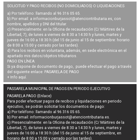
SOLICITUD Y PAGO RECIBOS (NO DOMICILIADOS) O LIQUIDACIONES
a) Por teléfono: llamando al 96 316 05 65.
b) Por email: a
informacionburjassot@atenciontributaria.es
, con
nombre, apellidos y DNI del titular.
c) Presencialmente: en la Oficina de recaudación (C/ Mártires de la
Libertad, 7), de lunes a viernes de 8:30 a 14:30 h y lunes, martes y
jueves de 16:00 a 18:30 h (del 15 de junio al 15 de septiembre: horario
de 8:00 a 15:00 y cerrado por las tardes).
d) Para los recibos en voluntaria, además, en sede electrónica en el
apartado mis datos/objetos tributarios.
PAGO EN LÍNEA:
Si ya dispone de documento de pago, puede efectuar el pago a través
del siguiente enlace:
PASARELA DE PAGO
+ Info
aquí
.
PASSARELA MUNICIPAL DE PAGOS EN PERIODO EJECUTIVO
PASARELA PAGO (Enlace)
Para poder efectuar pagos de
recibos y liquidaciones en periodo
ejecutivo
, se podrán
solicitar los documentos de pago
:
a) Por teléfono: llamando al 96 316 05 65.
b) Por email:
informacionburjassot@atenciontributaria.es
.
c) Presencialmente: en la Oficina de recaudación (C/ Mártires de la
Libertad, 7), de lunes a viernes de 8:30 a 14:30 h y lunes, martes y
jueves de 16:00 a 18:30 h (del 15 de junio al 15 de septiembre, en
horario de 8:00 a 15:00 y cerrado por las tardes).