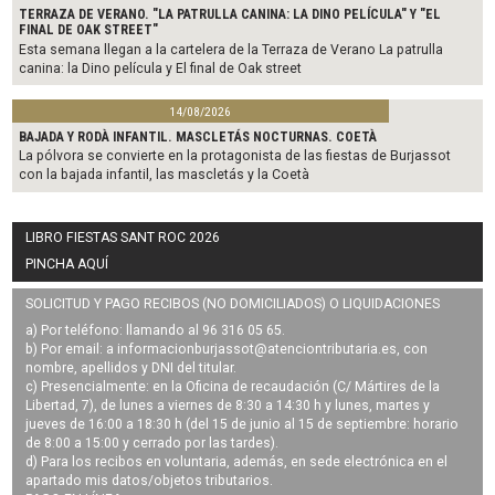
TERRAZA DE VERANO. "LA PATRULLA CANINA: LA DINO PELÍCULA" Y "EL
FINAL DE OAK STREET"
Esta semana llegan a la cartelera de la Terraza de Verano La patrulla
canina: la Dino película y El final de Oak street
14/08/2026
BAJADA Y RODÀ INFANTIL. MASCLETÁS NOCTURNAS. COETÀ
La pólvora se convierte en la protagonista de las fiestas de Burjassot
con la bajada infantil, las mascletás y la Coetà
LIBRO FIESTAS SANT ROC 2026
PINCHA AQUÍ
SOLICITUD Y PAGO RECIBOS (NO DOMICILIADOS) O LIQUIDACIONES
a) Por teléfono: llamando al 96 316 05 65.
b) Por email: a
informacionburjassot@atenciontributaria.es
, con
nombre, apellidos y DNI del titular.
c) Presencialmente: en la Oficina de recaudación (C/ Mártires de la
Libertad, 7), de lunes a viernes de 8:30 a 14:30 h y lunes, martes y
jueves de 16:00 a 18:30 h (del 15 de junio al 15 de septiembre: horario
de 8:00 a 15:00 y cerrado por las tardes).
d) Para los recibos en voluntaria, además, en sede electrónica en el
apartado mis datos/objetos tributarios.