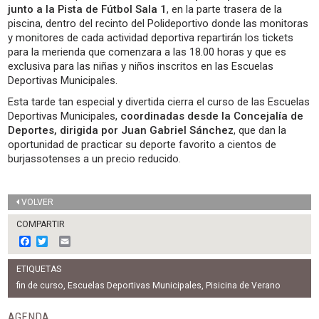
junto a la Pista de Fútbol Sala 1
, en la parte trasera de la
piscina, dentro del recinto del Polideportivo donde las monitoras
y monitores de cada actividad deportiva repartirán los tickets
para la merienda que comenzara a las 18.00 horas y que es
exclusiva para las niñas y niños inscritos en las Escuelas
Deportivas Municipales.
Esta tarde tan especial y divertida cierra el curso de las Escuelas
Deportivas Municipales,
coordinadas desde la Concejalía de
Deportes, dirigida por Juan Gabriel Sánchez
, que dan la
oportunidad de practicar su deporte favorito a cientos de
burjassotenses a un precio reducido.
VOLVER
COMPARTIR
F
T
E
a
w
m
c
i
a
ETIQUETAS
e
t
i
b
t
l
fin de curso
,
Escuelas Deportivas Municipales
,
Pisicina de Verano
o
e
o
r
AGENDA