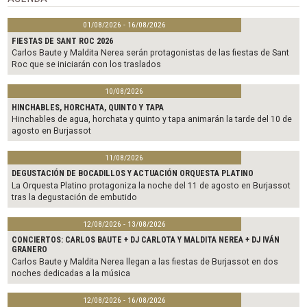
k
01/08/2026 - 16/08/2026
FIESTAS DE SANT ROC 2026
Carlos Baute y Maldita Nerea serán protagonistas de las fiestas de Sant
Roc que se iniciarán con los traslados
10/08/2026
HINCHABLES, HORCHATA, QUINTO Y TAPA
Hinchables de agua, horchata y quinto y tapa animarán la tarde del 10 de
agosto en Burjassot
11/08/2026
DEGUSTACIÓN DE BOCADILLOS Y ACTUACIÓN ORQUESTA PLATINO
La Orquesta Platino protagoniza la noche del 11 de agosto en Burjassot
tras la degustación de embutido
12/08/2026 - 13/08/2026
CONCIERTOS: CARLOS BAUTE + DJ CARLOTA Y MALDITA NEREA + DJ IVÁN
GRANERO
Carlos Baute y Maldita Nerea llegan a las fiestas de Burjassot en dos
noches dedicadas a la música
12/08/2026 - 16/08/2026