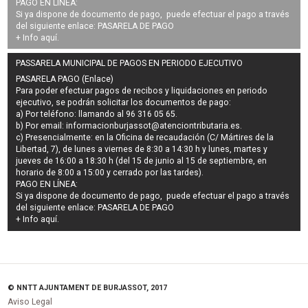
PAGO EN LÍNEA:
Si ya dispone de documento de pago, puede efectuar el pago a través
del siguiente enlace:
PASARELA DE PAGO
+ Info
aquí
.
PASSARELA MUNICIPAL DE PAGOS EN PERIODO EJECUTIVO
PASARELA PAGO (Enlace)
Para poder efectuar pagos de
recibos y liquidaciones en periodo
ejecutivo
, se podrán
solicitar los documentos de pago
:
a) Por teléfono: llamando al 96 316 05 65.
b) Por email:
informacionburjassot@atenciontributaria.es
.
c) Presencialmente: en la Oficina de recaudación (C/ Mártires de la
Libertad, 7), de lunes a viernes de 8:30 a 14:30 h y lunes, martes y
jueves de 16:00 a 18:30 h (del 15 de junio al 15 de septiembre, en
horario de 8:00 a 15:00 y cerrado por las tardes).
PAGO EN LÍNEA:
Si ya dispone de documento de pago, puede efectuar el pago a través
del siguiente enlace:
PASARELA DE PAGO
+ Info
aquí
.
© NNTT AJUNTAMENT DE BURJASSOT, 2017
Aviso Legal