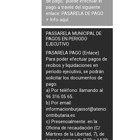
de pago, puede efectuar el
pago a través del siguiente
enlace:
PASARELA DE PAGO
+ Info
aquí
.
PASSARELA MUNICIPAL DE
PAGOS EN PERIODO
EJECUTIVO
PASARELA PAGO (Enlace)
Para poder efectuar pagos de
recibos y liquidaciones en
periodo ejecutivo
, se podrán
solicitar los documentos de
pago
:
a) Por teléfono: llamando al
96 316 05 65.
b) Por email:
informacionburjassot@atenci
ontributaria.es
.
c) Presencialmente: en la
Oficina de recaudación (C/
Mártires de la Libertad, 7), de