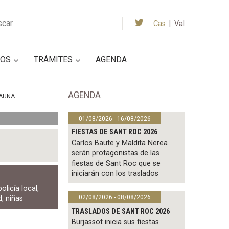
Cas
|
Val
IOS
TRÁMITES
AGENDA
AGENDA
AUNA
01/08/2026 - 16/08/2026
FIESTAS DE SANT ROC 2026
Carlos Baute y Maldita Nerea
serán protagonistas de las
fiestas de Sant Roc que se
iniciarán con los traslados
policía local
,
02/08/2026 - 08/08/2026
d
,
niñas
TRASLADOS DE SANT ROC 2026
Burjassot inicia sus fiestas