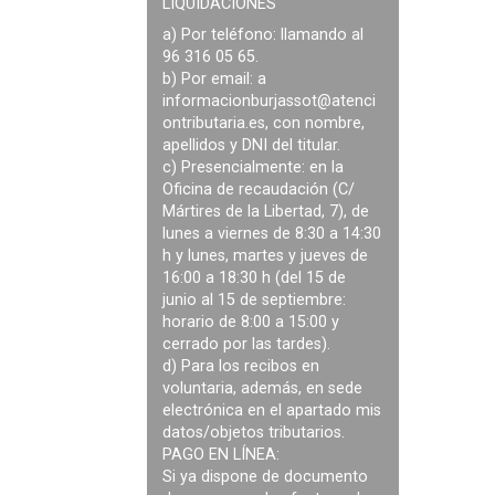
LIQUIDACIONES
a) Por teléfono: llamando al
96 316 05 65.
b) Por email: a
informacionburjassot@atenci
ontributaria.es
, con nombre,
apellidos y DNI del titular.
c) Presencialmente: en la
Oficina de recaudación (C/
Mártires de la Libertad, 7), de
lunes a viernes de 8:30 a 14:30
h y lunes, martes y jueves de
16:00 a 18:30 h (del 15 de
junio al 15 de septiembre:
horario de 8:00 a 15:00 y
cerrado por las tardes).
d) Para los recibos en
voluntaria, además, en sede
electrónica en el apartado mis
datos/objetos tributarios.
PAGO EN LÍNEA:
Si ya dispone de documento