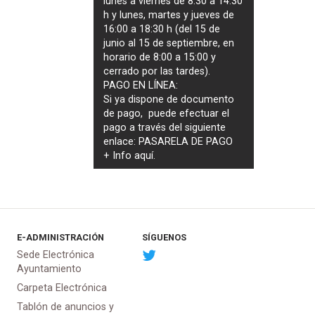
lunes a viernes de 8:30 a 14:30
h y lunes, martes y jueves de
16:00 a 18:30 h (del 15 de
junio al 15 de septiembre, en
horario de 8:00 a 15:00 y
cerrado por las tardes).
PAGO EN LÍNEA:
Si ya dispone de documento
de pago, puede efectuar el
pago a través del siguiente
enlace:
PASARELA DE PAGO
+ Info
aquí
.
E-ADMINISTRACIÓN
SÍGUENOS
Sede Electrónica
Ayuntamiento
Carpeta Electrónica
Tablón de anuncios y