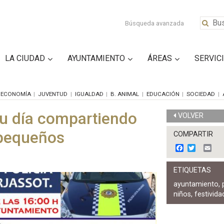
Búsqueda avanzada
LA CIUDAD
AYUNTAMIENTO
ÁREAS
SERVIC
ECONOMÍA
JUVENTUD
IGUALDAD
B. ANIMAL
EDUCACIÓN
SOCIEDAD
su día compartiendo
VOLVER
 pequeños
COMPARTIR
F
T
E
a
w
m
c
i
a
ETIQUETAS
e
t
i
b
t
l
ayuntamiento
,
o
e
niños
,
festivida
o
r
k