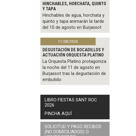
HINCHABLES, HORCHATA, QUINTO
Y TAPA
Hinchables de agua, horchata y
quinto y tapa animarán la tarde
del 10 de agosto en Burjassot
11/08/2026
DEGUSTACIÓN DE BOCADILLOS Y
ACTUACIÓN ORQUESTA PLATINO
La Orquesta Platino protagoniza
la noche del 11 de agosto en
Burjassot tras la degustación de
embutido
LIBRO FIESTAS SANT ROC
2026
PINCHA AQUÍ
SOLICITUD Y PAGO RECIBOS
(NO DOMICILIADOS) O