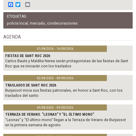
F
T
E
a
w
m
c
i
a
ETIQUETAS
e
t
i
b
t
l
policía local
,
mercado
,
condecoraciones
o
e
o
r
AGENDA
k
01/08/2026 - 16/08/2026
FIESTAS DE SANT ROC 2026
Carlos Baute y Maldita Nerea serán protagonistas de las fiestas de Sant
Roc que se iniciarán con los traslados
02/08/2026 - 08/08/2026
TRASLADOS DE SANT ROC 2026
Burjassot inicia sus fiestas patronales, en honor a Sant Roc, con los
traslados del santo
05/08/2026 - 09/08/2026
TERRAZA DE VERANO. "LEONAS" Y "EL ÚLTIMO MONO"
“Leonas” y “El último mono” llegan a la Terraza de Verano de Burjassot
en la primera semana de agosto