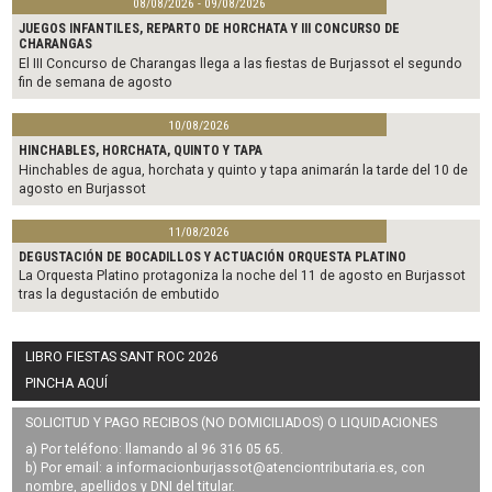
08/08/2026 - 09/08/2026
JUEGOS INFANTILES, REPARTO DE HORCHATA Y III CONCURSO DE
CHARANGAS
El III Concurso de Charangas llega a las fiestas de Burjassot el segundo
fin de semana de agosto
10/08/2026
HINCHABLES, HORCHATA, QUINTO Y TAPA
Hinchables de agua, horchata y quinto y tapa animarán la tarde del 10 de
agosto en Burjassot
11/08/2026
DEGUSTACIÓN DE BOCADILLOS Y ACTUACIÓN ORQUESTA PLATINO
La Orquesta Platino protagoniza la noche del 11 de agosto en Burjassot
tras la degustación de embutido
LIBRO FIESTAS SANT ROC 2026
PINCHA AQUÍ
SOLICITUD Y PAGO RECIBOS (NO DOMICILIADOS) O LIQUIDACIONES
a) Por teléfono: llamando al 96 316 05 65.
b) Por email: a
informacionburjassot@atenciontributaria.es
, con
nombre, apellidos y DNI del titular.