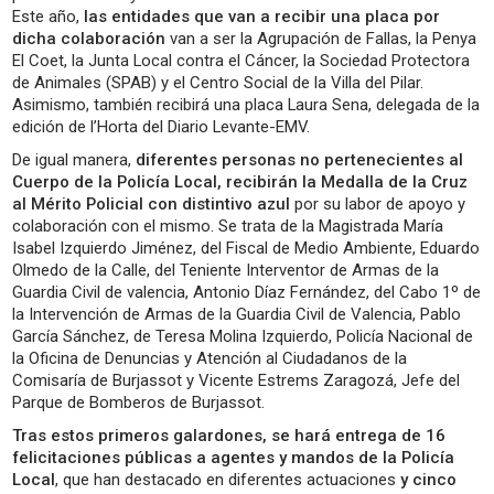
Este año,
las entidades que van a recibir una placa por
dicha colaboración
van a ser la Agrupación de Fallas, la Penya
El Coet, la Junta Local contra el Cáncer, la Sociedad Protectora
de Animales (SPAB) y el Centro Social de la Villa del Pilar.
Asimismo, también recibirá una placa Laura Sena, delegada de la
edición de l’Horta del Diario Levante-EMV.
De igual manera,
diferentes personas no pertenecientes al
Cuerpo de la Policía Local, recibirán la Medalla de la Cruz
al Mérito Policial con distintivo azul
por su labor de apoyo y
colaboración con el mismo. Se trata de la Magistrada María
Isabel Izquierdo Jiménez, del Fiscal de Medio Ambiente, Eduardo
Olmedo de la Calle, del Teniente Interventor de Armas de la
Guardia Civil de valencia, Antonio Díaz Fernández, del Cabo 1º de
la Intervención de Armas de la Guardia Civil de Valencia, Pablo
García Sánchez, de Teresa Molina Izquierdo, Policía Nacional de
la Oficina de Denuncias y Atención al Ciudadanos de la
Comisaría de Burjassot y Vicente Estrems Zaragozá, Jefe del
Parque de Bomberos de Burjassot.
Tras estos primeros galardones, se hará entrega de 16
felicitaciones públicas a agentes y mandos de la Policía
Local
, que han destacado en diferentes actuaciones
y cinco