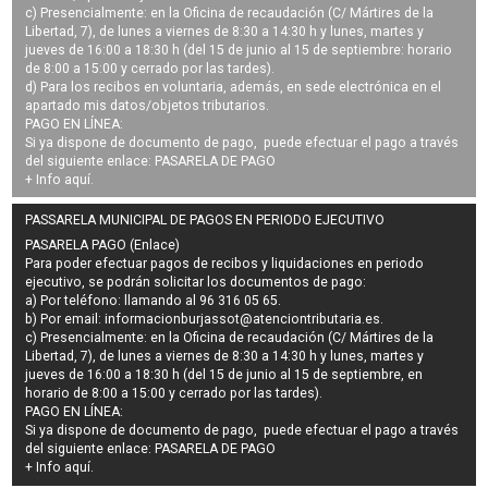
c) Presencialmente: en la Oficina de recaudación (C/ Mártires de la
Libertad, 7), de lunes a viernes de 8:30 a 14:30 h y lunes, martes y
jueves de 16:00 a 18:30 h (del 15 de junio al 15 de septiembre: horario
de 8:00 a 15:00 y cerrado por las tardes).
d) Para los recibos en voluntaria, además, en sede electrónica en el
apartado mis datos/objetos tributarios.
PAGO EN LÍNEA:
Si ya dispone de documento de pago, puede efectuar el pago a través
del siguiente enlace:
PASARELA DE PAGO
+ Info
aquí
.
PASSARELA MUNICIPAL DE PAGOS EN PERIODO EJECUTIVO
PASARELA PAGO (Enlace)
Para poder efectuar pagos de
recibos y liquidaciones en periodo
ejecutivo
, se podrán
solicitar los documentos de pago
:
a) Por teléfono: llamando al 96 316 05 65.
b) Por email:
informacionburjassot@atenciontributaria.es
.
c) Presencialmente: en la Oficina de recaudación (C/ Mártires de la
Libertad, 7), de lunes a viernes de 8:30 a 14:30 h y lunes, martes y
jueves de 16:00 a 18:30 h (del 15 de junio al 15 de septiembre, en
horario de 8:00 a 15:00 y cerrado por las tardes).
PAGO EN LÍNEA:
Si ya dispone de documento de pago, puede efectuar el pago a través
del siguiente enlace:
PASARELA DE PAGO
+ Info
aquí
.