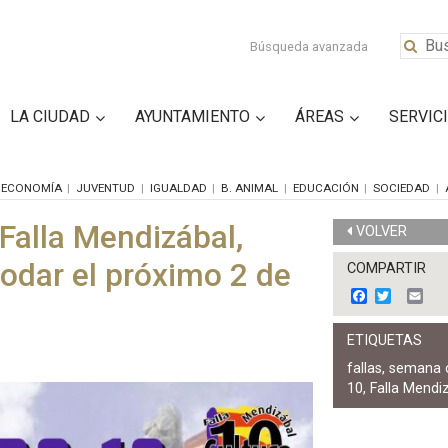
Búsqueda avanzada
LA CIUDAD
AYUNTAMIENTO
ÁREAS
SERVIC
ECONOMÍA
JUVENTUD
IGUALDAD
B. ANIMAL
EDUCACIÓN
SOCIEDAD
Falla Mendizábal,
VOLVER
rodar el próximo 2 de
COMPARTIR
F
T
E
a
w
m
c
i
a
ETIQUETAS
e
t
i
b
t
l
fallas
,
semana c
o
e
10
,
Falla Mendi
o
r
k