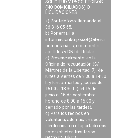
SOLICITUD Y PAGO RECIBOS
(NO DOMICILIADOS) O
LIQUIDACIONES
a) Por teléfono: llamando al
96 316 05 65.
b) Por email: a
informacionburjassot@atenci
ontributaria.es
, con nombre,
apellidos y DNI del titular.
c) Presencialmente: en la
Oficina de recaudación (C/
Mártires de la Libertad, 7), de
lunes a viernes de 8:30 a 14:30
h y lunes, martes y jueves de
16:00 a 18:30 h (del 15 de
junio al 15 de septiembre:
horario de 8:00 a 15:00 y
cerrado por las tardes).
d) Para los recibos en
voluntaria, además, en sede
electrónica en el apartado mis
datos/objetos tributarios.