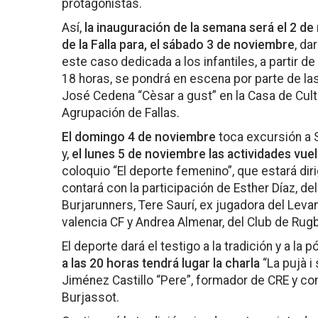
protagonistas.
Así,
la inauguración de la semana será el 2 de
de la Falla para, el sábado 3 de noviembre
, da
este caso dedicada a los infantiles, a partir de 
18 horas, se pondrá en escena por parte de las 
José Cedena “Cèsar a gust” en la Casa de Cultur
Agrupación de Fallas.
El domingo 4 de noviembre
toca excursión a S
y,
el lunes 5 de noviembre las actividades vuel
coloquio “El deporte femenino”, que estará diri
contará con la participación de Esther Díaz, del
Burjarunners, Tere Saurí, ex jugadora del Lev
valencia CF y Andrea Almenar, del Club de Rugby
El deporte dará el testigo a la tradición y a la 
a las 20 horas tendrá lugar la charla
“La pujà i
Jiménez Castillo “Pere”, formador de CRE y co
Burjassot.