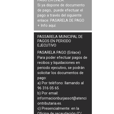
PAGO EN LÍNEA:
Si ya dispone de documento
de pago, puede efectuar el
pago a través del siguiente
enlace:
PASARELA DE PAGO
+ Info
aquí
.
PASSARELA MUNICIPAL DE
PAGOS EN PERIODO
EJECUTIVO
PASARELA PAGO (Enlace)
Para poder efectuar pagos de
recibos y liquidaciones en
periodo ejecutivo
, se podrán
solicitar los documentos de
pago
:
a) Por teléfono: llamando al
96 316 05 65.
b) Por email:
informacionburjassot@atenci
ontributaria.es
.
c) Presencialmente: en la
Oficina de recaudación (C/