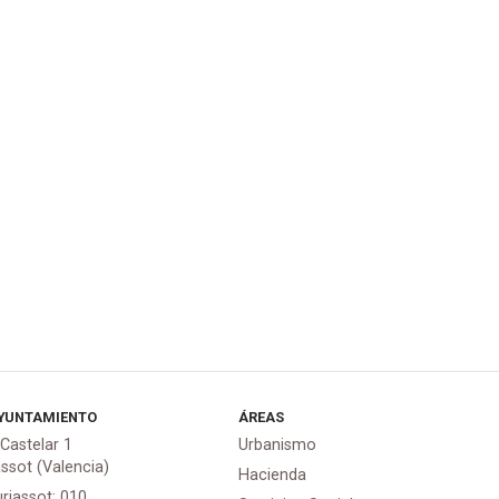
YUNTAMIENTO
ÁREAS
 Castelar 1
Urbanismo
assot (Valencia)
Hacienda
urjassot: 010