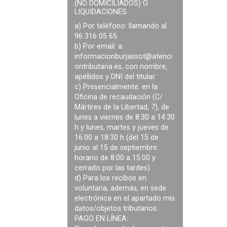
(NO DOMICILIADOS) O
LIQUIDACIONES
a) Por teléfono: llamando al
96 316 05 65.
b) Por email: a
informacionburjassot@atenci
ontributaria.es
, con nombre,
apellidos y DNI del titular.
c) Presencialmente: en la
Oficina de recaudación (C/
Mártires de la Libertad, 7), de
lunes a viernes de 8:30 a 14:30
h y lunes, martes y jueves de
16:00 a 18:30 h (del 15 de
junio al 15 de septiembre:
horario de 8:00 a 15:00 y
cerrado por las tardes).
d) Para los recibos en
voluntaria, además, en sede
electrónica en el apartado mis
datos/objetos tributarios.
PAGO EN LÍNEA: