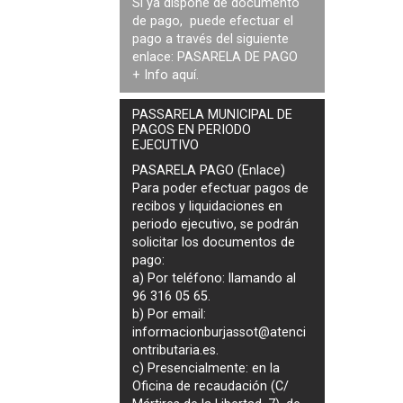
Si ya dispone de documento
de pago, puede efectuar el
pago a través del siguiente
enlace:
PASARELA DE PAGO
+ Info
aquí
.
PASSARELA MUNICIPAL DE
PAGOS EN PERIODO
EJECUTIVO
PASARELA PAGO (Enlace)
Para poder efectuar pagos de
recibos y liquidaciones en
periodo ejecutivo
, se podrán
solicitar los documentos de
pago
:
a) Por teléfono: llamando al
96 316 05 65.
b) Por email:
informacionburjassot@atenci
ontributaria.es
.
c) Presencialmente: en la
Oficina de recaudación (C/