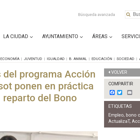
Búsqueda avanzada
LA CIUDAD
AYUNTAMIENTO
ÁREAS
SERVIC
ECONOMÍA
JUVENTUD
IGUALDAD
B. ANIMAL
EDUCACIÓN
SOCIEDAD
s del programa Acción
VOLVER
sot ponen en práctica
COMPARTIR
F
T
E
 reparto del Bono
a
w
m
c
i
a
ETIQUETAS
e
t
i
b
t
l
Empleo
,
bono 
o
e
ActualizaT
,
Acc
o
r
k