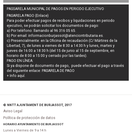
PASSARELA MUNICIPAL DE PAGOS EN PERIODO EJECUTIVO
PASARELA PAGO (Enlace)
Para poder efectuar pagos de
recibos y liquidaciones en periodo
ejecutivo
, se podrán
solicitar los documentos de pago
:
a) Por teléfono: llamando al 96 316 05 65.
b) Por email:
informacionburjassot@atenciontributaria.es
.
c) Presencialmente: en la Oficina de recaudación (C/ Mártires de la
Libertad, 7), de lunes a viernes de 8:30 a 14:30 h y lunes, martes y
jueves de 16:00 a 18:30 h (del 15 de junio al 15 de septiembre, en
horario de 8:00 a 15:00 y cerrado por las tardes).
PAGO EN LÍNEA:
Si ya dispone de documento de pago, puede efectuar el pago a través
del siguiente enlace:
PASARELA DE PAGO
+ Info
aquí
.
© NNTT AJUNTAMENT DE BURJASSOT, 2017
Aviso Legal
Política de protección de datos
HORARIO AYUNTAMIENTO DE BURJASSOT
Lunes a Viernes de 9 a 14 h