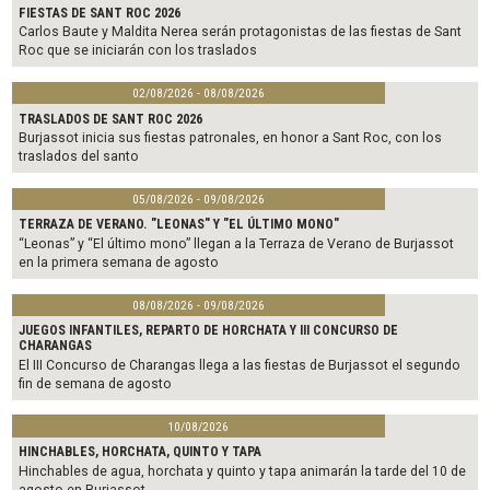
FIESTAS DE SANT ROC 2026
Carlos Baute y Maldita Nerea serán protagonistas de las fiestas de Sant
Roc que se iniciarán con los traslados
02/08/2026 - 08/08/2026
TRASLADOS DE SANT ROC 2026
Burjassot inicia sus fiestas patronales, en honor a Sant Roc, con los
traslados del santo
05/08/2026 - 09/08/2026
TERRAZA DE VERANO. "LEONAS" Y "EL ÚLTIMO MONO"
“Leonas” y “El último mono” llegan a la Terraza de Verano de Burjassot
en la primera semana de agosto
08/08/2026 - 09/08/2026
JUEGOS INFANTILES, REPARTO DE HORCHATA Y III CONCURSO DE
CHARANGAS
El III Concurso de Charangas llega a las fiestas de Burjassot el segundo
fin de semana de agosto
10/08/2026
HINCHABLES, HORCHATA, QUINTO Y TAPA
Hinchables de agua, horchata y quinto y tapa animarán la tarde del 10 de
agosto en Burjassot