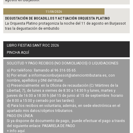
11/08/2026
DEGUSTACIÓN DE BOCADILLOS Y ACTUACIÓN ORQUESTA PLATINO
La Orquesta Platino protagoniza la noche del 11 de agosto en Burjassot
tras la degustación de embutido
LIBRO FIESTAS SANT ROC 2026
PINCHA AQUÍ
SOLICITUD Y PAGO RECIBOS (NO DOMICILIADOS) O LIQUIDACIONES
a) Por teléfono: llamando al 96 316 05 65.
b) Por email: a
informacionburjassot@atenciontributaria.es
, con
nombre, apellidos y DNI del titular.
c) Presencialmente: en la Oficina de recaudación (C/ Mártires de la
Libertad, 7), de lunes a viernes de 8:30 a 14:30 h y lunes, martes y
jueves de 16:00 a 18:30 h (del 15 de junio al 15 de septiembre: horario
de 8:00 a 15:00 y cerrado por las tardes).
d) Para los recibos en voluntaria, además, en sede electrónica en el
apartado mis datos/objetos tributarios.
PAGO EN LÍNEA:
Si ya dispone de documento de pago, puede efectuar el pago a través
del siguiente enlace:
PASARELA DE PAGO
+ Info
aquí
.