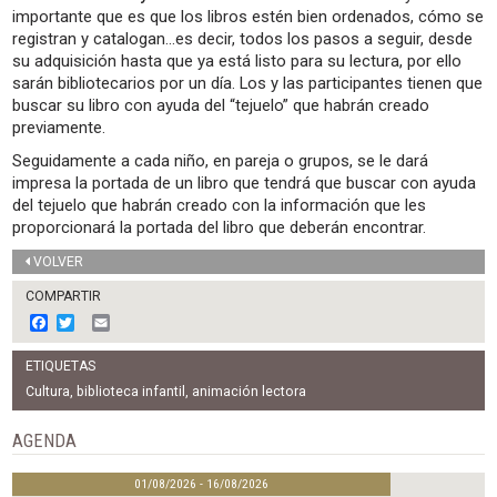
importante que es que los libros estén bien ordenados, cómo se
registran y catalogan…es decir, todos los pasos a seguir, desde
su adquisición hasta que ya está listo para su lectura, por ello
sarán bibliotecarios por un día. Los y las participantes tienen que
buscar su libro con ayuda del “tejuelo” que habrán creado
previamente.
Seguidamente a cada niño, en pareja o grupos, se le dará
impresa la portada de un libro que tendrá que buscar con ayuda
del tejuelo que habrán creado con la información que les
proporcionará la portada del libro que deberán encontrar.
VOLVER
COMPARTIR
F
T
E
a
w
m
c
i
a
ETIQUETAS
e
t
i
b
t
l
Cultura
,
biblioteca infantil
,
animación lectora
o
e
o
r
AGENDA
k
01/08/2026 - 16/08/2026