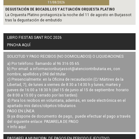
11/08/2026
DEGUSTACIÓN DE BOCADILLOS Y ACTUACIÓN ORQUESTA PLATINO
La Orquesta Platino protagoniza la noche del 11 de agosto en Burjassot
tras la degustación de embutido
LIBRO FIESTAS SANT ROC 2026
PINCHA AQUÍ
SOLICITUD Y PAGO RECIBOS (NO DOMICILIADOS) O LIQUIDACIONES
a) Por teléfono: llamando al 96 316 05 65.
b) Por email: a
informacionburjassot@atenciontributaria.es
, con
nombre, apellidos y DNI del titular.
c) Presencialmente: en la Oficina de recaudación (C/ Mártires de la
Libertad, 7), de lunes a viernes de 8:30 a 14:30 h y lunes, martes y
jueves de 16:00 a 18:30 h (del 15 de junio al 15 de septiembre: horario
de 8:00 a 15:00 y cerrado por las tardes).
d) Para los recibos en voluntaria, además, en sede electrónica en el
apartado mis datos/objetos tributarios.
PAGO EN LÍNEA:
Si ya dispone de documento de pago, puede efectuar el pago a través
del siguiente enlace:
PASARELA DE PAGO
+ Info
aquí
.
PASSARELA MUNICIPAL DE PAGOS EN PERIODO EJECUTIVO