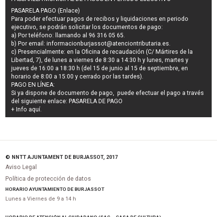
PASARELA PAGO (Enlace)
Para poder efectuar pagos de
recibos y liquidaciones en periodo
ejecutivo
, se podrán
solicitar los documentos de pago
:
a) Por teléfono: llamando al 96 316 05 65.
b) Por email:
informacionburjassot@atenciontributaria.es
.
c) Presencialmente: en la Oficina de recaudación (C/ Mártires de la
Libertad, 7), de lunes a viernes de 8:30 a 14:30 h y lunes, martes y
jueves de 16:00 a 18:30 h (del 15 de junio al 15 de septiembre, en
horario de 8:00 a 15:00 y cerrado por las tardes).
PAGO EN LÍNEA:
Si ya dispone de documento de pago, puede efectuar el pago a través
del siguiente enlace:
PASARELA DE PAGO
+ Info
aquí
.
© NNTT AJUNTAMENT DE BURJASSOT, 2017
Aviso Legal
Política de protección de datos
HORARIO AYUNTAMIENTO DE BURJASSOT
Lunes a Viernes de 9 a 14 h