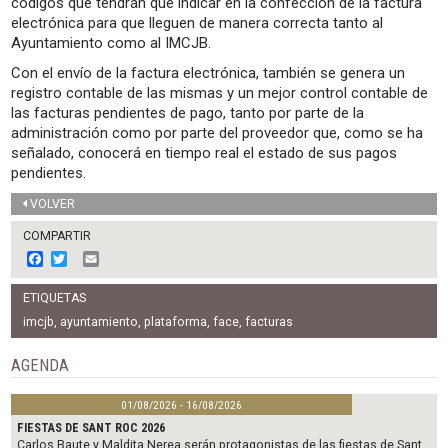
códigos que tendrán que indicar en la confección de la factura
electrónica para que lleguen de manera correcta tanto al
Ayuntamiento como al IMCJB.
Con el envío de la factura electrónica, también se genera un
registro contable de las mismas y un mejor control contable de
las facturas pendientes de pago, tanto por parte de la
administración como por parte del proveedor que, como se ha
señalado, conocerá en tiempo real el estado de sus pagos
pendientes.
VOLVER
COMPARTIR
F
T
E
a
w
m
c
i
a
ETIQUETAS
e
t
i
b
t
l
imcjb
,
ayuntamiento
,
plataforma
,
face
,
facturas
o
e
o
r
AGENDA
k
01/08/2026 - 16/08/2026
FIESTAS DE SANT ROC 2026
Carlos Baute y Maldita Nerea serán protagonistas de las fiestas de Sant