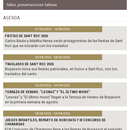
e
t
i
b
t
l
fallas
,
presentaciones falleras
o
e
o
r
AGENDA
k
01/08/2026 - 16/08/2026
FIESTAS DE SANT ROC 2026
Carlos Baute y Maldita Nerea serán protagonistas de las fiestas de Sant
Roc que se iniciarán con los traslados
02/08/2026 - 08/08/2026
TRASLADOS DE SANT ROC 2026
Burjassot inicia sus fiestas patronales, en honor a Sant Roc, con los
traslados del santo
05/08/2026 - 09/08/2026
TERRAZA DE VERANO. "LEONAS" Y "EL ÚLTIMO MONO"
“Leonas” y “El último mono” llegan a la Terraza de Verano de Burjassot
en la primera semana de agosto
08/08/2026 - 09/08/2026
JUEGOS INFANTILES, REPARTO DE HORCHATA Y III CONCURSO DE
CHARANGAS
El III Concurso de Charangas llega a las fiestas de Burjassot el segundo