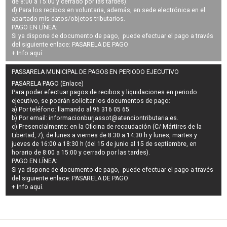
de 8:00 a 15:00 y cerrado por las tardes).
d) Para los recibos en voluntaria, además, en sede electrónica en el
apartado mis datos/objetos tributarios.
PAGO EN LÍNEA:
Si ya dispone de documento de pago, puede efectuar el pago a través
del siguiente enlace:
PASARELA DE PAGO
+ Info
aquí
.
PASSARELA MUNICIPAL DE PAGOS EN PERIODO EJECUTIVO
PASARELA PAGO (Enlace)
Para poder efectuar pagos de
recibos y liquidaciones en periodo
ejecutivo
, se podrán
solicitar los documentos de pago
:
a) Por teléfono: llamando al 96 316 05 65.
b) Por email:
informacionburjassot@atenciontributaria.es
.
c) Presencialmente: en la Oficina de recaudación (C/ Mártires de la
Libertad, 7), de lunes a viernes de 8:30 a 14:30 h y lunes, martes y
jueves de 16:00 a 18:30 h (del 15 de junio al 15 de septiembre, en
horario de 8:00 a 15:00 y cerrado por las tardes).
PAGO EN LÍNEA:
Si ya dispone de documento de pago, puede efectuar el pago a través
del siguiente enlace:
PASARELA DE PAGO
+ Info
aquí
.