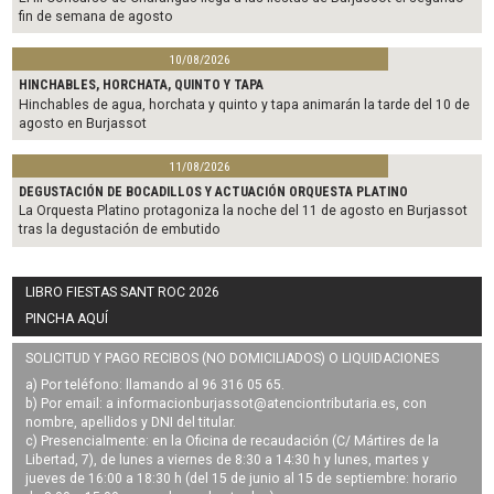
fin de semana de agosto
10/08/2026
HINCHABLES, HORCHATA, QUINTO Y TAPA
Hinchables de agua, horchata y quinto y tapa animarán la tarde del 10 de
agosto en Burjassot
11/08/2026
DEGUSTACIÓN DE BOCADILLOS Y ACTUACIÓN ORQUESTA PLATINO
La Orquesta Platino protagoniza la noche del 11 de agosto en Burjassot
tras la degustación de embutido
LIBRO FIESTAS SANT ROC 2026
PINCHA AQUÍ
SOLICITUD Y PAGO RECIBOS (NO DOMICILIADOS) O LIQUIDACIONES
a) Por teléfono: llamando al 96 316 05 65.
b) Por email: a
informacionburjassot@atenciontributaria.es
, con
nombre, apellidos y DNI del titular.
c) Presencialmente: en la Oficina de recaudación (C/ Mártires de la
Libertad, 7), de lunes a viernes de 8:30 a 14:30 h y lunes, martes y
jueves de 16:00 a 18:30 h (del 15 de junio al 15 de septiembre: horario