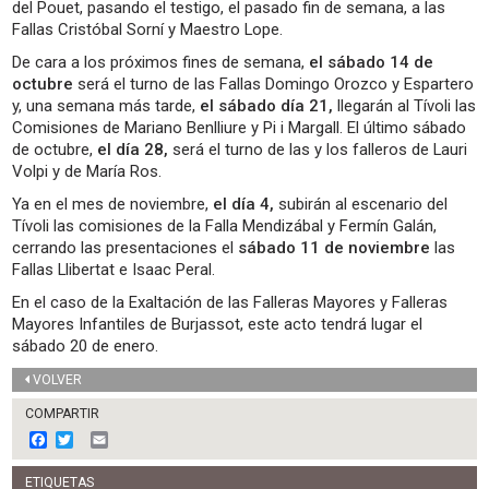
del Pouet, pasando el testigo, el pasado fin de semana, a las
Fallas Cristóbal Sorní y Maestro Lope.
De cara a los próximos fines de semana,
el sábado 14 de
octubre
será el turno de las Fallas Domingo Orozco y Espartero
y, una semana más tarde,
el sábado día 21,
llegarán al Tívoli las
Comisiones de Mariano Benlliure y Pi i Margall. El último sábado
de octubre,
el día 28,
será el turno de las y los falleros de Lauri
Volpi y de María Ros.
Ya en el mes de noviembre,
el día 4,
subirán al escenario del
Tívoli las comisiones de la Falla Mendizábal y Fermín Galán,
cerrando las presentaciones el
sábado 11 de noviembre
las
Fallas Llibertat e Isaac Peral.
En el caso de la Exaltación de las Falleras Mayores y Falleras
Mayores Infantiles de Burjassot, este acto tendrá lugar el
sábado 20 de enero.
VOLVER
COMPARTIR
F
T
E
a
w
m
c
i
a
ETIQUETAS