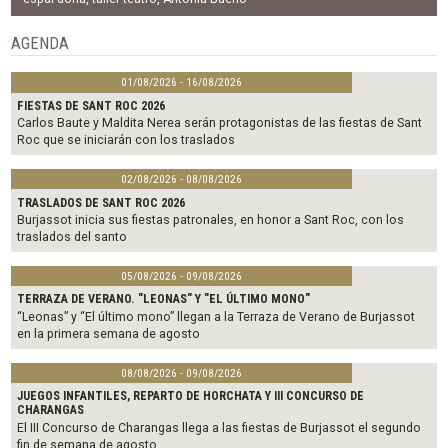
b
t
l
o
e
o
r
AGENDA
k
01/08/2026 - 16/08/2026
FIESTAS DE SANT ROC 2026
Carlos Baute y Maldita Nerea serán protagonistas de las fiestas de Sant
Roc que se iniciarán con los traslados
02/08/2026 - 08/08/2026
TRASLADOS DE SANT ROC 2026
Burjassot inicia sus fiestas patronales, en honor a Sant Roc, con los
traslados del santo
05/08/2026 - 09/08/2026
TERRAZA DE VERANO. "LEONAS" Y "EL ÚLTIMO MONO"
“Leonas” y “El último mono” llegan a la Terraza de Verano de Burjassot
en la primera semana de agosto
08/08/2026 - 09/08/2026
JUEGOS INFANTILES, REPARTO DE HORCHATA Y III CONCURSO DE
CHARANGAS
El III Concurso de Charangas llega a las fiestas de Burjassot el segundo
fin de semana de agosto