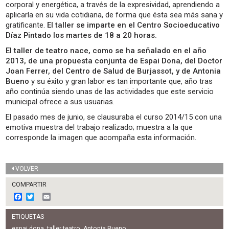
corporal y energética, a través de la expresividad, aprendiendo a
aplicarla en su vida cotidiana, de forma que ésta sea más sana y
gratificante.
El taller se imparte en el Centro Socioeducativo
Díaz Pintado los martes de 18 a 20 horas.
El taller de teatro nace, como se ha señalado en el año
2013, de una propuesta conjunta de Espai Dona, del Doctor
Joan Ferrer, del Centro de Salud de Burjassot, y de Antonia
Bueno
y su éxito y gran labor es tan importante que, año tras
año continúa siendo unas de las actividades que este servicio
municipal ofrece a sus usuarias.
El pasado mes de junio, se clausuraba el curso 2014/15 con una
emotiva muestra del trabajo realizado; muestra a la que
corresponde la imagen que acompaña esta información.
VOLVER
COMPARTIR
F
T
E
a
w
m
c
i
a
ETIQUETAS
e
t
i
espai dona
,
taller teatro
,
Antonia Bueno