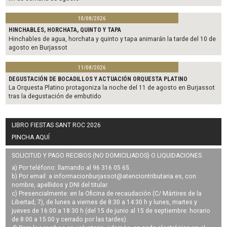
10/08/2026
HINCHABLES, HORCHATA, QUINTO Y TAPA
Hinchables de agua, horchata y quinto y tapa animarán la tarde del 10 de
agosto en Burjassot
11/08/2026
DEGUSTACIÓN DE BOCADILLOS Y ACTUACIÓN ORQUESTA PLATINO
La Orquesta Platino protagoniza la noche del 11 de agosto en Burjassot
tras la degustación de embutido
LIBRO FIESTAS SANT ROC 2026
PINCHA AQUÍ
SOLICITUD Y PAGO RECIBOS (NO DOMICILIADOS) O LIQUIDACIONES
a) Por teléfono: llamando al 96 316 05 65.
b) Por email: a
informacionburjassot@atenciontributaria.es
, con
nombre, apellidos y DNI del titular.
c) Presencialmente: en la Oficina de recaudación (C/ Mártires de la
Libertad, 7), de lunes a viernes de 8:30 a 14:30 h y lunes, martes y
jueves de 16:00 a 18:30 h (del 15 de junio al 15 de septiembre: horario
de 8:00 a 15:00 y cerrado por las tardes).