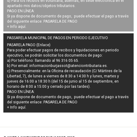
d) Para los recibos en voluntaria, además, en sede electrónica en el
apartado mis datos/objetos tributarios.
PAGO EN LÍNEA:
Si ya dispone de documento de pago, puede efectuar el pago a través
del siguiente enlace:
PASARELA DE PAGO
+ Info
aquí
.
PASSARELA MUNICIPAL DE PAGOS EN PERIODO EJECUTIVO
PASARELA PAGO (Enlace)
Para poder efectuar pagos de
recibos y liquidaciones en periodo
ejecutivo
, se podrán
solicitar los documentos de pago
:
a) Por teléfono: llamando al 96 316 05 65.
b) Por email:
informacionburjassot@atenciontributaria.es
.
c) Presencialmente: en la Oficina de recaudación (C/ Mártires de la
Libertad, 7), de lunes a viernes de 8:30 a 14:30 h y lunes, martes y
jueves de 16:00 a 18:30 h (del 15 de junio al 15 de septiembre, en
horario de 8:00 a 15:00 y cerrado por las tardes).
PAGO EN LÍNEA:
Si ya dispone de documento de pago, puede efectuar el pago a través
del siguiente enlace:
PASARELA DE PAGO
+ Info
aquí
.