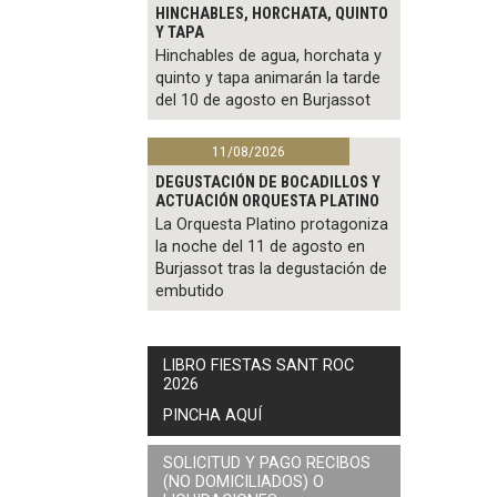
HINCHABLES, HORCHATA, QUINTO
Y TAPA
Hinchables de agua, horchata y
quinto y tapa animarán la tarde
del 10 de agosto en Burjassot
11/08/2026
DEGUSTACIÓN DE BOCADILLOS Y
ACTUACIÓN ORQUESTA PLATINO
La Orquesta Platino protagoniza
la noche del 11 de agosto en
Burjassot tras la degustación de
embutido
LIBRO FIESTAS SANT ROC
2026
PINCHA AQUÍ
SOLICITUD Y PAGO RECIBOS
(NO DOMICILIADOS) O