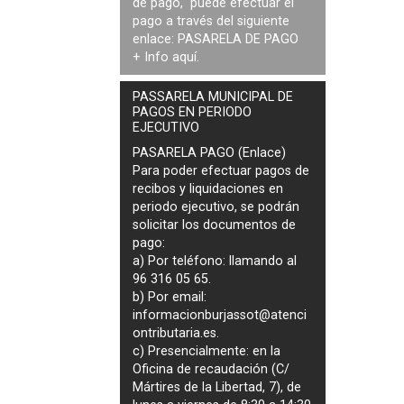
de pago, puede efectuar el
pago a través del siguiente
enlace:
PASARELA DE PAGO
+ Info
aquí
.
PASSARELA MUNICIPAL DE
PAGOS EN PERIODO
EJECUTIVO
PASARELA PAGO (Enlace)
Para poder efectuar pagos de
recibos y liquidaciones en
periodo ejecutivo
, se podrán
solicitar los documentos de
pago
:
a) Por teléfono: llamando al
96 316 05 65.
b) Por email:
informacionburjassot@atenci
ontributaria.es
.
c) Presencialmente: en la
Oficina de recaudación (C/
Mártires de la Libertad, 7), de