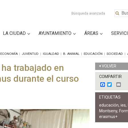
Búsqueda avanzada
LA CIUDAD
AYUNTAMIENTO
ÁREAS
SERVIC
ECONOMÍA
JUVENTUD
IGUALDAD
B. ANIMAL
EDUCACIÓN
SOCIEDAD
 ha trabajado en
VOLVER
us durante el curso
COMPARTIR
F
T
E
a
w
m
c
i
a
ETIQUETAS
e
t
i
b
t
l
educación
,
ies
,
o
e
Montseny
,
For
o
r
k
erasmus+