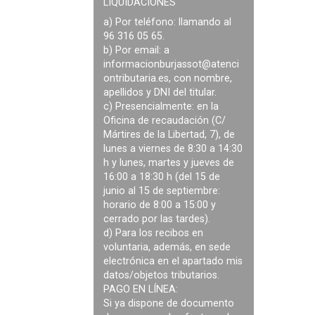
LIQUIDACIONES
a) Por teléfono: llamando al
96 316 05 65.
b) Por email: a
informacionburjassot@atenci
ontributaria.es
, con nombre,
apellidos y DNI del titular.
c) Presencialmente: en la
Oficina de recaudación (C/
Mártires de la Libertad, 7), de
lunes a viernes de 8:30 a 14:30
h y lunes, martes y jueves de
16:00 a 18:30 h (del 15 de
junio al 15 de septiembre:
horario de 8:00 a 15:00 y
cerrado por las tardes).
d) Para los recibos en
voluntaria, además, en sede
electrónica en el apartado mis
datos/objetos tributarios.
PAGO EN LÍNEA:
Si ya dispone de documento