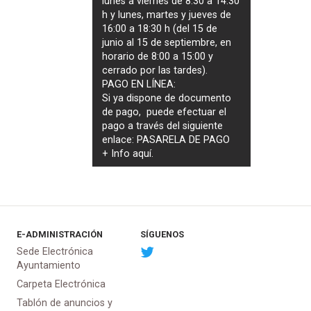
lunes a viernes de 8:30 a 14:30
h y lunes, martes y jueves de
16:00 a 18:30 h (del 15 de
junio al 15 de septiembre, en
horario de 8:00 a 15:00 y
cerrado por las tardes).
PAGO EN LÍNEA:
Si ya dispone de documento
de pago, puede efectuar el
pago a través del siguiente
enlace:
PASARELA DE PAGO
+ Info
aquí
.
E-ADMINISTRACIÓN
SÍGUENOS
Sede Electrónica
Ayuntamiento
Carpeta Electrónica
Tablón de anuncios y