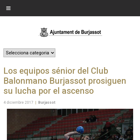
Los equipos sénior del Club
Balonmano Burjassot prosiguen
su lucha por el ascenso
4 diciembre 2017
|
Burjassot