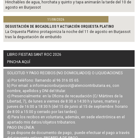
Hinchables de agua, horchata y quinto y tapa animarán la tarde del 10 de
agosto en Burjassot
11/08/2026
DEGUSTACIÓN DE BOCADILLOS Y ACTUACIÓN ORQUESTA PLATINO
La Orquesta Platino protagoniza la noche del 11 de agosto en Burjassot
tras la degustación de embutido
LIBRO FIESTAS SANT ROC 2026
PINCHA AQUÍ
SOLICITUD Y PAGO RECIBOS (NO DOMICILIADOS) O LIQUIDACIONES
a) Por teléfono: llamando al 96 316 05 65.
b) Por email: a
informacionburjassot@atenciontributaria.es
, con
nombre, apellidos y DNI del titular.
c) Presencialmente: en la Oficina de recaudación (C/ Mártires de la
Libertad, 7), de lunes a viernes de 8:30 a 14:30 h y lunes, martes y
jueves de 16:00 a 18:30 h (del 15 de junio al 15 de septiembre: horario
de 8:00 a 15:00 y cerrado por las tardes).
d) Para los recibos en voluntaria, además, en sede electrónica en el
apartado mis datos/objetos tributarios.
PAGO EN LÍNEA:
Si ya dispone de documento de pago, puede efectuar el pago a través
del siguiente enlace:
PASARELA DE PAGO