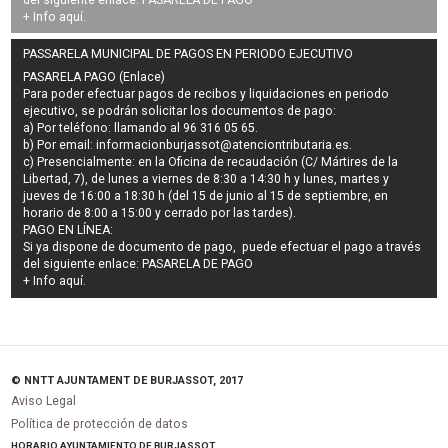
+ Info
aquí
.
PASSARELA MUNICIPAL DE PAGOS EN PERIODO EJECUTIVO
PASARELA PAGO (Enlace)
Para poder efectuar pagos de
recibos y liquidaciones en periodo
ejecutivo
, se podrán
solicitar los documentos de pago
:
a) Por teléfono: llamando al 96 316 05 65.
b) Por email:
informacionburjassot@atenciontributaria.es
.
c) Presencialmente: en la Oficina de recaudación (C/ Mártires de la
Libertad, 7), de lunes a viernes de 8:30 a 14:30 h y lunes, martes y
jueves de 16:00 a 18:30 h (del 15 de junio al 15 de septiembre, en
horario de 8:00 a 15:00 y cerrado por las tardes).
PAGO EN LÍNEA:
Si ya dispone de documento de pago, puede efectuar el pago a través
del siguiente enlace:
PASARELA DE PAGO
+ Info
aquí
.
© NNTT AJUNTAMENT DE BURJASSOT, 2017
Aviso Legal
Política de protección de datos
HORARIO AYUNTAMIENTO DE BURJASSOT