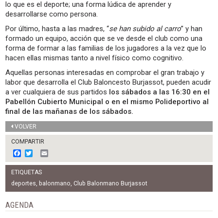
lo que es el deporte; una forma lúdica de aprender y
desarrollarse como persona.
Por último, hasta a las madres, “
se han subido al carro
” y han
formado un equipo, acción que se ve desde el club como una
forma de formar a las familias de los jugadores a la vez que lo
hacen ellas mismas tanto a nivel físico como cognitivo.
Aquellas personas interesadas en comprobar el gran trabajo y
labor que desarrolla el Club Baloncesto Burjassot, pueden acudir
a ver cualquiera de sus partidos
los sábados a las 16:30 en el
Pabellón Cubierto Municipal o en el mismo Polideportivo al
final de las mañanas de los sábados.
VOLVER
COMPARTIR
F
T
E
a
w
m
c
i
a
ETIQUETAS
e
t
i
b
t
l
deportes
,
balonmano
,
Club Balonmano Burjassot
o
e
o
r
AGENDA
k