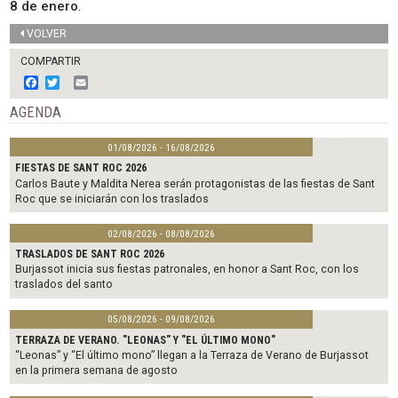
8 de enero
.
VOLVER
COMPARTIR
F
T
E
a
w
m
c
i
a
AGENDA
e
t
i
b
t
l
01/08/2026 - 16/08/2026
o
e
o
r
FIESTAS DE SANT ROC 2026
k
Carlos Baute y Maldita Nerea serán protagonistas de las fiestas de Sant
Roc que se iniciarán con los traslados
02/08/2026 - 08/08/2026
TRASLADOS DE SANT ROC 2026
Burjassot inicia sus fiestas patronales, en honor a Sant Roc, con los
traslados del santo
05/08/2026 - 09/08/2026
TERRAZA DE VERANO. "LEONAS" Y "EL ÚLTIMO MONO"
“Leonas” y “El último mono” llegan a la Terraza de Verano de Burjassot
en la primera semana de agosto