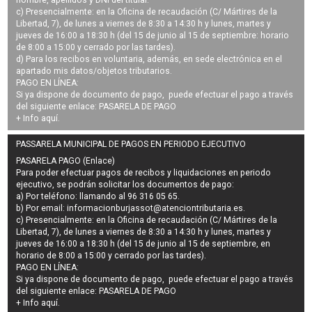
nombre, apellidos y DNI del titular.
c) Presencialmente: en la Oficina de recaudación (C/ Mártires de la
Libertad, 7), de lunes a viernes de 8:30 a 14:30 h y lunes, martes y
jueves de 16:00 a 18:30 h (del 15 de junio al 15 de septiembre: horario
de 8:00 a 15:00 y cerrado por las tardes).
d) Para los recibos en voluntaria, además, en sede electrónica en el
apartado mis datos/objetos tributarios.
PAGO EN LÍNEA:
Si ya dispone de documento de pago, puede efectuar el pago a través
del siguiente enlace:
PASARELA DE PAGO
+ Info
aquí
.
PASSARELA MUNICIPAL DE PAGOS EN PERIODO EJECUTIVO
PASARELA PAGO (Enlace)
Para poder efectuar pagos de
recibos y liquidaciones en periodo
ejecutivo
, se podrán
solicitar los documentos de pago
:
a) Por teléfono: llamando al 96 316 05 65.
b) Por email:
informacionburjassot@atenciontributaria.es
.
c) Presencialmente: en la Oficina de recaudación (C/ Mártires de la
Libertad, 7), de lunes a viernes de 8:30 a 14:30 h y lunes, martes y
jueves de 16:00 a 18:30 h (del 15 de junio al 15 de septiembre, en
horario de 8:00 a 15:00 y cerrado por las tardes).
PAGO EN LÍNEA:
Si ya dispone de documento de pago, puede efectuar el pago a través
del siguiente enlace:
PASARELA DE PAGO
+ Info
aquí
.