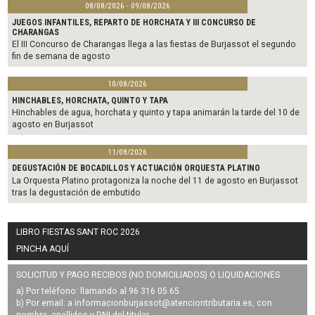
08/08/2026 - 09/08/2026
JUEGOS INFANTILES, REPARTO DE HORCHATA Y III CONCURSO DE
CHARANGAS
El III Concurso de Charangas llega a las fiestas de Burjassot el segundo
fin de semana de agosto
10/08/2026
HINCHABLES, HORCHATA, QUINTO Y TAPA
Hinchables de agua, horchata y quinto y tapa animarán la tarde del 10 de
agosto en Burjassot
11/08/2026
DEGUSTACIÓN DE BOCADILLOS Y ACTUACIÓN ORQUESTA PLATINO
La Orquesta Platino protagoniza la noche del 11 de agosto en Burjassot
tras la degustación de embutido
LIBRO FIESTAS SANT ROC 2026
PINCHA AQUÍ
SOLICITUD Y PAGO RECIBOS (NO DOMICILIADOS) O LIQUIDACIONES
a) Por teléfono: llamando al 96 316 05 65.
b) Por email: a
informacionburjassot@atenciontributaria.es
, con