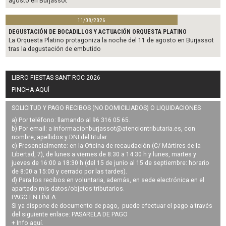
agosto en Burjassot
11/08/2026
DEGUSTACIÓN DE BOCADILLOS Y ACTUACIÓN ORQUESTA PLATINO
La Orquesta Platino protagoniza la noche del 11 de agosto en Burjassot
tras la degustación de embutido
LIBRO FIESTAS SANT ROC 2026
PINCHA AQUÍ
SOLICITUD Y PAGO RECIBOS (NO DOMICILIADOS) O LIQUIDACIONES
a) Por teléfono: llamando al 96 316 05 65.
b) Por email: a
informacionburjassot@atenciontributaria.es
, con
nombre, apellidos y DNI del titular.
c) Presencialmente: en la Oficina de recaudación (C/ Mártires de la
Libertad, 7), de lunes a viernes de 8:30 a 14:30 h y lunes, martes y
jueves de 16:00 a 18:30 h (del 15 de junio al 15 de septiembre: horario
de 8:00 a 15:00 y cerrado por las tardes).
d) Para los recibos en voluntaria, además, en sede electrónica en el
apartado mis datos/objetos tributarios.
PAGO EN LÍNEA:
Si ya dispone de documento de pago, puede efectuar el pago a través
del siguiente enlace:
PASARELA DE PAGO
+ Info
aquí
.