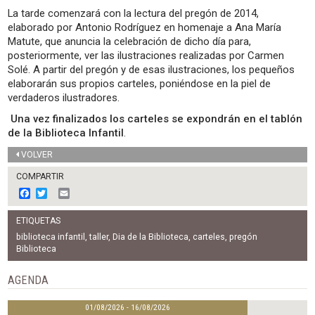
La tarde comenzará con la lectura del pregón de 2014,
elaborado por Antonio Rodríguez en homenaje a Ana María
Matute, que anuncia la celebración de dicho día para,
posteriormente, ver las ilustraciones realizadas por Carmen
Solé. A partir del pregón y de esas ilustraciones, los pequeños
elaborarán sus propios carteles, poniéndose en la piel de
verdaderos ilustradores.
Una vez finalizados los carteles se expondrán en el tablón
de la Biblioteca Infantil
.
VOLVER
COMPARTIR
F
T
E
a
w
m
c
i
a
ETIQUETAS
e
t
i
b
t
l
biblioteca infantil
,
taller
,
Dia de la Biblioteca
,
carteles
,
pregón
o
e
Biblioteca
o
r
k
AGENDA
01/08/2026 - 16/08/2026