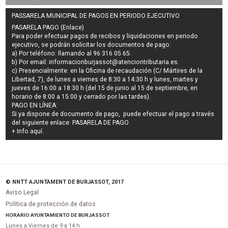
PASSARELA MUNICIPAL DE PAGOS EN PERIODO EJECUTIVO
PASARELA PAGO (Enlace)
Para poder efectuar pagos de
recibos y liquidaciones en periodo
ejecutivo
, se podrán
solicitar los documentos de pago
:
a) Por teléfono: llamando al 96 316 05 65.
b) Por email:
informacionburjassot@atenciontributaria.es
.
c) Presencialmente: en la Oficina de recaudación (C/ Mártires de la
Libertad, 7), de lunes a viernes de 8:30 a 14:30 h y lunes, martes y
jueves de 16:00 a 18:30 h (del 15 de junio al 15 de septiembre, en
horario de 8:00 a 15:00 y cerrado por las tardes).
PAGO EN LÍNEA:
Si ya dispone de documento de pago, puede efectuar el pago a través
del siguiente enlace:
PASARELA DE PAGO
+ Info
aquí
.
© NNTT AJUNTAMENT DE BURJASSOT, 2017
Aviso Legal
Política de protección de datos
HORARIO AYUNTAMIENTO DE BURJASSOT
Lunes a Viernes de 9 a 14 h