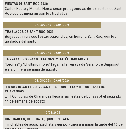
FIESTAS DE SANT ROC 2026
Carlos Baute y Maldita Nerea serán protagonistas de las fiestas de Sant
Roc que se iniciarán con los traslados
02/08/2026 - 08/08/2026
TRASLADOS DE SANT ROC 2026
Burjassot inicia sus fiestas patronales, en honor a Sant Roc, con los
traslados del santo
05/08/2026 - 09/08/2026
TERRAZA DE VERANO. "LEONAS" Y "EL ÚLTIMO MONO"
“Leonas” y “El último mono” llegan a la Terraza de Verano de Burjassot
en la primera semana de agosto
08/08/2026 - 09/08/2026
JUEGOS INFANTILES, REPARTO DE HORCHATA Y III CONCURSO DE
CHARANGAS
El III Concurso de Charangas llega a las fiestas de Burjassot el segundo
fin de semana de agosto
10/08/2026
HINCHABLES, HORCHATA, QUINTO Y TAPA
Hinchables de agua, horchata y quinto y tapa animarán la tarde del 10 de