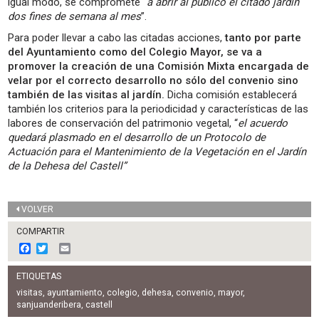
igual modo, se compromete “
a abrir al público el citado jardín
dos fines de semana al mes
”.
Para poder llevar a cabo las citadas acciones,
tanto por parte
del Ayuntamiento como del Colegio Mayor, se va a
promover la creación de una Comisión Mixta encargada de
velar por el correcto desarrollo no sólo del convenio sino
también de las visitas al jardín.
Dicha comisión establecerá
también los criterios para la periodicidad y características de las
labores de conservación del patrimonio vegetal, “
el acuerdo
quedará plasmado en el desarrollo de un Protocolo de
Actuación para el Mantenimiento de la Vegetación en el Jardín
de la Deh
esa del Castell”
VOLVER
COMPARTIR
F
T
E
a
w
m
c
i
a
ETIQUETAS
e
t
i
b
t
l
visitas
,
ayuntamiento
,
colegio
,
dehesa
,
convenio
,
mayor
,
o
e
sanjuanderibera
,
castell
o
r