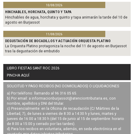
10/08/2026
HINCHABLES, HORCHATA, QUINTO Y TAPA
Hinchables de agua, horchata y quinto y tapa animarán la tarde del 10 de
agosto en Burjassot
11/08/2026
DEGUSTACIÓN DE BOCADILLOS Y ACTUACIÓN ORQUESTA PLATINO
La Orquesta Platino protagoniza la noche del 11 de agosto en Burjassot
tras la degustación de embutido
LIBRO FIESTAS SANT ROC 2026
PINCHA AQUÍ
SOLICITUD Y PAGO RECIBOS (NO DOMICILIADOS) O LIQUIDACIONES
a) Por teléfono: llamando al 96 316 05 65.
b) Por email: a
informacionburjassot@atenciontributaria.es
, con
nombre, apellidos y DNI del titular.
c) Presencialmente: en la Oficina de recaudación (C/ Mártires de la
Libertad, 7), de lunes a viernes de 8:30 a 14:30 h y lunes, martes y
jueves de 16:00 a 18:30 h (del 15 de junio al 15 de septiembre: horario
de 8:00 a 15:00 y cerrado por las tardes).
d) Para los recibos en voluntaria, además, en sede electrónica en el
apartado mis datos/objetos tributarios.