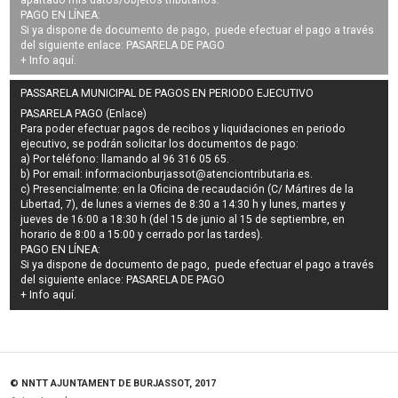
PAGO EN LÍNEA:
Si ya dispone de documento de pago, puede efectuar el pago a través
del siguiente enlace:
PASARELA DE PAGO
+ Info
aquí
.
PASSARELA MUNICIPAL DE PAGOS EN PERIODO EJECUTIVO
PASARELA PAGO (Enlace)
Para poder efectuar pagos de
recibos y liquidaciones en periodo
ejecutivo
, se podrán
solicitar los documentos de pago
:
a) Por teléfono: llamando al 96 316 05 65.
b) Por email:
informacionburjassot@atenciontributaria.es
.
c) Presencialmente: en la Oficina de recaudación (C/ Mártires de la
Libertad, 7), de lunes a viernes de 8:30 a 14:30 h y lunes, martes y
jueves de 16:00 a 18:30 h (del 15 de junio al 15 de septiembre, en
horario de 8:00 a 15:00 y cerrado por las tardes).
PAGO EN LÍNEA:
Si ya dispone de documento de pago, puede efectuar el pago a través
del siguiente enlace:
PASARELA DE PAGO
+ Info
aquí
.
© NNTT AJUNTAMENT DE BURJASSOT, 2017