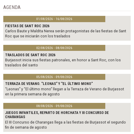
k
AGENDA
01/08/2026 - 16/08/2026
FIESTAS DE SANT ROC 2026
Carlos Baute y Maldita Nerea serán protagonistas de las fiestas de Sant
Roc que se iniciarán con los traslados
02/08/2026 - 08/08/2026
TRASLADOS DE SANT ROC 2026
Burjassot inicia sus fiestas patronales, en honor a Sant Roc, con los
traslados del santo
05/08/2026 - 09/08/2026
TERRAZA DE VERANO. "LEONAS" Y "EL ÚLTIMO MONO"
“Leonas” y “El último mono” llegan a la Terraza de Verano de Burjassot
en la primera semana de agosto
08/08/2026 - 09/08/2026
JUEGOS INFANTILES, REPARTO DE HORCHATA Y III CONCURSO DE
CHARANGAS
El III Concurso de Charangas llega a las fiestas de Burjassot el segundo
fin de semana de agosto