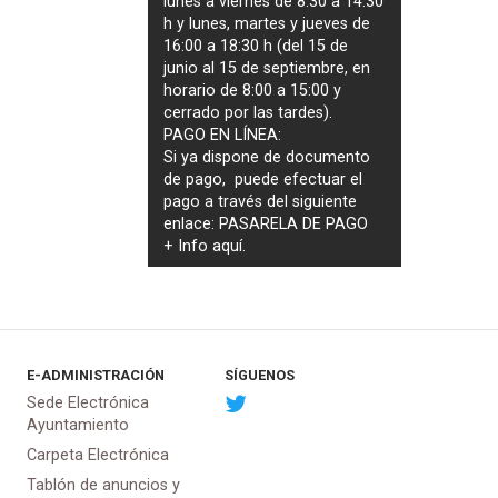
lunes a viernes de 8:30 a 14:30
h y lunes, martes y jueves de
16:00 a 18:30 h (del 15 de
junio al 15 de septiembre, en
horario de 8:00 a 15:00 y
cerrado por las tardes).
PAGO EN LÍNEA:
Si ya dispone de documento
de pago, puede efectuar el
pago a través del siguiente
enlace:
PASARELA DE PAGO
+ Info
aquí
.
E-ADMINISTRACIÓN
SÍGUENOS
Sede Electrónica
Ayuntamiento
Carpeta Electrónica
Tablón de anuncios y