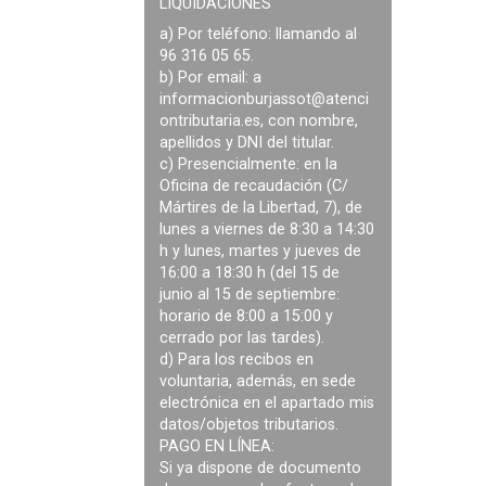
LIQUIDACIONES
a) Por teléfono: llamando al
96 316 05 65.
b) Por email: a
informacionburjassot@atenci
ontributaria.es
, con nombre,
apellidos y DNI del titular.
c) Presencialmente: en la
Oficina de recaudación (C/
Mártires de la Libertad, 7), de
lunes a viernes de 8:30 a 14:30
h y lunes, martes y jueves de
16:00 a 18:30 h (del 15 de
junio al 15 de septiembre:
horario de 8:00 a 15:00 y
cerrado por las tardes).
d) Para los recibos en
voluntaria, además, en sede
electrónica en el apartado mis
datos/objetos tributarios.
PAGO EN LÍNEA:
Si ya dispone de documento