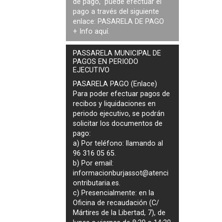
de pago, puede efectuar el
pago a través del siguiente
enlace:
PASARELA DE PAGO
+ Info
aquí
.
PASSARELA MUNICIPAL DE
PAGOS EN PERIODO
EJECUTIVO
PASARELA PAGO (Enlace)
Para poder efectuar pagos de
recibos y liquidaciones en
periodo ejecutivo
, se podrán
solicitar los documentos de
pago
:
a) Por teléfono: llamando al
96 316 05 65.
b) Por email:
informacionburjassot@atenci
ontributaria.es
.
c) Presencialmente: en la
Oficina de recaudación (C/
Mártires de la Libertad, 7), de