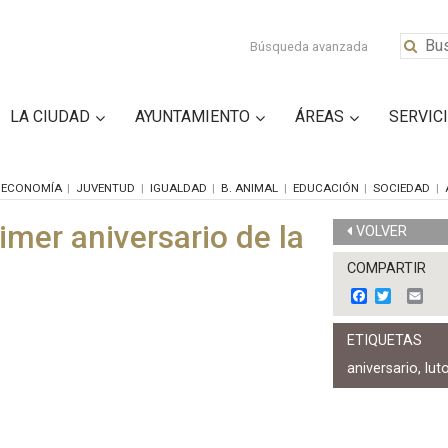
Búsqueda avanzada
LA CIUDAD
AYUNTAMIENTO
ÁREAS
SERVIC
ECONOMÍA
JUVENTUD
IGUALDAD
B. ANIMAL
EDUCACIÓN
SOCIEDAD
imer aniversario de la
VOLVER
COMPARTIR
F
T
E
a
w
m
c
i
a
ETIQUETAS
e
t
i
b
t
l
aniversario
,
lut
o
e
o
r
k