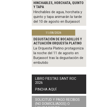
HINCHABLES, HORCHATA, QUINTO
Y TAPA
Hinchables de agua, horchata y
quinto y tapa animarán la tarde
del 10 de agosto en Burjassot
11/08/2026
DEGUSTACIÓN DE BOCADILLOS Y
ACTUACIÓN ORQUESTA PLATINO
La Orquesta Platino protagoniza
la noche del 11 de agosto en
Burjassot tras la degustación de
embutido
LIBRO FIESTAS SANT ROC
2026
PINCHA AQUÍ
SOLICITUD Y PAGO RECIBOS
(NO DOMICILIADOS) O