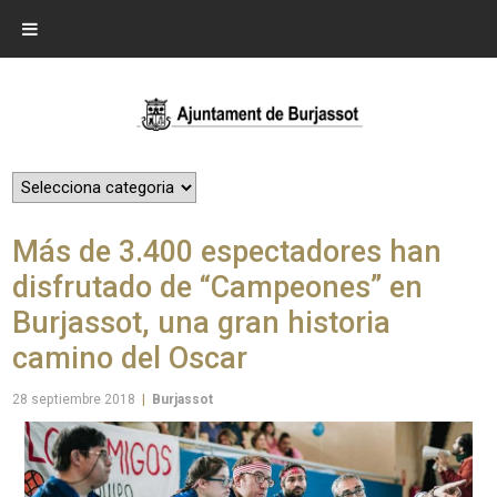
Más de 3.400 espectadores han
disfrutado de “Campeones” en
Burjassot, una gran historia
camino del Oscar
28 septiembre 2018
|
Burjassot