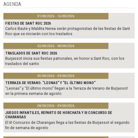
o
r
AGENDA
k
01/08/2026 - 16/08/2026
FIESTAS DE SANT ROC 2026
Carlos Baute y Maldita Nerea serán protagonistas de las fiestas de Sant
Roc que se iniciarán con los traslados
02/08/2026 - 08/08/2026
TRASLADOS DE SANT ROC 2026
Burjassot inicia sus fiestas patronales, en honor a Sant Roc, con los
traslados del santo
05/08/2026 - 09/08/2026
TERRAZA DE VERANO. "LEONAS" Y "EL ÚLTIMO MONO"
“Leonas” y “El último mono” llegan a la Terraza de Verano de Burjassot
en la primera semana de agosto
08/08/2026 - 09/08/2026
JUEGOS INFANTILES, REPARTO DE HORCHATA Y III CONCURSO DE
CHARANGAS
El III Concurso de Charangas llega a las fiestas de Burjassot el segundo
fin de semana de agosto