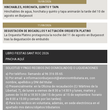
10/08/2026
HINCHABLES, HORCHATA, QUINTO Y TAPA
Hinchables de agua, horchata y quinto y tapa animarán la tarde del 10 de
agosto en Burjassot
11/08/2026
DEGUSTACIÓN DE BOCADILLOS Y ACTUACIÓN ORQUESTA PLATINO
La Orquesta Platino protagoniza la noche del 11 de agosto en Burjassot
tras la degustación de embutido
LIBRO FIESTAS SANT ROC 2026
PINCHA AQUÍ
SOLICITUD Y PAGO RECIBOS (NO DOMICILIADOS) O LIQUIDACIONES
a) Por teléfono: llamando al 96 316 05 65.
b) Por email: a
informacionburjassot@atenciontributaria.es
, con
nombre, apellidos y DNI del titular.
c) Presencialmente: en la Oficina de recaudación (C/ Mártires de la
Libertad, 7), de lunes a viernes de 8:30 a 14:30 h y lunes, martes y
jueves de 16:00 a 18:30 h (del 15 de junio al 15 de septiembre: horario
de 8:00 a 15:00 y cerrado por las tardes).
d) Para los recibos en voluntaria, además, en sede electrónica en el
apartado mis datos/objetos tributarios.