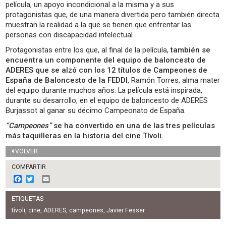
película, un apoyo incondicional a la misma y a sus
protagonistas que, de una manera divertida pero también directa
muestran la realidad a la que se tienen que enfrentar las
personas con discapacidad intelectual.
Protagonistas entre los que, al final de la película,
también se
encuentra un componente del equipo de baloncesto de
ADERES que se alzó con los 12 títulos de Campeones de
España de Baloncesto de la FEDDI
, Ramón Torres, alma mater
del equipo durante muchos años. La película está inspirada,
durante su desarrollo, en el equipo de baloncesto de ADERES
Burjassot al ganar su décimo Campeonato de España.
“Campeones”
se ha convertido en una de las tres películas
más taquilleras en la historia del cine Tívoli.
VOLVER
COMPARTIR
F
T
E
a
w
m
c
i
a
ETIQUETAS
e
t
i
b
t
l
tívoli
,
cine
,
ADERES
,
campeones
,
Javier Fesser
o
e