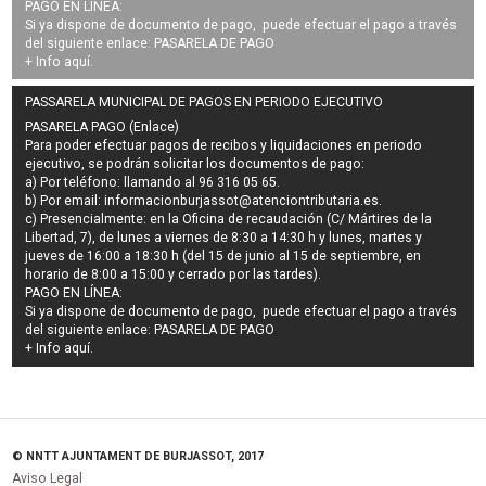
PAGO EN LÍNEA:
Si ya dispone de documento de pago, puede efectuar el pago a través
del siguiente enlace:
PASARELA DE PAGO
+ Info
aquí
.
PASSARELA MUNICIPAL DE PAGOS EN PERIODO EJECUTIVO
PASARELA PAGO (Enlace)
Para poder efectuar pagos de
recibos y liquidaciones en periodo
ejecutivo
, se podrán
solicitar los documentos de pago
:
a) Por teléfono: llamando al 96 316 05 65.
b) Por email:
informacionburjassot@atenciontributaria.es
.
c) Presencialmente: en la Oficina de recaudación (C/ Mártires de la
Libertad, 7), de lunes a viernes de 8:30 a 14:30 h y lunes, martes y
jueves de 16:00 a 18:30 h (del 15 de junio al 15 de septiembre, en
horario de 8:00 a 15:00 y cerrado por las tardes).
PAGO EN LÍNEA:
Si ya dispone de documento de pago, puede efectuar el pago a través
del siguiente enlace:
PASARELA DE PAGO
+ Info
aquí
.
© NNTT AJUNTAMENT DE BURJASSOT, 2017
Aviso Legal