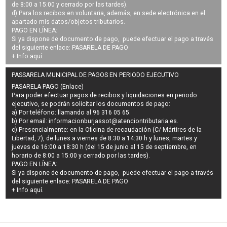
de 8:00 a 15:00 y cerrado por las tardes).
d) Para los recibos en voluntaria, además, en sede electrónica en el
apartado mis datos/objetos tributarios.
PAGO EN LÍNEA:
Si ya dispone de documento de pago, puede efectuar el pago a través
del siguiente enlace:
PASARELA DE PAGO
+ Info
aquí
.
PASSARELA MUNICIPAL DE PAGOS EN PERIODO EJECUTIVO
PASARELA PAGO (Enlace)
Para poder efectuar pagos de
recibos y liquidaciones en periodo
ejecutivo
, se podrán
solicitar los documentos de pago
:
a) Por teléfono: llamando al 96 316 05 65.
b) Por email:
informacionburjassot@atenciontributaria.es
.
c) Presencialmente: en la Oficina de recaudación (C/ Mártires de la
Libertad, 7), de lunes a viernes de 8:30 a 14:30 h y lunes, martes y
jueves de 16:00 a 18:30 h (del 15 de junio al 15 de septiembre, en
horario de 8:00 a 15:00 y cerrado por las tardes).
PAGO EN LÍNEA:
Si ya dispone de documento de pago, puede efectuar el pago a través
del siguiente enlace:
PASARELA DE PAGO
+ Info
aquí
.