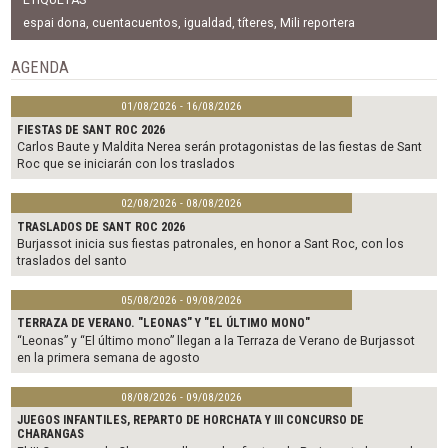
e
t
i
b
t
l
espai dona
,
cuentacuentos
,
igualdad
,
títeres
,
Mili reportera
o
e
o
r
AGENDA
k
01/08/2026 - 16/08/2026
FIESTAS DE SANT ROC 2026
Carlos Baute y Maldita Nerea serán protagonistas de las fiestas de Sant
Roc que se iniciarán con los traslados
02/08/2026 - 08/08/2026
TRASLADOS DE SANT ROC 2026
Burjassot inicia sus fiestas patronales, en honor a Sant Roc, con los
traslados del santo
05/08/2026 - 09/08/2026
TERRAZA DE VERANO. "LEONAS" Y "EL ÚLTIMO MONO"
“Leonas” y “El último mono” llegan a la Terraza de Verano de Burjassot
en la primera semana de agosto
08/08/2026 - 09/08/2026
JUEGOS INFANTILES, REPARTO DE HORCHATA Y III CONCURSO DE
CHARANGAS