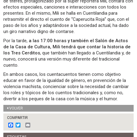
de títeres, protagonizado por la súper reportera Mili, contará con
efectos especiales, canciones e interacciones con todos los
presentes. En el mismo, Mili se halla en Cuentilandia para
retrasmitir el directo el cuento de “Caperucita Roja” que, con el
paso de los años y adaptándose a la sociedad actual, ha dado
un giro narrativo digno de contarse.
Por la tarde,
a las 17:00 horas y también el Salón de Actos
de la Casa de Cultura, Mili tendrá que contar la historia de
los Tres Cerditos
, que también han llegado a Cuentilandia y, de
nuevo, conocerá una versión muy diferente del tradicional
cuento.
En ambos casos, los cuentacuentos tienen como objetivo
educar en favor de la igualdad de género, en prevención de la
violencia machista, concienciar sobre la necesidad de cambiar
los roles y tópicos de los cuentos tradicionales y, como no,
divertir a los peques de la casa con la música y el humor.
VOLVER
COMPARTIR
F
T
E
a
w
m
c
i
a
ETIQUETAS