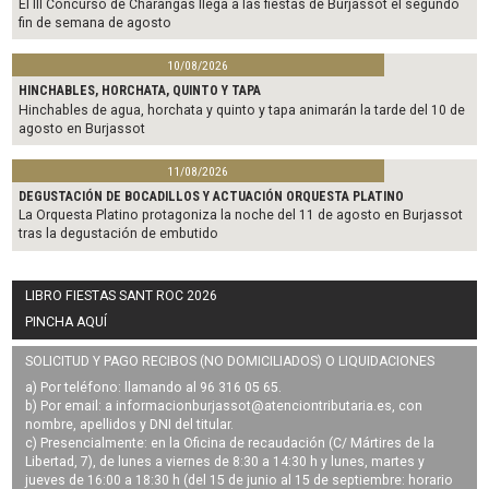
El III Concurso de Charangas llega a las fiestas de Burjassot el segundo
fin de semana de agosto
10/08/2026
HINCHABLES, HORCHATA, QUINTO Y TAPA
Hinchables de agua, horchata y quinto y tapa animarán la tarde del 10 de
agosto en Burjassot
11/08/2026
DEGUSTACIÓN DE BOCADILLOS Y ACTUACIÓN ORQUESTA PLATINO
La Orquesta Platino protagoniza la noche del 11 de agosto en Burjassot
tras la degustación de embutido
LIBRO FIESTAS SANT ROC 2026
PINCHA AQUÍ
SOLICITUD Y PAGO RECIBOS (NO DOMICILIADOS) O LIQUIDACIONES
a) Por teléfono: llamando al 96 316 05 65.
b) Por email: a
informacionburjassot@atenciontributaria.es
, con
nombre, apellidos y DNI del titular.
c) Presencialmente: en la Oficina de recaudación (C/ Mártires de la
Libertad, 7), de lunes a viernes de 8:30 a 14:30 h y lunes, martes y
jueves de 16:00 a 18:30 h (del 15 de junio al 15 de septiembre: horario