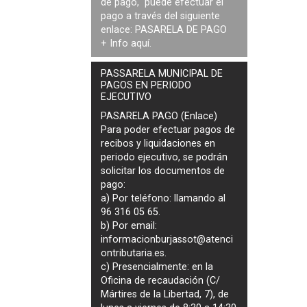
de pago, puede efectuar el
pago a través del siguiente
enlace:
PASARELA DE PAGO
+ Info
aquí
.
PASSARELA MUNICIPAL DE
PAGOS EN PERIODO
EJECUTIVO
PASARELA PAGO (Enlace)
Para poder efectuar pagos de
recibos y liquidaciones en
periodo ejecutivo
, se podrán
solicitar los documentos de
pago
:
a) Por teléfono: llamando al
96 316 05 65.
b) Por email:
informacionburjassot@atenci
ontributaria.es
.
c) Presencialmente: en la
Oficina de recaudación (C/
Mártires de la Libertad, 7), de