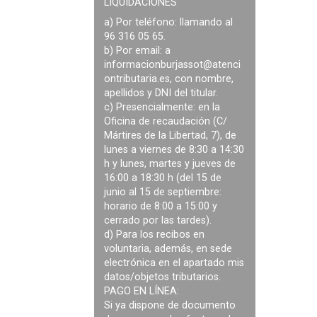
LIQUIDACIONES
a) Por teléfono: llamando al
96 316 05 65.
b) Por email: a
informacionburjassot@atenci
ontributaria.es
, con nombre,
apellidos y DNI del titular.
c) Presencialmente: en la
Oficina de recaudación (C/
Mártires de la Libertad, 7), de
lunes a viernes de 8:30 a 14:30
h y lunes, martes y jueves de
16:00 a 18:30 h (del 15 de
junio al 15 de septiembre:
horario de 8:00 a 15:00 y
cerrado por las tardes).
d) Para los recibos en
voluntaria, además, en sede
electrónica en el apartado mis
datos/objetos tributarios.
PAGO EN LÍNEA:
Si ya dispone de documento