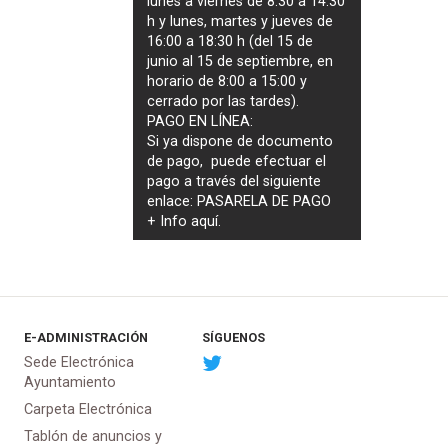
lunes a viernes de 8:30 a 14:30
h y lunes, martes y jueves de
16:00 a 18:30 h (del 15 de
junio al 15 de septiembre, en
horario de 8:00 a 15:00 y
cerrado por las tardes).
PAGO EN LÍNEA:
Si ya dispone de documento
de pago, puede efectuar el
pago a través del siguiente
enlace:
PASARELA DE PAGO
+ Info
aquí
.
E-ADMINISTRACIÓN
SÍGUENOS
Sede Electrónica
Ayuntamiento
Carpeta Electrónica
Tablón de anuncios y