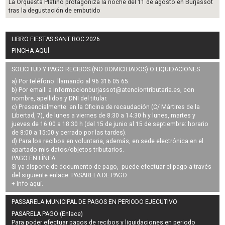
La Orquesta Platino protagoniza la noche del 11 de agosto en Burjassot
tras la degustación de embutido
LIBRO FIESTAS SANT ROC 2026
PINCHA AQUÍ
SOLICITUD Y PAGO RECIBOS (NO DOMICILIADOS) O LIQUIDACIONES
a) Por teléfono: llamando al 96 316 05 65.
b) Por email: a
informacionburjassot@atenciontributaria.es
, con
nombre, apellidos y DNI del titular.
c) Presencialmente: en la Oficina de recaudación (C/ Mártires de la
Libertad, 7), de lunes a viernes de 8:30 a 14:30 h y lunes, martes y
jueves de 16:00 a 18:30 h (del 15 de junio al 15 de septiembre: horario
de 8:00 a 15:00 y cerrado por las tardes).
d) Para los recibos en voluntaria, además, en sede electrónica en el
apartado mis datos/objetos tributarios.
PAGO EN LÍNEA:
Si ya dispone de documento de pago, puede efectuar el pago a través
del siguiente enlace:
PASARELA DE PAGO
+ Info
aquí
.
PASSARELA MUNICIPAL DE PAGOS EN PERIODO EJECUTIVO
PASARELA PAGO (Enlace)
Para poder efectuar pagos de
recibos y liquidaciones en periodo