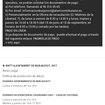
ejecutivo
, se podrán
solicitar los documentos de pago
:
a) Por teléfono: llamando al 96 316 05 65.
b) Por email:
informacionburjassot@atenciontributaria.es
.
c) Presencialmente: en la Oficina de recaudación (C/ Mártires de la
Libertad, 7), de lunes a viernes de 8:30 a 14:30 h y lunes, martes y
jueves de 16:00 a 18:30 h (del 15 de junio al 15 de septiembre, en
horario de 8:00 a 15:00 y cerrado por las tardes).
PAGO EN LÍNEA:
Si ya dispone de documento de pago, puede efectuar el pago a través
del siguiente enlace:
PASARELA DE PAGO
+ Info
aquí
.
© NNTT AJUNTAMENT DE BURJASSOT, 2017
Aviso Legal
Política de protección de datos
HORARIO AYUNTAMIENTO DE BURJASSOT
Lunes a Viernes de 9 a 14 h
HORARIO DE ATENCIÓN AL CIUDADANO (SAC – CASA DE CULTURA)
Lunes a viernes de 9 a 14 h
Martes y jueves de 16 a 17:50 h