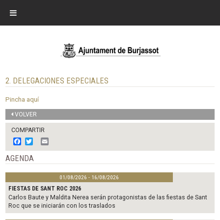
2. DELEGACIONES ESPECIALES
Pincha aquí
VOLVER
COMPARTIR
F
T
E
a
w
m
c
i
a
AGENDA
e
t
i
b
t
l
01/08/2026 - 16/08/2026
o
e
o
r
FIESTAS DE SANT ROC 2026
k
Carlos Baute y Maldita Nerea serán protagonistas de las fiestas de Sant
Roc que se iniciarán con los traslados