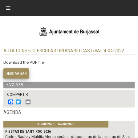
ACTA CONSEJO ESCOLAR ORDINARIO CAST/VAL 4-04-2022
Download the PDF file .
DESCARGAR
VOLVER
COMPARTIR
F
T
E
a
w
m
c
i
a
AGENDA
e
t
i
b
t
l
01/08/2026 - 16/08/2026
o
e
o
r
FIESTAS DE SANT ROC 2026
k
Carlos Baute y Maldita Nerea serán protagonistas de las fiestas de Sant