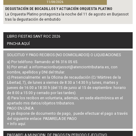
11/08/2026
DEGUSTACIÓN DE BOCADILLOS Y ACTUACIÓN ORQUESTA PLATINO
La Orquesta Platino protagoniza la noche del 11 de agosto en Burjassot
tras la degustación de embutido
LIBRO FIESTAS SANT ROC 2026
PINCHA AQUÍ
SOLICITUD Y PAGO RECIBOS (NO DOMICILIADOS) O LIQUIDACIONES
a) Por teléfono: llamando al 96 316 05 65.
b) Por email: a
informacionburjassot@atenciontributaria.es
, con
nombre, apellidos y DNI del titular.
c) Presencialmente: en la Oficina de recaudación (C/ Mártires de la
Libertad, 7), de lunes a viernes de 8:30 a 14:30 h y lunes, martes y
jueves de 16:00 a 18:30 h (del 15 de junio al 15 de septiembre: horario
de 8:00 a 15:00 y cerrado por las tardes).
d) Para los recibos en voluntaria, además, en sede electrónica en el
apartado mis datos/objetos tributarios.
PAGO EN LÍNEA:
Si ya dispone de documento de pago, puede efectuar el pago a través
del siguiente enlace:
PASARELA DE PAGO
+ Info
aquí
.
PASSARELA MUNICIPAL DE PAGOS EN PERIODO EJECUTIVO