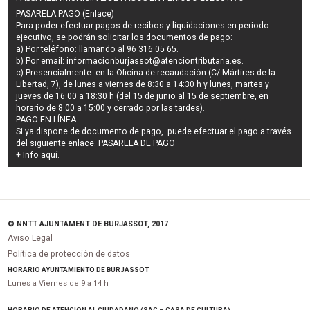
PASARELA PAGO (Enlace)
Para poder efectuar pagos de
recibos y liquidaciones en periodo
ejecutivo
, se podrán
solicitar los documentos de pago
:
a) Por teléfono: llamando al 96 316 05 65.
b) Por email:
informacionburjassot@atenciontributaria.es
.
c) Presencialmente: en la Oficina de recaudación (C/ Mártires de la
Libertad, 7), de lunes a viernes de 8:30 a 14:30 h y lunes, martes y
jueves de 16:00 a 18:30 h (del 15 de junio al 15 de septiembre, en
horario de 8:00 a 15:00 y cerrado por las tardes).
PAGO EN LÍNEA:
Si ya dispone de documento de pago, puede efectuar el pago a través
del siguiente enlace:
PASARELA DE PAGO
+ Info
aquí
.
© NNTT AJUNTAMENT DE BURJASSOT, 2017
Aviso Legal
Política de protección de datos
HORARIO AYUNTAMIENTO DE BURJASSOT
Lunes a Viernes de 9 a 14 h
HORARIO DE ATENCIÓN AL CIUDADANO (SAC – CASA DE CULTURA)