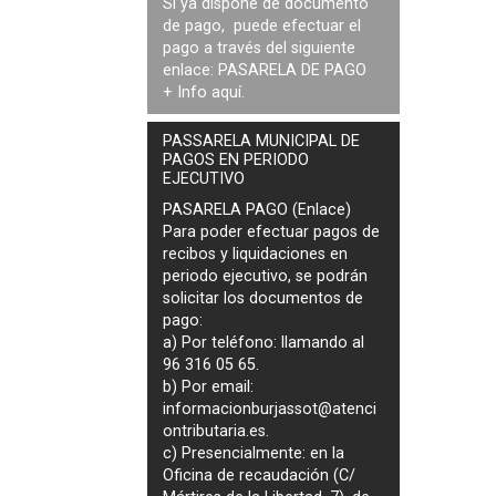
Si ya dispone de documento
de pago, puede efectuar el
pago a través del siguiente
enlace:
PASARELA DE PAGO
+ Info
aquí
.
PASSARELA MUNICIPAL DE
PAGOS EN PERIODO
EJECUTIVO
PASARELA PAGO (Enlace)
Para poder efectuar pagos de
recibos y liquidaciones en
periodo ejecutivo
, se podrán
solicitar los documentos de
pago
:
a) Por teléfono: llamando al
96 316 05 65.
b) Por email:
informacionburjassot@atenci
ontributaria.es
.
c) Presencialmente: en la
Oficina de recaudación (C/