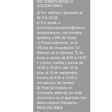
(NO DOMICILIADOS) O
LIQUIDACIONES
a) Por teléfono: llamando al
96 316 05 65.
b) Por email: a
informacionburjassot@atenci
ontributaria.es
, con nombre,
apellidos y DNI del titular.
c) Presencialmente: en la
Oficina de recaudación (C/
Mártires de la Libertad, 7), de
lunes a viernes de 8:30 a 14:30
h y lunes, martes y jueves de
16:00 a 18:30 h (del 15 de
junio al 15 de septiembre:
horario de 8:00 a 15:00 y
cerrado por las tardes).
d) Para los recibos en
voluntaria, además, en sede
electrónica en el apartado mis
datos/objetos tributarios.
PAGO EN LÍNEA: