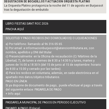
DEGUSTACIÓN DE BOCADILLOS Y ACTUACIÓN ORQUESTA PLATINO
La Orquesta Platino protagoniza la noche del 11 de agosto en Burjassot
tras la degustación de embutido
LIBRO FIESTAS SANT ROC 2026
PINCHA AQUÍ
SOLICITUD Y PAGO RECIBOS (NO DOMICILIADOS) O LIQUIDACIONES
a) Por teléfono: llamando al 96 316 05 65.
b) Por email: a
informacionburjassot@atenciontributaria.es
, con
nombre, apellidos y DNI del titular.
c) Presencialmente: en la Oficina de recaudación (C/ Mártires de la
Libertad, 7), de lunes a viernes de 8:30 a 14:30 h y lunes, martes y
jueves de 16:00 a 18:30 h (del 15 de junio al 15 de septiembre: horario
de 8:00 a 15:00 y cerrado por las tardes).
d) Para los recibos en voluntaria, además, en sede electrónica en el
apartado mis datos/objetos tributarios.
PAGO EN LÍNEA:
Si ya dispone de documento de pago, puede efectuar el pago a través
del siguiente enlace:
PASARELA DE PAGO
+ Info
aquí
.
PASSARELA MUNICIPAL DE PAGOS EN PERIODO EJECUTIVO
PASARELA PAGO (Enlace)