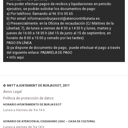
Para poder efectuar pagos de
recibos y liquidaciones en periodo
ejecutivo
, se podrán
solicitar los documentos de pago
:
a) Por teléfono: llamando al 96 316 05 65.
b) Por email:
informacionburjassot@atenciontributaria.es
.
c) Presencialmente: en la Oficina de recaudación (C/ Mártires de la
Libertad, 7), de lunes a viernes de 8:30 a 14:30 h y lunes, martes y
jueves de 16:00 a 18:30 h (del 15 de junio al 15 de septiembre, en
horario de 8:00 a 15:00 y cerrado por las tardes).
PAGO EN LÍNEA:
Si ya dispone de documento de pago, puede efectuar el pago a través
del siguiente enlace:
PASARELA DE PAGO
+ Info
aquí
.
© NNTT AJUNTAMENT DE BURJASSOT, 2017
Aviso Legal
Política de protección de datos
HORARIO AYUNTAMIENTO DE BURJASSOT
Lunes a Viernes de 9 a 14 h
HORARIO DE ATENCIÓN AL CIUDADANO (SAC – CASA DE CULTURA)
Lunes a viernes de 9 a 14 h