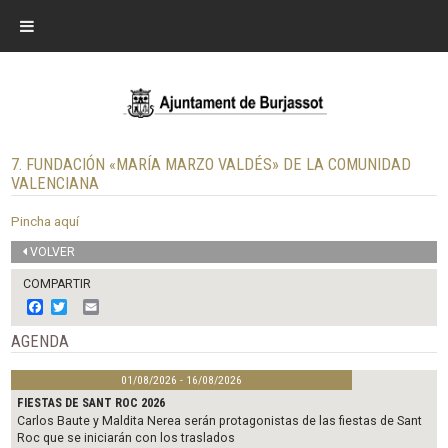
7. FUNDACIÓN «MARÍA MARZO VALDÉS» DE LA COMUNIDAD
VALENCIANA
Pincha aquí
VOLVER
COMPARTIR
F
T
E
a
w
m
c
i
a
AGENDA
e
t
i
b
t
l
01/08/2026 - 16/08/2026
o
e
o
r
FIESTAS DE SANT ROC 2026
k
Carlos Baute y Maldita Nerea serán protagonistas de las fiestas de Sant
Roc que se iniciarán con los traslados