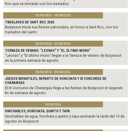
Roc que se iniciarán con los traslados
02/08/2026 - 08/08/2026
TRASLADOS DE SANT ROC 2026
Burjassot inicia sus fiestas patronales, en honor a Sant Roc, con los
traslados del santo
05/08/2026 - 09/08/2026
TERRAZA DE VERANO. "LEONAS" Y "EL ÚLTIMO MONO"
“Leonas” y “El último mono” llegan a la Terraza de Verano de Burjassot
en la primera semana de agosto
08/08/2026 - 09/08/2026
JUEGOS INFANTILES, REPARTO DE HORCHATA Y III CONCURSO DE
CHARANGAS
El III Concurso de Charangas llega a las fiestas de Burjassot el segundo
fin de semana de agosto
10/08/2026
HINCHABLES, HORCHATA, QUINTO Y TAPA
Hinchables de agua, horchata y quinto y tapa animarán la tarde del 10 de
agosto en Burjassot