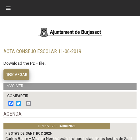
ACTA CONSEJO ESCOLAR 11-06-2019
Download the PDF file .
DESCARGAR
VOLVER
COMPARTIR
F
T
E
a
w
m
c
i
a
AGENDA
e
t
i
b
t
l
01/08/2026 - 16/08/2026
o
e
o
r
FIESTAS DE SANT ROC 2026
k
Carlos Baute y Maldita Nerea serán protagonistas de las fiestas de Sant