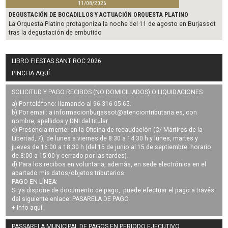
11/08/2026
DEGUSTACIÓN DE BOCADILLOS Y ACTUACIÓN ORQUESTA PLATINO
La Orquesta Platino protagoniza la noche del 11 de agosto en Burjassot
tras la degustación de embutido
LIBRO FIESTAS SANT ROC 2026
PINCHA AQUÍ
SOLICITUD Y PAGO RECIBOS (NO DOMICILIADOS) O LIQUIDACIONES
a) Por teléfono: llamando al 96 316 05 65.
b) Por email: a
informacionburjassot@atenciontributaria.es
, con
nombre, apellidos y DNI del titular.
c) Presencialmente: en la Oficina de recaudación (C/ Mártires de la
Libertad, 7), de lunes a viernes de 8:30 a 14:30 h y lunes, martes y
jueves de 16:00 a 18:30 h (del 15 de junio al 15 de septiembre: horario
de 8:00 a 15:00 y cerrado por las tardes).
d) Para los recibos en voluntaria, además, en sede electrónica en el
apartado mis datos/objetos tributarios.
PAGO EN LÍNEA:
Si ya dispone de documento de pago, puede efectuar el pago a través
del siguiente enlace:
PASARELA DE PAGO
+ Info
aquí
.
PASSARELA MUNICIPAL DE PAGOS EN PERIODO EJECUTIVO