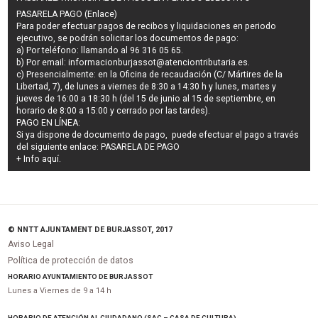
PASARELA PAGO (Enlace)
Para poder efectuar pagos de
recibos y liquidaciones en periodo
ejecutivo
, se podrán
solicitar los documentos de pago
:
a) Por teléfono: llamando al 96 316 05 65.
b) Por email:
informacionburjassot@atenciontributaria.es
.
c) Presencialmente: en la Oficina de recaudación (C/ Mártires de la
Libertad, 7), de lunes a viernes de 8:30 a 14:30 h y lunes, martes y
jueves de 16:00 a 18:30 h (del 15 de junio al 15 de septiembre, en
horario de 8:00 a 15:00 y cerrado por las tardes).
PAGO EN LÍNEA:
Si ya dispone de documento de pago, puede efectuar el pago a través
del siguiente enlace:
PASARELA DE PAGO
+ Info
aquí
.
© NNTT AJUNTAMENT DE BURJASSOT, 2017
Aviso Legal
Política de protección de datos
HORARIO AYUNTAMIENTO DE BURJASSOT
Lunes a Viernes de 9 a 14 h
HORARIO DE ATENCIÓN AL CIUDADANO (SAC – CASA DE CULTURA)