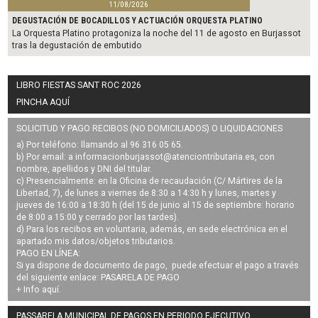
11/08/2026
DEGUSTACIÓN DE BOCADILLOS Y ACTUACIÓN ORQUESTA PLATINO
La Orquesta Platino protagoniza la noche del 11 de agosto en Burjassot
tras la degustación de embutido
LIBRO FIESTAS SANT ROC 2026
PINCHA AQUÍ
SOLICITUD Y PAGO RECIBOS (NO DOMICILIADOS) O LIQUIDACIONES
a) Por teléfono: llamando al 96 316 05 65.
b) Por email: a
informacionburjassot@atenciontributaria.es
, con
nombre, apellidos y DNI del titular.
c) Presencialmente: en la Oficina de recaudación (C/ Mártires de la
Libertad, 7), de lunes a viernes de 8:30 a 14:30 h y lunes, martes y
jueves de 16:00 a 18:30 h (del 15 de junio al 15 de septiembre: horario
de 8:00 a 15:00 y cerrado por las tardes).
d) Para los recibos en voluntaria, además, en sede electrónica en el
apartado mis datos/objetos tributarios.
PAGO EN LÍNEA:
Si ya dispone de documento de pago, puede efectuar el pago a través
del siguiente enlace:
PASARELA DE PAGO
+ Info
aquí
.
PASSARELA MUNICIPAL DE PAGOS EN PERIODO EJECUTIVO