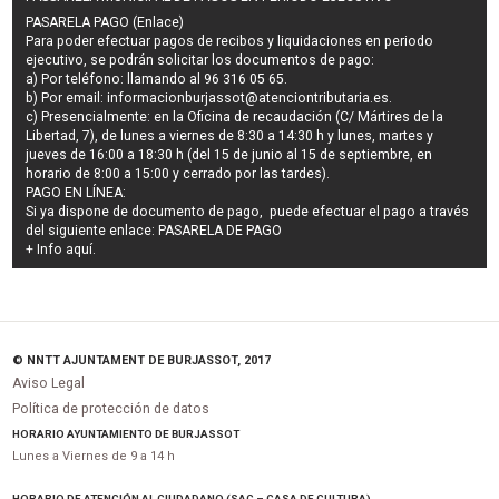
PASARELA PAGO (Enlace)
Para poder efectuar pagos de
recibos y liquidaciones en periodo
ejecutivo
, se podrán
solicitar los documentos de pago
:
a) Por teléfono: llamando al 96 316 05 65.
b) Por email:
informacionburjassot@atenciontributaria.es
.
c) Presencialmente: en la Oficina de recaudación (C/ Mártires de la
Libertad, 7), de lunes a viernes de 8:30 a 14:30 h y lunes, martes y
jueves de 16:00 a 18:30 h (del 15 de junio al 15 de septiembre, en
horario de 8:00 a 15:00 y cerrado por las tardes).
PAGO EN LÍNEA:
Si ya dispone de documento de pago, puede efectuar el pago a través
del siguiente enlace:
PASARELA DE PAGO
+ Info
aquí
.
© NNTT AJUNTAMENT DE BURJASSOT, 2017
Aviso Legal
Política de protección de datos
HORARIO AYUNTAMIENTO DE BURJASSOT
Lunes a Viernes de 9 a 14 h
HORARIO DE ATENCIÓN AL CIUDADANO (SAC – CASA DE CULTURA)