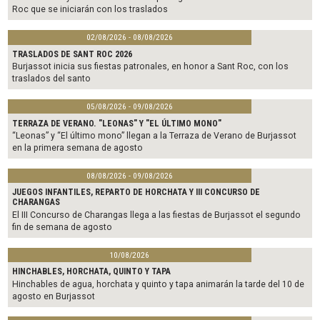
Roc que se iniciarán con los traslados
02/08/2026 - 08/08/2026
TRASLADOS DE SANT ROC 2026
Burjassot inicia sus fiestas patronales, en honor a Sant Roc, con los
traslados del santo
05/08/2026 - 09/08/2026
TERRAZA DE VERANO. "LEONAS" Y "EL ÚLTIMO MONO"
“Leonas” y “El último mono” llegan a la Terraza de Verano de Burjassot
en la primera semana de agosto
08/08/2026 - 09/08/2026
JUEGOS INFANTILES, REPARTO DE HORCHATA Y III CONCURSO DE
CHARANGAS
El III Concurso de Charangas llega a las fiestas de Burjassot el segundo
fin de semana de agosto
10/08/2026
HINCHABLES, HORCHATA, QUINTO Y TAPA
Hinchables de agua, horchata y quinto y tapa animarán la tarde del 10 de
agosto en Burjassot