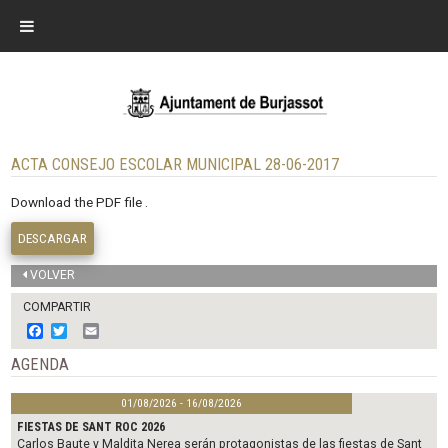
ACTA CONSEJO ESCOLAR MUNICIPAL 28-06-2017
Download the PDF file .
DESCARGAR
VOLVER
COMPARTIR
F
T
E
a
w
m
c
i
a
AGENDA
e
t
i
b
t
l
01/08/2026 - 16/08/2026
o
e
o
r
FIESTAS DE SANT ROC 2026
k
Carlos Baute y Maldita Nerea serán protagonistas de las fiestas de Sant