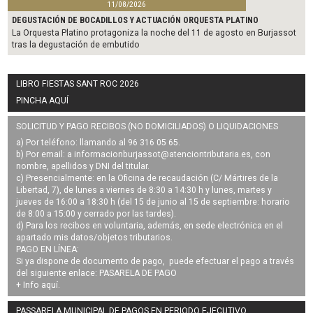
11/08/2026
DEGUSTACIÓN DE BOCADILLOS Y ACTUACIÓN ORQUESTA PLATINO
La Orquesta Platino protagoniza la noche del 11 de agosto en Burjassot
tras la degustación de embutido
LIBRO FIESTAS SANT ROC 2026
PINCHA AQUÍ
SOLICITUD Y PAGO RECIBOS (NO DOMICILIADOS) O LIQUIDACIONES
a) Por teléfono: llamando al 96 316 05 65.
b) Por email: a
informacionburjassot@atenciontributaria.es
, con
nombre, apellidos y DNI del titular.
c) Presencialmente: en la Oficina de recaudación (C/ Mártires de la
Libertad, 7), de lunes a viernes de 8:30 a 14:30 h y lunes, martes y
jueves de 16:00 a 18:30 h (del 15 de junio al 15 de septiembre: horario
de 8:00 a 15:00 y cerrado por las tardes).
d) Para los recibos en voluntaria, además, en sede electrónica en el
apartado mis datos/objetos tributarios.
PAGO EN LÍNEA:
Si ya dispone de documento de pago, puede efectuar el pago a través
del siguiente enlace:
PASARELA DE PAGO
+ Info
aquí
.
PASSARELA MUNICIPAL DE PAGOS EN PERIODO EJECUTIVO