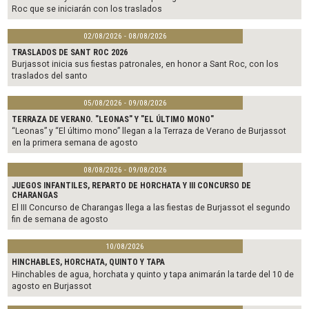
Roc que se iniciarán con los traslados
02/08/2026 - 08/08/2026
TRASLADOS DE SANT ROC 2026
Burjassot inicia sus fiestas patronales, en honor a Sant Roc, con los
traslados del santo
05/08/2026 - 09/08/2026
TERRAZA DE VERANO. "LEONAS" Y "EL ÚLTIMO MONO"
“Leonas” y “El último mono” llegan a la Terraza de Verano de Burjassot
en la primera semana de agosto
08/08/2026 - 09/08/2026
JUEGOS INFANTILES, REPARTO DE HORCHATA Y III CONCURSO DE
CHARANGAS
El III Concurso de Charangas llega a las fiestas de Burjassot el segundo
fin de semana de agosto
10/08/2026
HINCHABLES, HORCHATA, QUINTO Y TAPA
Hinchables de agua, horchata y quinto y tapa animarán la tarde del 10 de
agosto en Burjassot