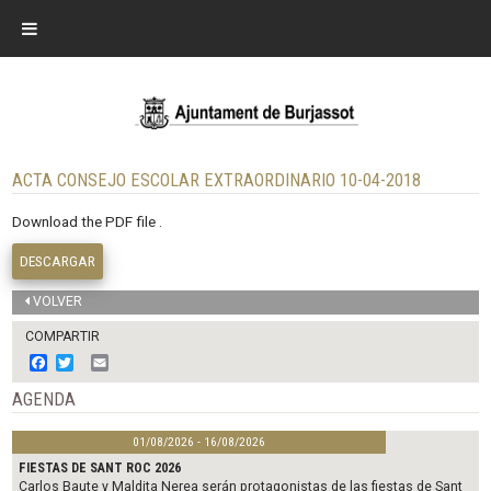
ACTA CONSEJO ESCOLAR EXTRAORDINARIO 10-04-2018
Download the PDF file .
DESCARGAR
VOLVER
COMPARTIR
F
T
E
a
w
m
c
i
a
AGENDA
e
t
i
b
t
l
01/08/2026 - 16/08/2026
o
e
o
r
FIESTAS DE SANT ROC 2026
k
Carlos Baute y Maldita Nerea serán protagonistas de las fiestas de Sant