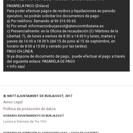
PASARELA PAGO (Enlace)
Para poder efectuar pagos de
recibos y liquidaciones en periodo
ejecutivo
, se podrán
solicitar los documentos de pago
:
a) Por teléfono: llamando al 96 316 05 65.
b) Por email:
informacionburjassot@atenciontributaria.es
.
c) Presencialmente: en la Oficina de recaudación (C/ Mártires de la
Libertad, 7), de lunes a viernes de 8:30 a 14:30 h y lunes, martes y
jueves de 16:00 a 18:30 h (del 15 de junio al 15 de septiembre, en
horario de 8:00 a 15:00 y cerrado por las tardes).
PAGO EN LÍNEA:
Si ya dispone de documento de pago, puede efectuar el pago a través
del siguiente enlace:
PASARELA DE PAGO
+ Info
aquí
.
© NNTT AJUNTAMENT DE BURJASSOT, 2017
Aviso Legal
Política de protección de datos
HORARIO AYUNTAMIENTO DE BURJASSOT
Lunes a Viernes de 9 a 14 h
HORARIO DE ATENCIÓN AL CIUDADANO (SAC – CASA DE CULTURA)